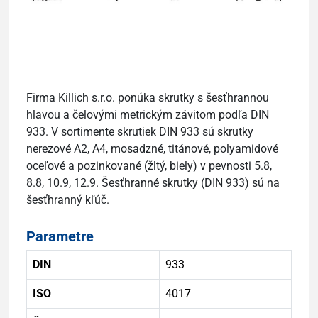
Firma Killich s.r.o. ponúka skrutky s šesťhrannou
hlavou a čelovými metrickým závitom podľa DIN
933. V sortimente skrutiek DIN 933 sú skrutky
nerezové A2, A4, mosadzné, titánové, polyamidové
oceľové a pozinkované (žltý, biely) v pevnosti 5.8,
8.8, 10.9, 12.9. Šesťhranné skrutky (DIN 933) sú na
šesťhranný kľúč.
Parametre
DIN
933
ISO
4017