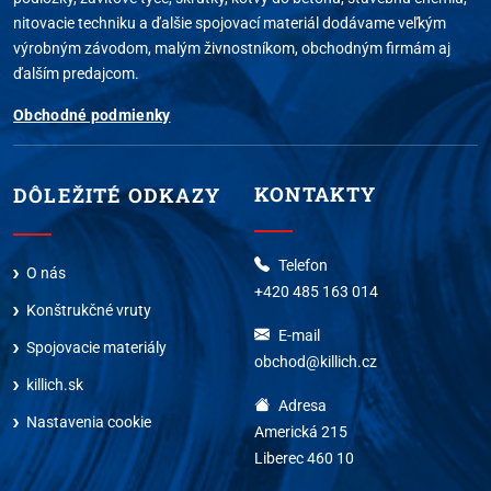
nitovacie techniku a ďalšie spojovací materiál dodávame veľkým
výrobným závodom, malým živnostníkom, obchodným firmám aj
ďalším predajcom.
Obchodné podmienky
KONTAKTY
DÔLEŽITÉ ODKAZY
Telefon
O nás
+420 485 163 014
Konštrukčné vruty
E-mail
Spojovacie materiály
obchod@killich.cz
killich.sk
Adresa
Nastavenia cookie
Americká 215
Liberec 460 10