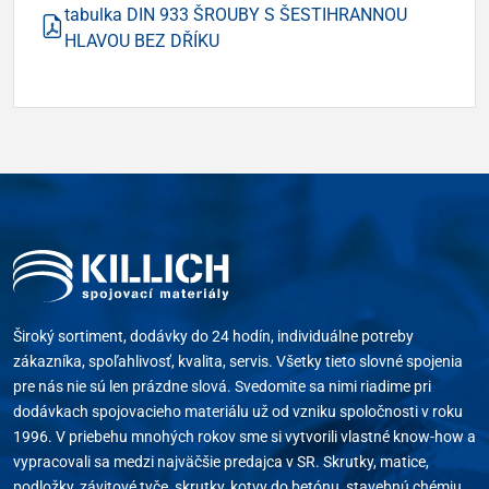
tabulka DIN 933 ŠROUBY S ŠESTIHRANNOU
HLAVOU BEZ DŘÍKU
Široký sortiment, dodávky do 24 hodín, individuálne potreby
zákazníka, spoľahlivosť, kvalita, servis. Všetky tieto slovné spojenia
pre nás nie sú len prázdne slová. Svedomite sa nimi riadime pri
dodávkach spojovacieho materiálu už od vzniku spoločnosti v roku
1996. V priebehu mnohých rokov sme si vytvorili vlastné know-how a
vypracovali sa medzi najväčšie predajca v SR. Skrutky, matice,
podložky, závitové tyče, skrutky, kotvy do betónu, stavebnú chémiu,