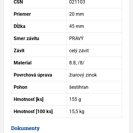
ČSN
021103
Priemer
20 mm
Dĺžka
45 mm
Smer závitu
PRAVÝ
Závit
celý závit
Material
8.8, /8/
Povrchová úprava
žiarový zinok
Pohon
šestihran
Hmotnosť [ks]
155 g
Hmotnosť [100 ks]
15,5 kg
Dokumenty