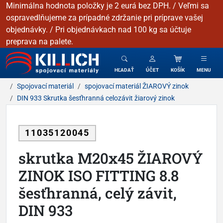
Minimálna hodnota položky je 2 eurá bez DPH. / Veľmi sa
ospravedlňujeme za prípadné zdržanie pri príprave vašej
objednávky. / Pri objednávkach nad 100 kg sa účtuje
preprava na palete.
KILLICH - Spojovacie materiály
HĽADAŤ
ÚČET
KOŠÍK
MENU
Spojovací materiál
spojovací materiál ŽIAROVÝ zinok
DIN 933 Skrutka šesťhranná celozávit žiarový zinok
11035120045
skrutka M20x45 ŽIAROVÝ
ZINOK ISO FITTING 8.8
šesťhranná, celý závit,
DIN 933