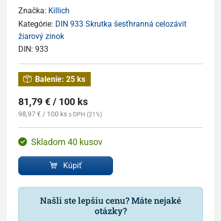
Značka:
Killich
Kategórie:
DIN 933 Skrutka šesťhranná celozávit
žiarový zinok
DIN:
933
Balenie:
25 ks
81,79 € / 100 ks
98,97 € / 100 ks
s DPH (21%)
Skladom 40 kusov
Kúpiť
Našli ste lepšiu cenu? Máte nejaké
otázky?