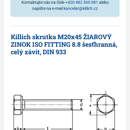
Kontaktujte nás na čísle
+420 482 360 081
alebo
napíšte na e-mail
kancelar@killich.cz
Killich skrutka M20x45 ŽIAROVÝ
ZINOK ISO FITTING 8.8 šesťhranná,
celý závit, DIN 933