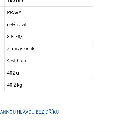
160 mm
PRAVÝ
celý závit
8.8, /8/
žiarový zinok
šestihran
402 g
40,2 kg
HRANNOU HLAVOU BEZ DŘÍKU