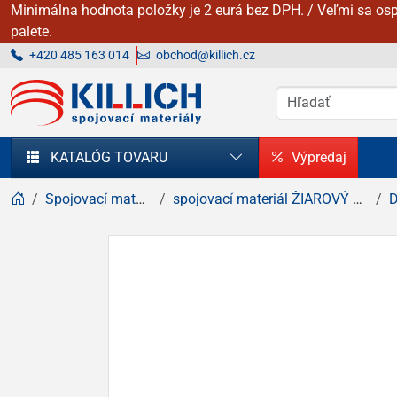
Minimálna hodnota položky je 2 eurá bez DPH. / Veľmi sa osp
palete.
+420 485 163 014
obchod@killich.cz
KILLICH - Spojovacie materiály
KATALÓG TOVARU
Výpredaj
Spojovací materiál
spojovací materiál ŽIAROVÝ zinok
D