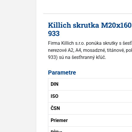
Killich skrutka M20x160
933
Firma Killich s.r.o. ponúka skrutky s š
nerezové A2, A4, mosadzné, titánové, pol
933) sú na šesťhranný kľúč.
Parametre
DIN
ISO
ČSN
Priemer