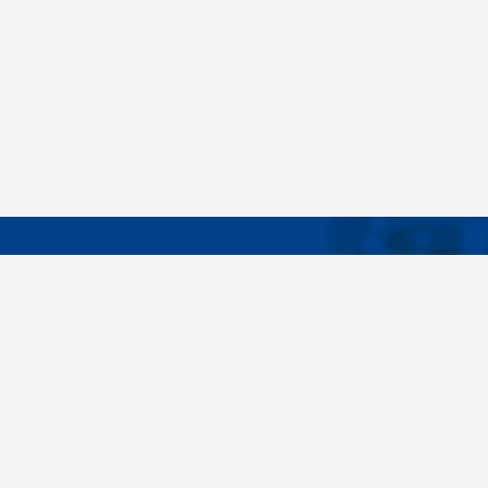
DÔLEŽIT
Široký sortiment, dodávky do 24 hodín,
O nás
individuálne potreby zákazníka, spoľahlivosť,
Konštrukčné 
kvalita, servis. Všetky tieto slovné spojenia pre
nás nie sú len prázdne slová. Svedomite sa nimi
Spojovacie m
riadime pri dodávkach spojovacieho materiálu