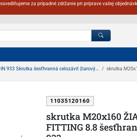
ravedlňujeme za prípadné zdržanie pri príprave vašej objednávk
IN 933 Skrutka šesťhranná celozávit žiarový zinok
skrutka M20x16
11035120160
skrutka M20x160 ŽI
FITTING 8.8 šesťhrann