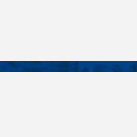
KONTAKTY
É ODKAZY
Telefon
+420 485 163 014
vruty
E-mail
ateriály
obchod@killich.cz