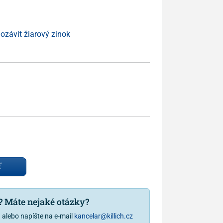
ozávit žiarový zinok
ť
u? Máte nejaké otázky?
1
alebo napíšte na e-mail
kancelar@killich.cz