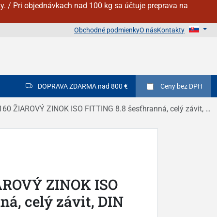
y. / Pri objednávkach nad 100 kg sa účtuje preprava na
Obchodné podmienky
O nás
Kontakty
DOPRAVA ZDARMA nad 800 €
Ceny
bez DPH
0 ŽIAROVÝ ZINOK ISO FITTING 8.8 šesťhranná, celý závit, DIN 933
AROVÝ ZINOK ISO
á, celý závit, DIN