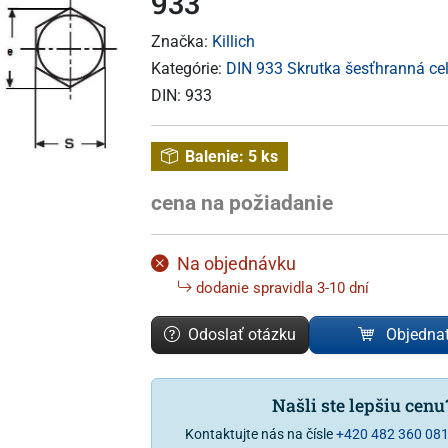
933
Značka:
Killich
Kategórie:
DIN 933 Skrutka šesťhranná cel
DIN:
933
Balenie:
5 ks
cena na požiadanie
Na objednávku
dodanie spravidla 3-10 dní
Odoslať otázku
Objedna
Našli ste lepšiu cen
Kontaktujte nás na čísle
+420 482 360 08