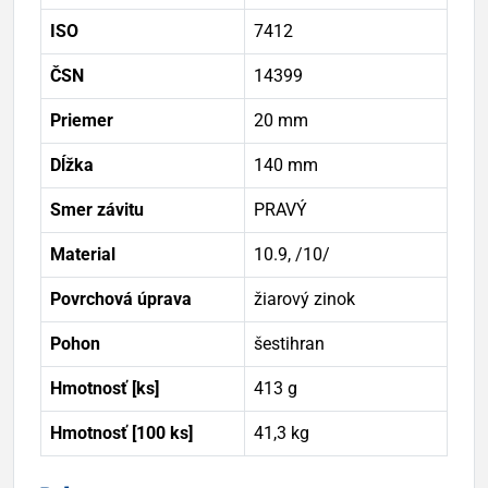
ISO
7412
ČSN
14399
Priemer
20 mm
Dĺžka
140 mm
Smer závitu
PRAVÝ
Material
10.9, /10/
Povrchová úprava
žiarový zinok
Pohon
šestihran
Hmotnosť [ks]
413 g
Hmotnosť [100 ks]
41,3 kg