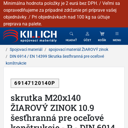
Minimálna hodnota položky je 2 eurá bez DPH. / Veľmi sa
ospravedlňujeme za prípadné zdržanie pri príprave vašej
objednávky. / Pri objednávkach nad 100 kg sa účtuje
preprava na palete.
KILLICH - Spojovacie materiály
HĽADAŤ
ÚČET
KOŠÍK
MENU
Spojovací materiál
spojovací materiál ŽIAROVÝ zinok
DIN 6914 / EN 14399 Skrutka šesťhranná pre oceľové
konštrukcie
69147120140P
skrutka M20x140
ŽIAROVÝ ZINOK 10.9
šesťhranná pre oceľové
konštrukcie - P - DIN 6914