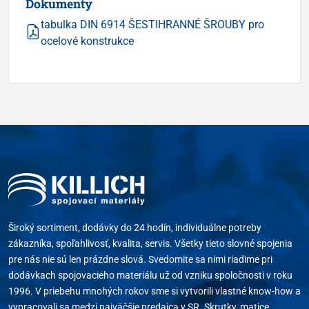
Dokumenty
tabulka DIN 6914 ŠESTIHRANNÉ ŠROUBY pro
ocelové konstrukce
Široký sortiment, dodávky do 24 hodín, individuálne potreby
zákazníka, spoľahlivosť, kvalita, servis. Všetky tieto slovné spojenia
pre nás nie sú len prázdne slová. Svedomite sa nimi riadime pri
dodávkach spojovacieho materiálu už od vzniku spoločnosti v roku
1996. V priebehu mnohých rokov sme si vytvorili vlastné know-how a
vypracovali sa medzi najväčšie predajca v SR. Skrutky, matice,