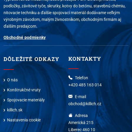
podložky, závitové tyče, skrutky, kotvy do betónu, stavebnú chémiu,
nitovacie techniku a ďalšie spojovací materiál dodávame veľkým
výrobným závodom, malým živnostníkom, obchodným firmám aj
ďalším predajcom.
Obchodné podmienky
KONTAKTY
DÔLEŽITÉ ODKAZY
Telefon
O nás
+420 485 163 014
Konštrukčné vruty
E-mail
Spojovacie materiály
obchod@killich.cz
killich.sk
Adresa
Nastavenia cookie
Americká 215
Liberec 460 10