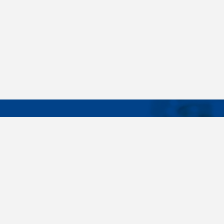
DÔLEŽIT
Široký sortiment, dodávky do 24 hodín,
O nás
individuálne potreby zákazníka, spoľahlivosť,
Konštrukčné 
kvalita, servis. Všetky tieto slovné spojenia pre
nás nie sú len prázdne slová. Svedomite sa nimi
Spojovacie m
riadime pri dodávkach spojovacieho materiálu