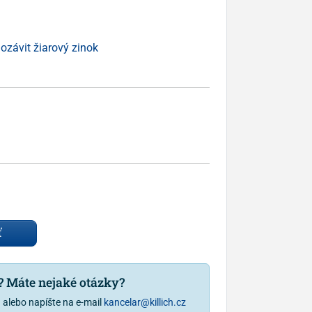
ozávit žiarový zinok
ť
u? Máte nejaké otázky?
1
alebo napíšte na e-mail
kancelar@killich.cz