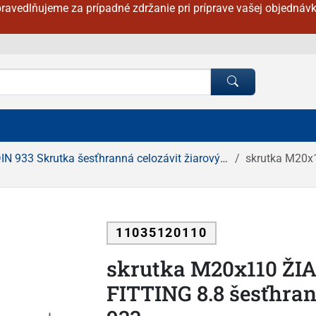
ravedlňujeme za prípadné zdržanie pri príprave vašej objednávk
IN 933 Skrutka šesťhranná celozávit žiarový zinok
skrutka M20x11
11035120110
skrutka M20x110 ŽI
FITTING 8.8 šesťhrann