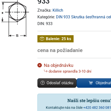
933
Značka:
Killich
Kategórie:
DIN 933 Skrutka šesťhranná cel
DIN:
933
Balenie:
25 ks
cena na požiadanie
Na objednávku
dodanie spravidla 3-10 dní
Odoslať otázku
Objedna
Našli ste lepšiu cen
Kontaktujte nás na čísle
+420 482 360 08