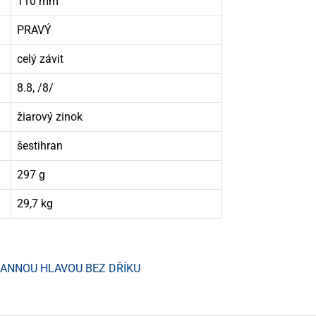
110 mm
PRAVÝ
celý závit
8.8, /8/
žiarový zinok
šestihran
297 g
29,7 kg
HRANNOU HLAVOU BEZ DŘÍKU