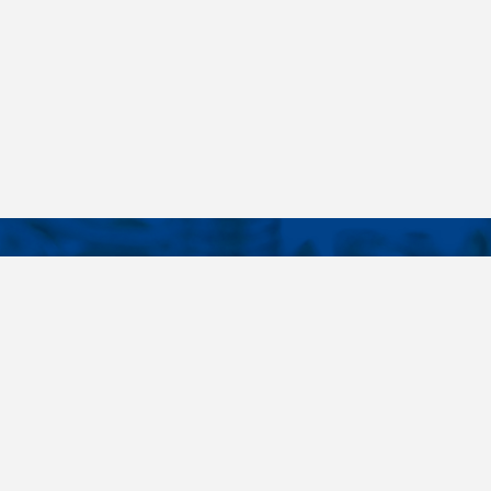
KONTAKTY
É ODKAZY
Telefon
+420 485 163 014
vruty
E-mail
ateriály
obchod@killich.cz