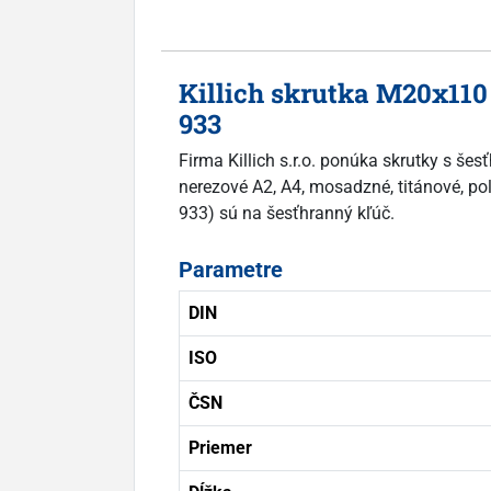
Killich skrutka M20x110
933
Firma Killich s.r.o. ponúka skrutky s š
nerezové A2, A4, mosadzné, titánové, pol
933) sú na šesťhranný kľúč.
Parametre
DIN
ISO
ČSN
Priemer