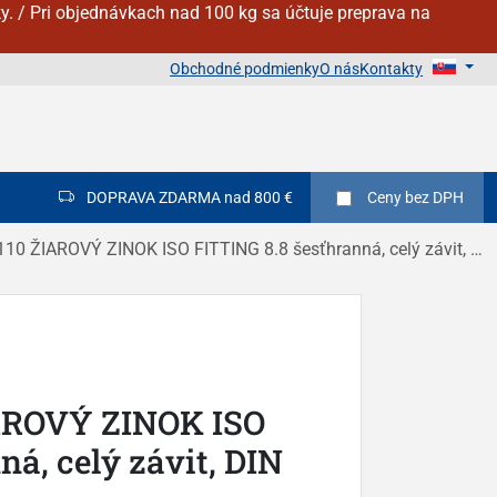
y. / Pri objednávkach nad 100 kg sa účtuje preprava na
Obchodné podmienky
O nás
Kontakty
DOPRAVA ZDARMA nad 800 €
Ceny
bez DPH
0 ŽIAROVÝ ZINOK ISO FITTING 8.8 šesťhranná, celý závit, DIN 933
AROVÝ ZINOK ISO
á, celý závit, DIN