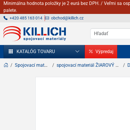
Minimálna hodnota položky je 2 eurá bez DPH. / Veľmi sa osp
palete.
+420 485 163 014
obchod@killich.cz
KILLICH - Spojovacie materiály
KATALÓG TOVARU
Výpredaj
Spojovací materiál
spojovací materiál ŽIAROVÝ zinok
D