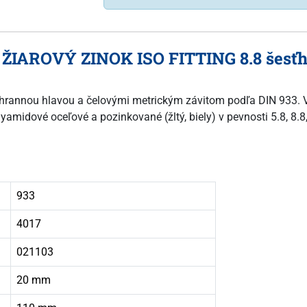
 ŽIAROVÝ ZINOK ISO FITTING 8.8 šesťhr
esťhrannou hlavou a čelovými metrickým závitom podľa DIN 933. V
yamidové oceľové a pozinkované (žltý, biely) v pevnosti 5.8, 8.8
933
4017
021103
20 mm