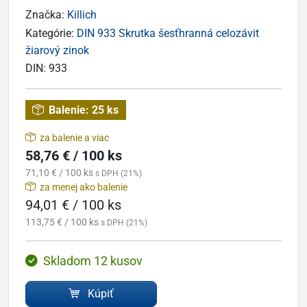
Značka:
Killich
Kategórie:
DIN 933 Skrutka šesťhranná celozávit
žiarový zinok
DIN:
933
Balenie:
25 ks
za balenie a viac
58,76 € / 100 ks
71,10 € / 100 ks
s DPH (21%)
za menej ako balenie
94,01 € / 100 ks
113,75 € / 100 ks
s DPH (21%)
Skladom 12 kusov
Kúpiť