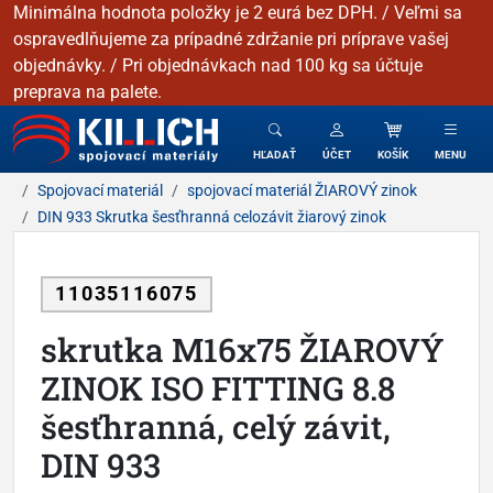
Minimálna hodnota položky je 2 eurá bez DPH. / Veľmi sa
ospravedlňujeme za prípadné zdržanie pri príprave vašej
objednávky. / Pri objednávkach nad 100 kg sa účtuje
preprava na palete.
KILLICH - Spojovacie materiály
HĽADAŤ
ÚČET
KOŠÍK
MENU
Spojovací materiál
spojovací materiál ŽIAROVÝ zinok
DIN 933 Skrutka šesťhranná celozávit žiarový zinok
11035116075
skrutka M16x75 ŽIAROVÝ
ZINOK ISO FITTING 8.8
šesťhranná, celý závit,
DIN 933