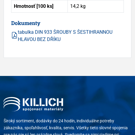
Hmotnosť [100 ks]
14,2 kg
Dokumenty
tabulka DIN 933 ŠROUBY S ŠESTIHRANNOU
HLAVOU BEZ DŘÍKU
Široký sortiment, dodávky do 24 hodín, individuálne potreby
zákazníka, spoľahlivosť, kvalita, servis. Všetky tieto slovné spojenia
pre nás nie sú len prázdne slová. Svedomite sa nimi riadime pri