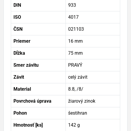
DIN
933
ISO
4017
ČSN
021103
Priemer
16 mm
Dĺžka
75 mm
Smer závitu
PRAVÝ
Závit
celý závit
Material
8.8, /8/
Povrchová úprava
žiarový zinok
Pohon
šestihran
Hmotnosť [ks]
142 g