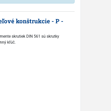
ľové konštrukcie - P -
imente skrutiek DIN 561 sú skrutky
nný kľúč.