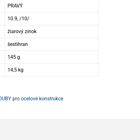
PRAVÝ
10.9, /10/
žiarový zinok
šestihran
145 g
14,5 kg
UBY pro ocelové konstrukce