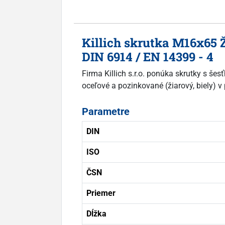
Killich skrutka M16x65 
DIN 6914 / EN 14399 - 4
Firma Killich s.r.o. ponúka skrutky s še
oceľové a pozinkované (žiarový, biely) v
Parametre
DIN
ISO
ČSN
Priemer
Dĺžka