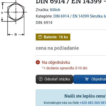
DIN 6914 / EN 14399 -
Značka:
Killich
Kategórie:
DIN 6914 / EN 14399 Skrutka š
DIN:
6914
Balenie:
16 ks
cena na požiadanie
Na objednávku
dodanie spravidla 3-10 dní
Odoslať otázku
Objedna
Našli ste lepšiu cen
Kontaktujte nás na čísle
+420 482 360 08