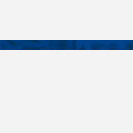
KONTAKTY
É ODKAZY
Telefon
+420 485 163 014
vruty
E-mail
ateriály
obchod@killich.cz
Adresa
ookie
Americká 215