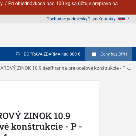
y. / Pri objednávkach nad 100 kg sa účtuje preprava na
Obchodné podmienky
O nás
Kontakty
DOPRAVA ZDARMA nad 800 €
Ceny
bez DPH
ZINOK 10.9 šesťhranná pre oceľové konštrukcie - P - DIN 6914 / EN 14399 - 4
ROVÝ ZINOK 10.9
vé konštrukcie - P -