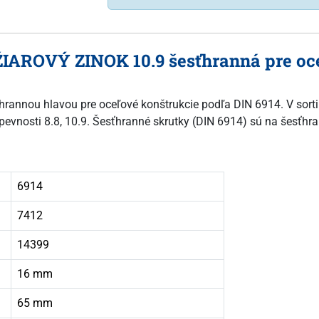
ŽIAROVÝ ZINOK 10.9 šesťhranná pre oce
sťhrannou hlavou pre oceľové konštrukcie podľa DIN 6914. V sort
 pevnosti 8.8, 10.9. Šesťhranné skrutky (DIN 6914) sú na šesťhra
6914
7412
14399
16 mm
65 mm