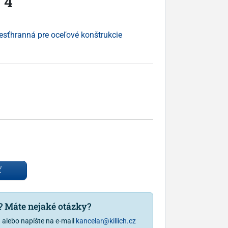
 4
esťhranná pre oceľové konštrukcie
ť
u? Máte nejaké otázky?
1
alebo napíšte na e-mail
kancelar@killich.cz