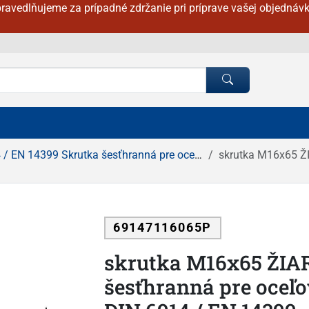
ravedlňujeme za prípadné zdržanie pri príprave vašej objednávk
EN 14399 Skrutka šesťhranná pre oceľové konštrukcie
skrutka M16x65 ŽIAROVÝ 
69147116065P
skrutka M16x65 ŽIA
šesťhranná pre oceľo