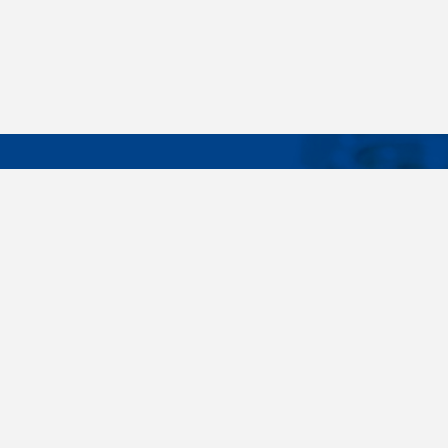
DÔLEŽIT
Široký sortiment, dodávky do 24 hodín,
O nás
individuálne potreby zákazníka, spoľahlivosť,
Konštrukčné 
kvalita, servis. Všetky tieto slovné spojenia pre
nás nie sú len prázdne slová. Svedomite sa nimi
Spojovacie m
riadime pri dodávkach spojovacieho materiálu
killich.sk
už od vzniku spoločnosti v roku 1996. V
priebehu mnohých rokov sme si vytvorili vlastné
Nastavenia c
know-how a vypracovali sa medzi najväčšie