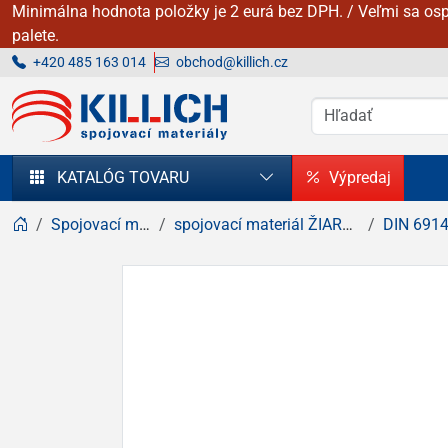
Minimálna hodnota položky je 2 eurá bez DPH. / Veľmi sa osp
palete.
+420 485 163 014
obchod@killich.cz
KILLICH - Spojovacie materiály
KATALÓG TOVARU
Výpredaj
Spojovací materiál
spojovací materiál ŽIAROVÝ zinok
DIN 6914 / 