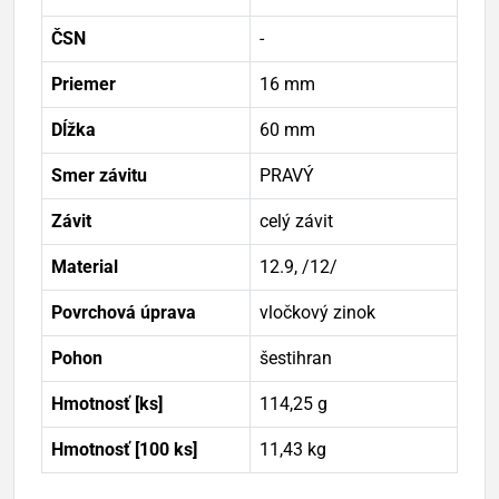
ČSN
-
Priemer
16 mm
Dĺžka
60 mm
Smer závitu
PRAVÝ
Závit
celý závit
Material
12.9, /12/
Povrchová úprava
vločkový zinok
Pohon
šestihran
Hmotnosť [ks]
114,25 g
Hmotnosť [100 ks]
11,43 kg