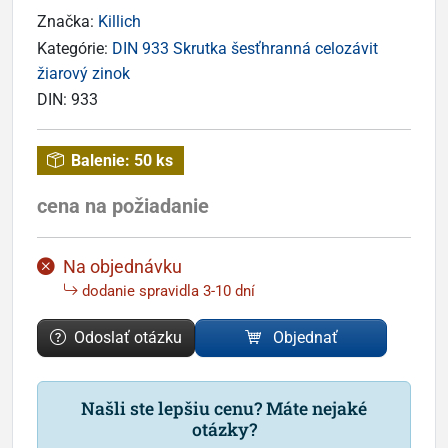
Značka:
Killich
Kategórie:
DIN 933 Skrutka šesťhranná celozávit
žiarový zinok
DIN:
933
Balenie:
50 ks
cena na požiadanie
Na objednávku
dodanie spravidla 3-10 dní
Odoslať otázku
Objednať
Našli ste lepšiu cenu? Máte nejaké
otázky?