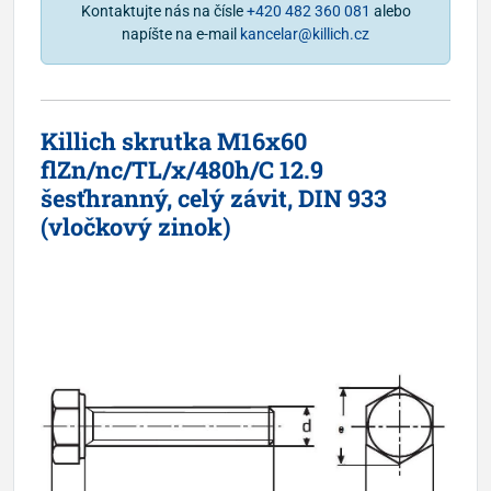
Kontaktujte nás na čísle
+420 482 360 081
alebo
napíšte na e-mail
kancelar@killich.cz
Killich skrutka M16x60
flZn/nc/TL/x/480h/C 12.9
šesťhranný, celý závit, DIN 933
(vločkový zinok)