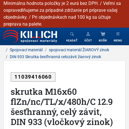
Minimálna hodnota položky je 2 eurá bez DPH. / Veľmi sa
ospravedlňujeme za prípadné zdržanie pri príprave vašej
objednávky. / Pri objednávkach nad 100 kg sa účtuje
preprava na palete.
KILLICH - Spojovacie materiály
HĽADAŤ
ÚČET
KOŠÍK
MENU
Spojovací materiál
spojovací materiál ŽIAROVÝ zinok
DIN 933 Skrutka šesťhranná celozávit žiarový zinok
11039416060
skrutka M16x60
flZn/nc/TL/x/480h/C 12.9
šesťhranný, celý závit,
DIN 933 (vločkový zinok)