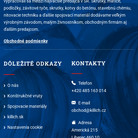
vypracovali sa medzi najväčšie predajca v SR. Skrutky, matice,
podložky, závitové tyče, skrutky, kotvy do betónu, stavebnú chémiu,
nitovacie techniku a ďalšie spojovací materiál dodávame veľkým
výrobným závodom, malým živnostníkom, obchodným firmám aj
ďalším predajcom.
Obchodné podmienky
KONTAKTY
DÔLEŽITÉ ODKAZY
Telefon
O nás
+420 485 163 014
Konštrukčné vruty
E-mail
Spojovacie materiály
obchod@killich.cz
killich.sk
Adresa
Nastavenia cookie
Americká 215
Liberec 460 10