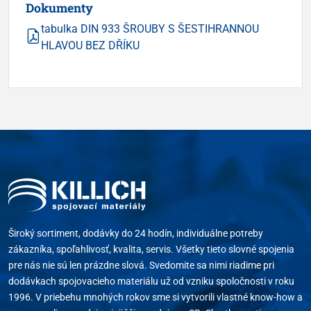
Dokumenty
tabulka DIN 933 ŠROUBY S ŠESTIHRANNOU
HLAVOU BEZ DŘÍKU
Široký sortiment, dodávky do 24 hodín, individuálne potreby
zákazníka, spoľahlivosť, kvalita, servis. Všetky tieto slovné spojenia
pre nás nie sú len prázdne slová. Svedomite sa nimi riadime pri
dodávkach spojovacieho materiálu už od vzniku spoločnosti v roku
1996. V priebehu mnohých rokov sme si vytvorili vlastné know-how a