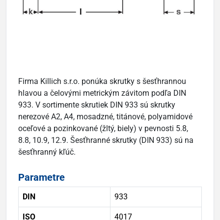
Firma Killich s.r.o. ponúka skrutky s šesťhrannou
hlavou a čelovými metrickým závitom podľa DIN
933. V sortimente skrutiek DIN 933 sú skrutky
nerezové A2, A4, mosadzné, titánové, polyamidové
oceľové a pozinkované (žltý, biely) v pevnosti 5.8,
8.8, 10.9, 12.9. Šesťhranné skrutky (DIN 933) sú na
šesťhranný kľúč.
Parametre
DIN
933
ISO
4017