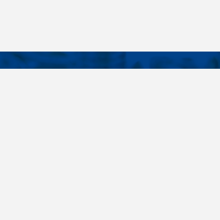
KONTAKTY
É ODKAZY
Telefon
+420 485 163 014
vruty
E-mail
ateriály
obchod@killich.cz
Adresa
ookie
Americká 215
Liberec 460 10