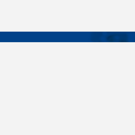
DÔLEŽIT
Široký sortiment, dodávky do 24 hodín,
O nás
individuálne potreby zákazníka, spoľahlivosť,
Konštrukčné 
kvalita, servis. Všetky tieto slovné spojenia pre
nás nie sú len prázdne slová. Svedomite sa nimi
Spojovacie m
riadime pri dodávkach spojovacieho materiálu
killich.sk
už od vzniku spoločnosti v roku 1996. V
priebehu mnohých rokov sme si vytvorili vlastné
Nastavenia c
know-how a vypracovali sa medzi najväčšie
predajca v SR. Skrutky, matice, podložky,