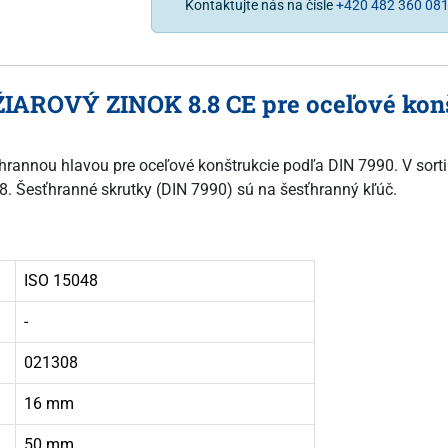
Kontaktujte nás na čísle
+420 482 360 08
ŽIAROVÝ ZINOK 8.8 CE pre oceľové kon
sťhrannou hlavou pre oceľové konštrukcie podľa DIN 7990. V sort
.8. Šesťhranné skrutky (DIN 7990) sú na šesťhranný kľúč.
ISO 15048
-
021308
16 mm
50 mm