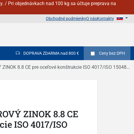
y. / Pri objednávkach nad 100 kg sa účtuje preprava na
Obchodné podmienky
O nás
Kontakty
DOPRAVA ZDARMA nad 800 €
Ceny
bez DPH
OK 8.8 CE pre oceľové konštrukcie ISO 4017/ISO 15048 s maticou
ROVÝ ZINOK 8.8 CE
cie ISO 4017/ISO