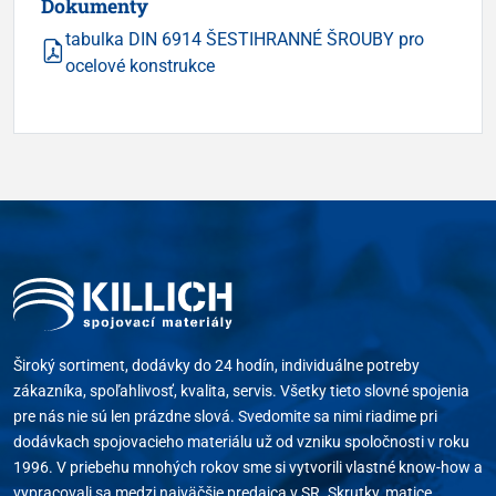
Dokumenty
tabulka DIN 6914 ŠESTIHRANNÉ ŠROUBY pro
ocelové konstrukce
Široký sortiment, dodávky do 24 hodín, individuálne potreby
zákazníka, spoľahlivosť, kvalita, servis. Všetky tieto slovné spojenia
pre nás nie sú len prázdne slová. Svedomite sa nimi riadime pri
dodávkach spojovacieho materiálu už od vzniku spoločnosti v roku
1996. V priebehu mnohých rokov sme si vytvorili vlastné know-how a
vypracovali sa medzi najväčšie predajca v SR. Skrutky, matice,