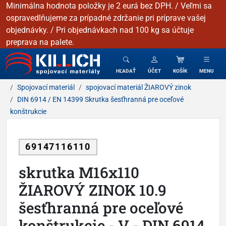
Minimálna hodnota položky je 2 eurá bez DPH. / Veľmi sa
ospravedlňujeme za prípadné zdržanie pri príprave vašej
objednávky. / Pri objednávkach nad 100 kg sa účtuje
preprava na palete.
KILLICH - Spojovacie materiály
HĽADAŤ
ÚČET
KOŠÍK
MENU
Spojovací materiál
spojovací materiál ŽIAROVÝ zinok
DIN 6914 / EN 14399 Skrutka šesťhranná pre oceľové
konštrukcie
69147116110
skrutka M16x110
ŽIAROVÝ ZINOK 10.9
šesťhranná pre oceľové
konštrukcie - V - DIN 6914