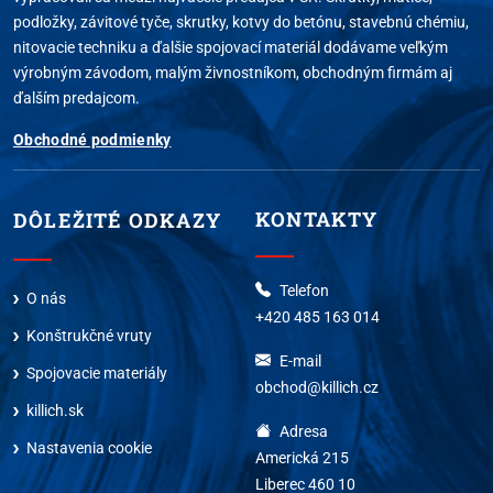
podložky, závitové tyče, skrutky, kotvy do betónu, stavebnú chémiu,
nitovacie techniku a ďalšie spojovací materiál dodávame veľkým
výrobným závodom, malým živnostníkom, obchodným firmám aj
ďalším predajcom.
Obchodné podmienky
KONTAKTY
DÔLEŽITÉ ODKAZY
Telefon
O nás
+420 485 163 014
Konštrukčné vruty
E-mail
Spojovacie materiály
obchod@killich.cz
killich.sk
Adresa
Nastavenia cookie
Americká 215
Liberec 460 10