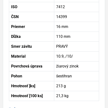
ISO
7412
ČSN
14399
Priemer
16 mm
Dĺžka
110 mm
Smer závitu
PRAVÝ
Material
10.9, /10/
Povrchová úprava
žiarový zinok
Pohon
šestihran
Hmotnosť [ks]
213 g
Hmotnosť [100 ks]
21,3 kg