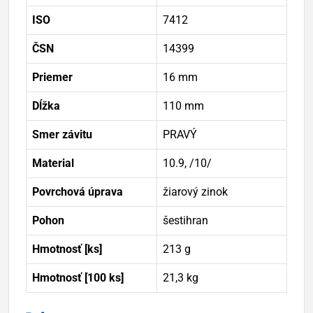
ISO
7412
ČSN
14399
Priemer
16 mm
Dĺžka
110 mm
Smer závitu
PRAVÝ
Material
10.9, /10/
Povrchová úprava
žiarový zinok
Pohon
šestihran
Hmotnosť [ks]
213 g
Hmotnosť [100 ks]
21,3 kg