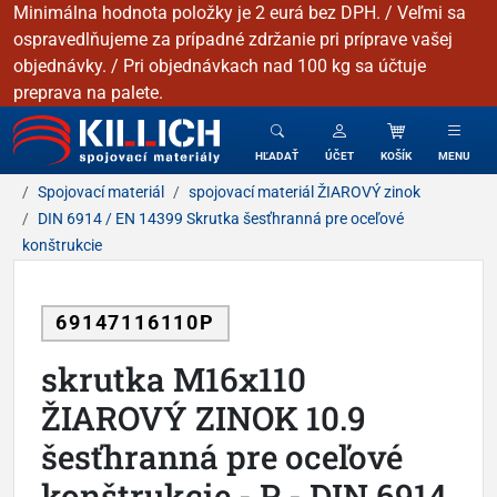
Minimálna hodnota položky je 2 eurá bez DPH. / Veľmi sa
ospravedlňujeme za prípadné zdržanie pri príprave vašej
objednávky. / Pri objednávkach nad 100 kg sa účtuje
preprava na palete.
KILLICH - Spojovacie materiály
HĽADAŤ
ÚČET
KOŠÍK
MENU
Spojovací materiál
spojovací materiál ŽIAROVÝ zinok
DIN 6914 / EN 14399 Skrutka šesťhranná pre oceľové
konštrukcie
69147116110P
skrutka M16x110
ŽIAROVÝ ZINOK 10.9
šesťhranná pre oceľové
konštrukcie - P - DIN 6914