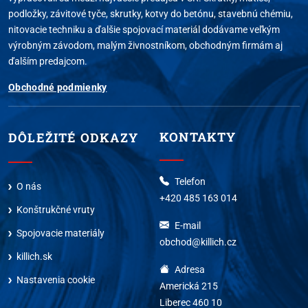
podložky, závitové tyče, skrutky, kotvy do betónu, stavebnú chémiu,
nitovacie techniku a ďalšie spojovací materiál dodávame veľkým
výrobným závodom, malým živnostníkom, obchodným firmám aj
ďalším predajcom.
Obchodné podmienky
KONTAKTY
DÔLEŽITÉ ODKAZY
Telefon
O nás
+420 485 163 014
Konštrukčné vruty
E-mail
Spojovacie materiály
obchod@killich.cz
killich.sk
Adresa
Nastavenia cookie
Americká 215
Liberec 460 10