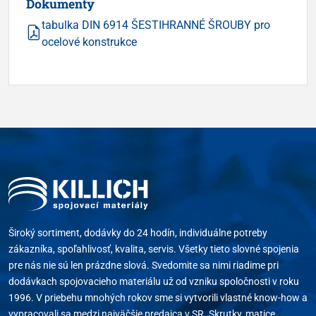
Dokumenty
tabulka DIN 6914 ŠESTIHRANNÉ ŠROUBY pro
ocelové konstrukce
Široký sortiment, dodávky do 24 hodín, individuálne potreby
zákazníka, spoľahlivosť, kvalita, servis. Všetky tieto slovné spojenia
pre nás nie sú len prázdne slová. Svedomite sa nimi riadime pri
dodávkach spojovacieho materiálu už od vzniku spoločnosti v roku
1996. V priebehu mnohých rokov sme si vytvorili vlastné know-how a
vypracovali sa medzi najväčšie predajca v SR. Skrutky, matice,