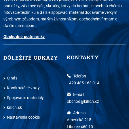
podložky, závitové tyče, skrutky, kotvy do betónu, stavebnú chémiu,
nitovacie techniku a ďalšie spojovací materiál dodávame veľkým
výrobným závodom, malým živnostníkom, obchodným firmám aj
ďalším predajcom.
Obchodné podmienky
KONTAKTY
DÔLEŽITÉ ODKAZY
Telefon
O nás
+420 485 163 014
Konštrukčné vruty
E-mail
Spojovacie materiály
obchod@killich.cz
killich.sk
Adresa
Nastavenia cookie
Americká 215
Liberec 460 10