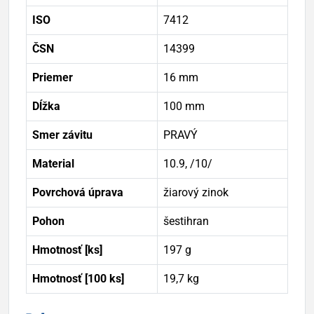
ISO
7412
ČSN
14399
Priemer
16 mm
Dĺžka
100 mm
Smer závitu
PRAVÝ
Material
10.9, /10/
Povrchová úprava
žiarový zinok
Pohon
šestihran
Hmotnosť [ks]
197 g
Hmotnosť [100 ks]
19,7 kg