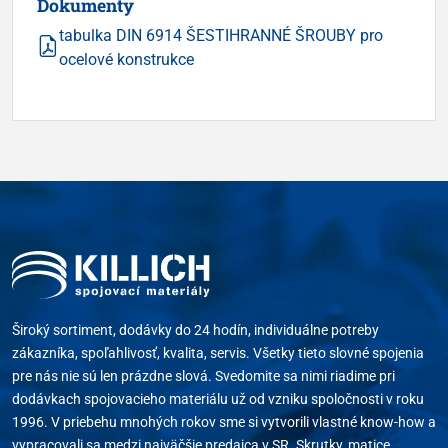
Dokumenty
tabulka DIN 6914 ŠESTIHRANNÉ ŠROUBY pro
ocelové konstrukce
Široký sortiment, dodávky do 24 hodín, individuálne potreby
zákazníka, spoľahlivosť, kvalita, servis. Všetky tieto slovné spojenia
pre nás nie sú len prázdne slová. Svedomite sa nimi riadime pri
dodávkach spojovacieho materiálu už od vzniku spoločnosti v roku
1996. V priebehu mnohých rokov sme si vytvorili vlastné know-how a
vypracovali sa medzi najväčšie predajca v SR. Skrutky, matice,