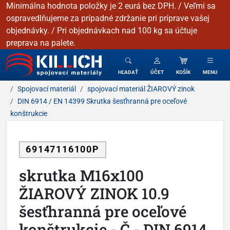
Minimálna hodnota položky je 2 eurá bez DPH. / Veľmi sa
ospravedlňujeme za prípadné zdržanie pri príprave vašej
objednávky. / Pri objednávkach nad 100 kg sa účtuje
preprava na palete.
KILLICH - Spojovacie materiály
HĽADAŤ
ÚČET
KOŠÍK
MENU
Spojovací materiál
spojovací materiál ŽIAROVÝ zinok
DIN 6914 / EN 14399 Skrutka šesťhranná pre oceľové
konštrukcie
69147116100P
skrutka M16x100
ŽIAROVÝ ZINOK 10.9
šesťhranná pre oceľové
konštrukcie - Č - DIN 6914