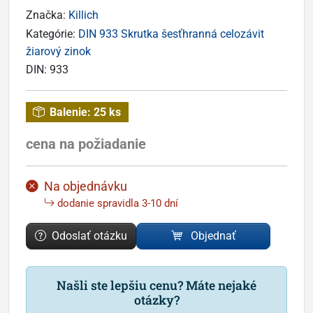
Značka:
Killich
Kategórie:
DIN 933 Skrutka šesťhranná celozávit
žiarový zinok
DIN:
933
Balenie:
25 ks
cena na požiadanie
Na objednávku
dodanie spravidla 3-10 dní
Odoslať otázku
Objednať
Našli ste lepšiu cenu? Máte nejaké
otázky?