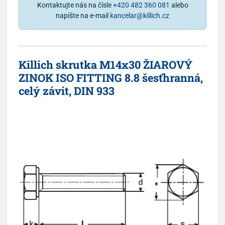
Kontaktujte nás na čísle
+420 482 360 081
alebo
napíšte na e-mail
kancelar@killich.cz
Killich skrutka M14x30 ŽIAROVÝ
ZINOK ISO FITTING 8.8 šesťhranná,
celý závit, DIN 933