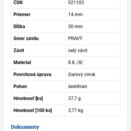
ČSN
021103
Priemer
14 mm
Dĺžka
30 mm
Smer závitu
PRAVÝ
Závit
celý závit
Material
8.8, /8/
Povrchová úprava
žiarový zinok
Pohon
šestihran
Hmotnosť [ks]
37,7 g
Hmotnosť [100 ks]
3,77 kg
Dokumenty