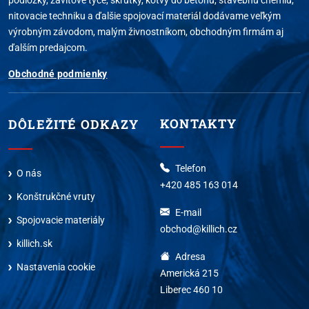
nitovacie techniku a ďalšie spojovací materiál dodávame veľkým
výrobným závodom, malým živnostníkom, obchodným firmám aj
ďalším predajcom.
Obchodné podmienky
KONTAKTY
DÔLEŽITÉ ODKAZY
Telefon
O nás
+420 485 163 014
Konštrukčné vruty
E-mail
Spojovacie materiály
obchod@killich.cz
killich.sk
Adresa
Nastavenia cookie
Americká 215
Liberec 460 10