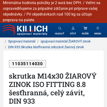
Minimálna hodnota položky je 2 eurá bez DPH. / Veľmi sa
ospravedlňujeme za prípadné zdržanie pri príprave vašej
objednávky. / Pri objednávkach nad 100 kg sa účtuje
preprava na palete.
KILLICH - Spojovacie materiály
HĽADAŤ
ÚČET
KOŠÍK
MENU
Spojovací materiál
spojovací materiál ŽIAROVÝ zinok
DIN 933 Skrutka šesťhranná celozávit žiarový zinok
11035114030
skrutka M14x30 ŽIAROVÝ
ZINOK ISO FITTING 8.8
šesťhranná, celý závit,
DIN 933