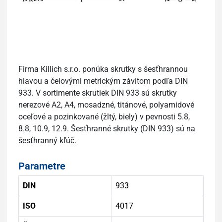
Firma Killich s.r.o. ponúka skrutky s šesťhrannou
hlavou a čelovými metrickým závitom podľa DIN
933. V sortimente skrutiek DIN 933 sú skrutky
nerezové A2, A4, mosadzné, titánové, polyamidové
oceľové a pozinkované (žltý, biely) v pevnosti 5.8,
8.8, 10.9, 12.9. Šesťhranné skrutky (DIN 933) sú na
šesťhranný kľúč.
Parametre
DIN
933
ISO
4017