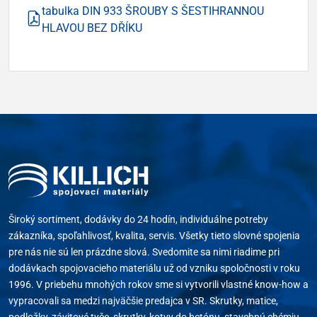
tabulka DIN 933 ŠROUBY S ŠESTIHRANNOU
HLAVOU BEZ DŘÍKU
Široký sortiment, dodávky do 24 hodín, individuálne potreby
zákazníka, spoľahlivosť, kvalita, servis. Všetky tieto slovné spojenia
pre nás nie sú len prázdne slová. Svedomite sa nimi riadime pri
dodávkach spojovacieho materiálu už od vzniku spoločnosti v roku
1996. V priebehu mnohých rokov sme si vytvorili vlastné know-how a
vypracovali sa medzi najväčšie predajca v SR. Skrutky, matice,
podložky, závitové tyče, skrutky, kotvy do betónu, stavebnú chémiu,