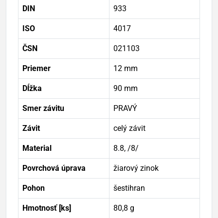
DIN
933
ISO
4017
ČSN
021103
Priemer
12 mm
Dĺžka
90 mm
Smer závitu
PRAVÝ
Závit
celý závit
Material
8.8, /8/
Povrchová úprava
žiarový zinok
Pohon
šestihran
Hmotnosť [ks]
80,8 g