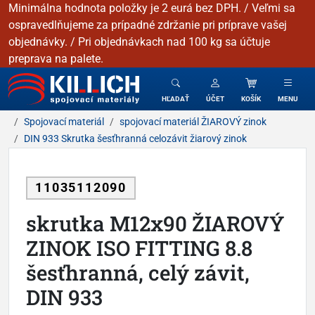
Minimálna hodnota položky je 2 eurá bez DPH. / Veľmi sa
ospravedlňujeme za prípadné zdržanie pri príprave vašej
objednávky. / Pri objednávkach nad 100 kg sa účtuje
preprava na palete.
KILLICH - Spojovacie materiály
HĽADAŤ
ÚČET
KOŠÍK
MENU
Spojovací materiál
spojovací materiál ŽIAROVÝ zinok
DIN 933 Skrutka šesťhranná celozávit žiarový zinok
11035112090
skrutka M12x90 ŽIAROVÝ
ZINOK ISO FITTING 8.8
šesťhranná, celý závit,
DIN 933