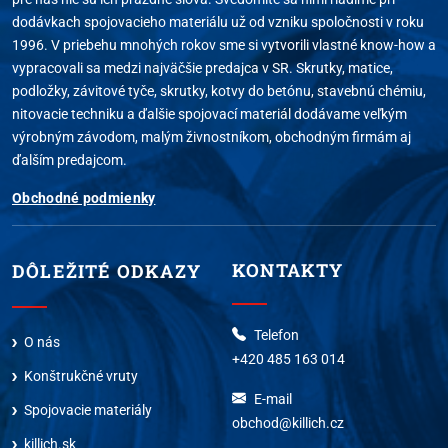
dodávkach spojovacieho materiálu už od vzniku spoločnosti v roku
1996. V priebehu mnohých rokov sme si vytvorili vlastné know-how a
vypracovali sa medzi najväčšie predajca v SR. Skrutky, matice,
podložky, závitové tyče, skrutky, kotvy do betónu, stavebnú chémiu,
nitovacie techniku a ďalšie spojovací materiál dodávame veľkým
výrobným závodom, malým živnostníkom, obchodným firmám aj
ďalším predajcom.
Obchodné podmienky
KONTAKTY
DÔLEŽITÉ ODKAZY
Telefon
O nás
+420 485 163 014
Konštrukčné vruty
E-mail
Spojovacie materiály
obchod@killich.cz
killich.sk