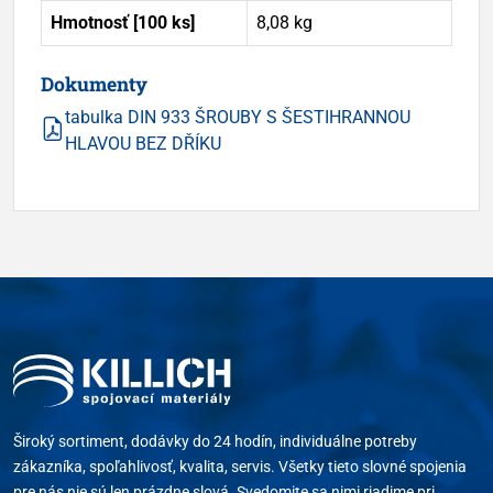
Hmotnosť [100 ks]
8,08 kg
Dokumenty
tabulka DIN 933 ŠROUBY S ŠESTIHRANNOU
HLAVOU BEZ DŘÍKU
Široký sortiment, dodávky do 24 hodín, individuálne potreby
zákazníka, spoľahlivosť, kvalita, servis. Všetky tieto slovné spojenia
pre nás nie sú len prázdne slová. Svedomite sa nimi riadime pri