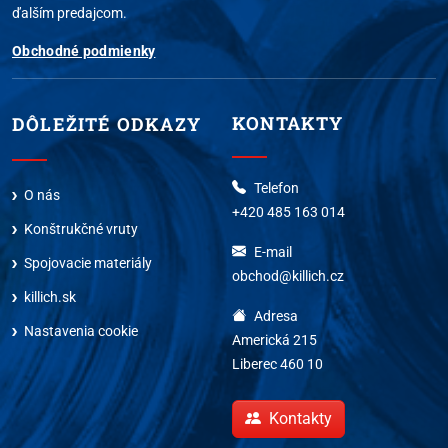
ďalším predajcom.
Obchodné podmienky
KONTAKTY
DÔLEŽITÉ ODKAZY
Telefon
O nás
+420 485 163 014
Konštrukčné vruty
E-mail
Spojovacie materiály
obchod@killich.cz
killich.sk
Adresa
Nastavenia cookie
Americká 215
Liberec 460 10
Kontakty