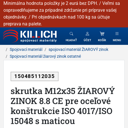
Minimálna hodnota položky je 2 eurá bez DPH. / Veľmi sa
ospravedlňujeme za prípadné zdržanie pri príprave vašej
objednávky. / Pri objednávkach nad 100 kg sa účtuje
preprava na palete.
KILLICH - Spojovacie materiály
HĽADAŤ
ÚČET
KOŠÍK
MENU
Spojovací materiál
spojovací materiál ŽIAROVÝ zinok
Spojovací materiál žiarový zinok ostatné
150485112035
skrutka M12x35 ŽIAROVÝ
ZINOK 8.8 CE pre oceľové
konštrukcie ISO 4017/ISO
15048 s maticou