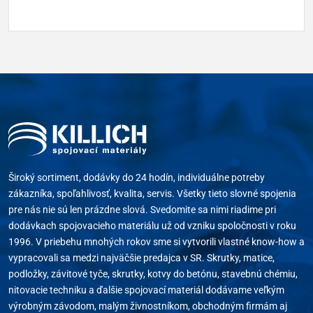
Široký sortiment, dodávky do 24 hodín, individuálne potreby
zákazníka, spoľahlivosť, kvalita, servis. Všetky tieto slovné spojenia
pre nás nie sú len prázdne slová. Svedomite sa nimi riadime pri
dodávkach spojovacieho materiálu už od vzniku spoločnosti v roku
1996. V priebehu mnohých rokov sme si vytvorili vlastné know-how a
vypracovali sa medzi najväčšie predajca v SR. Skrutky, matice,
podložky, závitové tyče, skrutky, kotvy do betónu, stavebnú chémiu,
nitovacie techniku a ďalšie spojovací materiál dodávame veľkým
výrobným závodom, malým živnostníkom, obchodným firmám aj