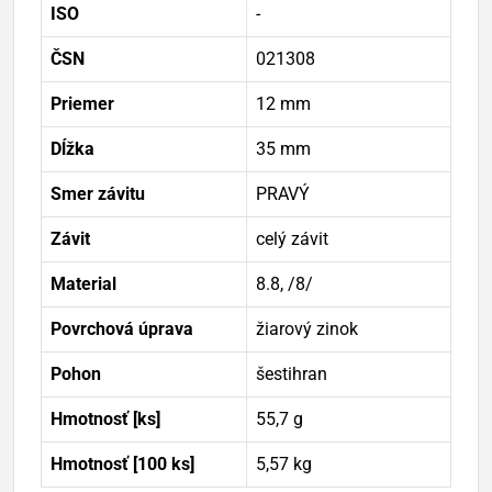
ISO
-
ČSN
021308
Priemer
12 mm
Dĺžka
35 mm
Smer závitu
PRAVÝ
Závit
celý závit
Material
8.8, /8/
Povrchová úprava
žiarový zinok
Pohon
šestihran
Hmotnosť [ks]
55,7 g
Hmotnosť [100 ks]
5,57 kg