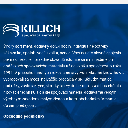
Široký sortiment, dodávky do 24 hodín, individuálne potreby
zákazníka, spoľahlivosť, kvalita, servis. Všetky tieto slovné spojenia
pre nás nie sú len prázdne slová. Svedomite sa nimi riadime pri
dodávkach spojovacieho materiálu už od vzniku spoločnosti v roku
1996. V priebehu mnohých rokov sme si vytvorili vlastné know-how a
vypracovali sa medzi najväčšie predajca v SR. Skrutky, matice,
podložky, závitové tyče, skrutky, kotvy do betónu, stavebnú chémiu,
nitovacie techniku a ďalšie spojovací materiál dodávame veľkým
výrobným závodom, malým živnostníkom, obchodným firmám aj
ďalším predajcom.
Obchodné podmienky