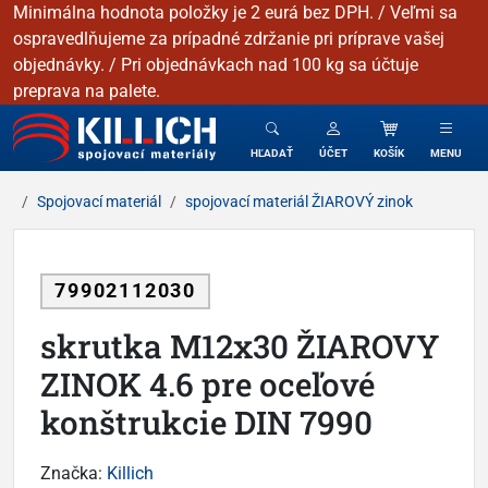
Minimálna hodnota položky je 2 eurá bez DPH. / Veľmi sa
ospravedlňujeme za prípadné zdržanie pri príprave vašej
objednávky. / Pri objednávkach nad 100 kg sa účtuje
preprava na palete.
KILLICH - Spojovacie materiály
HĽADAŤ
ÚČET
KOŠÍK
MENU
Spojovací materiál
spojovací materiál ŽIAROVÝ zinok
79902112030
skrutka M12x30 ŽIAROVY
ZINOK 4.6 pre oceľové
konštrukcie DIN 7990
Značka:
Killich