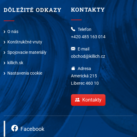
KONTAKTY
DÔLEŽITÉ ODKAZY
Telefon
O nás
+420 485 163 014
Konštrukčné vruty
E-mail
Spojovacie materiály
obchod@killich.cz
killich.sk
Adresa
Nastavenia cookie
Americká 215
Liberec 460 10
Kontakty
Facebook