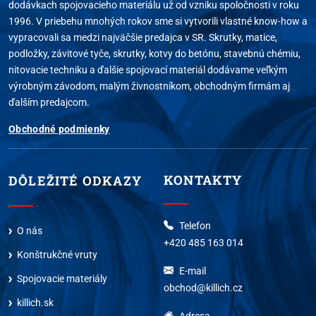
dodávkach spojovacieho materiálu už od vzniku spoločnosti v roku
1996. V priebehu mnohých rokov sme si vytvorili vlastné know-how a
vypracovali sa medzi najväčšie predajca v SR. Skrutky, matice,
podložky, závitové tyče, skrutky, kotvy do betónu, stavebnú chémiu,
nitovacie techniku a ďalšie spojovací materiál dodávame veľkým
výrobným závodom, malým živnostníkom, obchodným firmám aj
ďalším predajcom.
Obchodné podmienky
KONTAKTY
DÔLEŽITÉ ODKAZY
Telefon
O nás
+420 485 163 014
Konštrukčné vruty
E-mail
Spojovacie materiály
obchod@killich.cz
killich.sk
Adresa