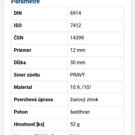
Parametre
DIN
6914
ISO
7412
ČSN
14399
Priemer
12 mm
Dĺžka
30 mm
Smer závitu
PRAVÝ
Material
10.9, /10/
Povrchová úprava
žiarový zinok
Pohon
šestihran
Hmotnosť [ks]
52 g