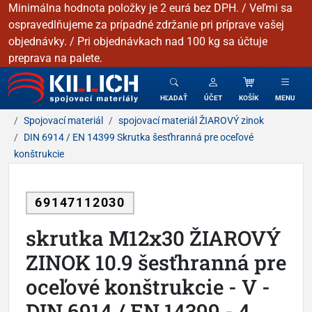
Minimálna hodnota položky je 2 eurá bez DPH. / Veľmi sa
ospravedlňujeme za prípadné zdržanie pri príprave vašej
objednávky. / Pri objednávkach nad 100 kg sa účtuje
preprava na palete.
KILLICH - Spojovacie materiály
HĽADAŤ
ÚČET
KOŠÍK
MENU
Spojovací materiál
spojovací materiál ŽIAROVÝ zinok
DIN 6914 / EN 14399 Skrutka šesťhranná pre oceľové
konštrukcie
69147112030
skrutka M12x30 ŽIAROVÝ
ZINOK 10.9 šesťhranná pre
oceľové konštrukcie - V -
DIN 6914 / EN 14399 - 4