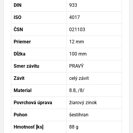
DIN
933
ISO
4017
ČSN
021103
Priemer
12 mm
Dĺžka
100 mm
Smer závitu
PRAVÝ
Závit
celý závit
Material
8.8, /8/
Povrchová úprava
žiarový zinok
Pohon
šestihran
Hmotnosť [ks]
88 g