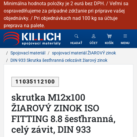
Minimálna hodnota položky je 2 eurá bez DPH. / Veľmi sa
ospravedlňujeme za prípadné zdržanie pri príprave vašej
objednávky. / Pri objednávkach nad 100 kg sa účtuje
preprava na palete.
KILLICH - Spojovacie materiály
HĽADAŤ
ÚČET
KOŠÍK
MENU
Spojovací materiál
spojovací materiál ŽIAROVÝ zinok
DIN 933 Skrutka šesťhranná celozávit žiarový zinok
11035112100
skrutka M12x100
ŽIAROVÝ ZINOK ISO
FITTING 8.8 šesťhranná,
celý závit, DIN 933