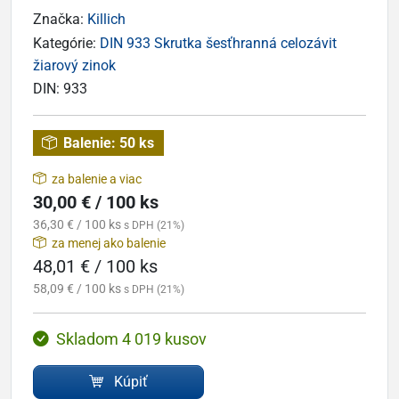
Značka:
Killich
Kategórie:
DIN 933 Skrutka šesťhranná celozávit
žiarový zinok
DIN:
933
Balenie:
50 ks
za balenie a viac
30,00 € / 100 ks
36,30 € / 100 ks
s DPH (21%)
za menej ako balenie
48,01 € / 100 ks
58,09 € / 100 ks
s DPH (21%)
Skladom 4 019 kusov
Kúpiť