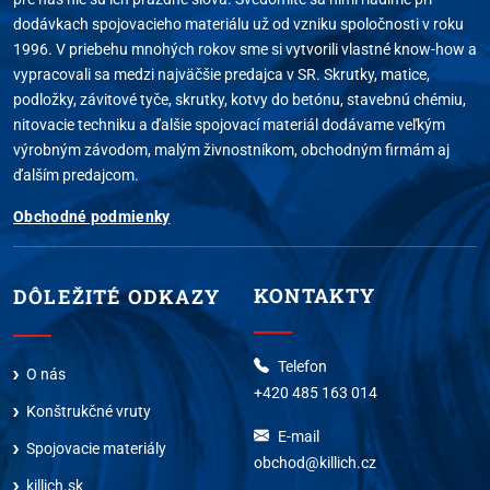
dodávkach spojovacieho materiálu už od vzniku spoločnosti v roku
1996. V priebehu mnohých rokov sme si vytvorili vlastné know-how a
vypracovali sa medzi najväčšie predajca v SR. Skrutky, matice,
podložky, závitové tyče, skrutky, kotvy do betónu, stavebnú chémiu,
nitovacie techniku a ďalšie spojovací materiál dodávame veľkým
výrobným závodom, malým živnostníkom, obchodným firmám aj
ďalším predajcom.
Obchodné podmienky
KONTAKTY
DÔLEŽITÉ ODKAZY
Telefon
O nás
+420 485 163 014
Konštrukčné vruty
E-mail
Spojovacie materiály
obchod@killich.cz
killich.sk