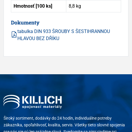
Hmotnosť [100 ks]
8,8 kg
Dokumenty
tabulka DIN 933 ŠROUBY S ŠESTIHRANNOU
HLAVOU BEZ DŘÍKU
Široký sortiment, dodávky do 24 hodín, individuálne potreby
zákazníka, spoľahlivosť, kvalita, servis. Všetky tieto slovné spojenia
pre nás nie sú len prázdne slová. Svedomite sa nimi riadime pri