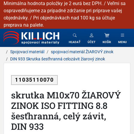
Minimálna hodnota položky je 2 eurá bez DPH. / Veľmi sa
ospravedlňujeme za prípadné zdržanie pri príprave vašej
objednávky. / Pri objednávkach nad 100 kg sa účtuje
preprava na palete.
KILLICH - Spojovacie materiály
HĽADAŤ
ÚČET
KOŠÍK
MENU
Spojovací materiál
spojovací materiál ŽIAROVÝ zinok
DIN 933 Skrutka šesťhranná celozávit žiarový zinok
11035110070
skrutka M10x70 ŽIAROVÝ
ZINOK ISO FITTING 8.8
šesťhranná, celý závit,
DIN 933