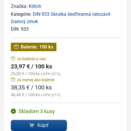
Značka:
Killich
Kategórie:
DIN 933 Skrutka šesťhranná celozávit
žiarový zinok
DIN:
933
Balenie:
100 ks
za balenie a viac
23,97 € / 100 ks
29,00 € / 100 ks
s DPH (21%)
za menej ako balenie
38,35 € / 100 ks
46,40 € / 100 ks
s DPH (21%)
Skladom 3 kusy
Kúpiť