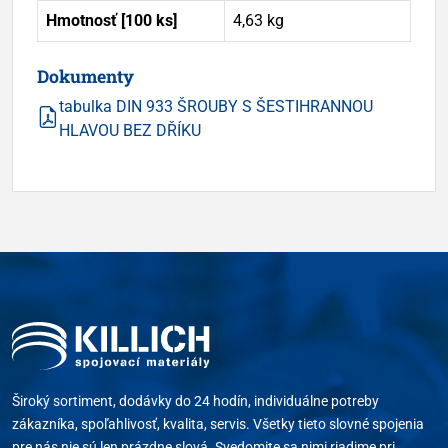
Hmotnosť [100 ks]
4,63 kg
Dokumenty
tabulka DIN 933 ŠROUBY S ŠESTIHRANNOU
HLAVOU BEZ DŘÍKU
Široký sortiment, dodávky do 24 hodín, individuálne potreby
zákazníka, spoľahlivosť, kvalita, servis. Všetky tieto slovné spojenia
pre nás nie sú len prázdne slová. Svedomite sa nimi riadime pri