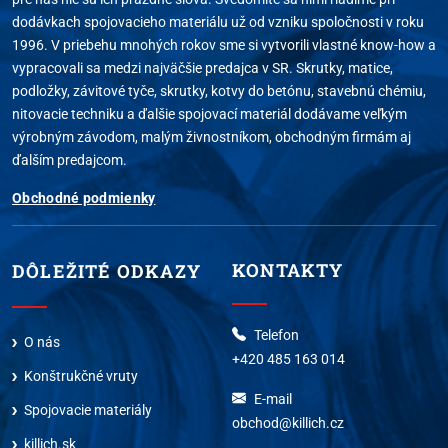
dodávkach spojovacieho materiálu už od vzniku spoločnosti v roku
1996. V priebehu mnohých rokov sme si vytvorili vlastné know-how a
vypracovali sa medzi najväčšie predajca v SR. Skrutky, matice,
podložky, závitové tyče, skrutky, kotvy do betónu, stavebnú chémiu,
nitovacie techniku a ďalšie spojovací materiál dodávame veľkým
výrobným závodom, malým živnostníkom, obchodným firmám aj
ďalším predajcom.
Obchodné podmienky
KONTAKTY
DÔLEŽITÉ ODKAZY
Telefon
O nás
+420 485 163 014
Konštrukčné vruty
E-mail
Spojovacie materiály
obchod@killich.cz
killich.sk