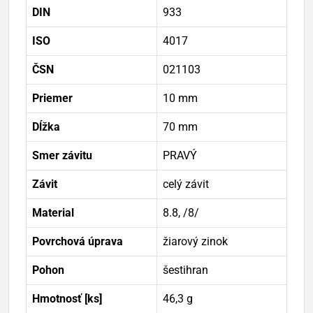
DIN
933
ISO
4017
ČSN
021103
Priemer
10 mm
Dĺžka
70 mm
Smer závitu
PRAVÝ
Závit
celý závit
Material
8.8, /8/
Povrchová úprava
žiarový zinok
Pohon
šestihran
Hmotnosť [ks]
46,3 g