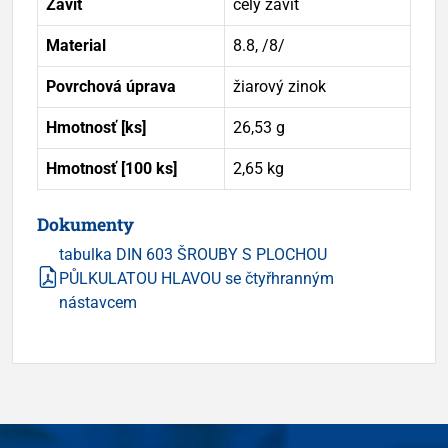
Závit
celý závit
Material
8.8, /8/
Povrchová úprava
žiarový zinok
Hmotnosť [ks]
26,53 g
Hmotnosť [100 ks]
2,65 kg
Dokumenty
tabulka DIN 603 ŠROUBY S PLOCHOU
PŮLKULATOU HLAVOU se čtyřhranným
nástavcem