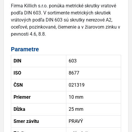
Firma Killich s.r.o. ponúka metrické skrutky vratové
podľa DIN 603. V sortimente metrických skrutiek
vrátových podľa DIN 603 sú skrutky nerezové A2,
oceľové, pozinkované, čiernenie a v žiarovom zinku v
pevnosti 4.6, 8.8.
Parametre
DIN
603
ISO
8677
ČSN
021319
Priemer
10 mm
Dĺžka
25 mm
Smer závitu
PRAVÝ