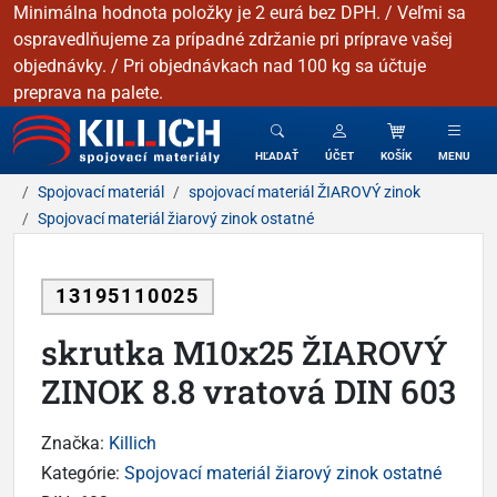
Minimálna hodnota položky je 2 eurá bez DPH. / Veľmi sa
ospravedlňujeme za prípadné zdržanie pri príprave vašej
objednávky. / Pri objednávkach nad 100 kg sa účtuje
preprava na palete.
KILLICH - Spojovacie materiály
HĽADAŤ
ÚČET
KOŠÍK
MENU
Spojovací materiál
spojovací materiál ŽIAROVÝ zinok
Spojovací materiál žiarový zinok ostatné
13195110025
skrutka M10x25 ŽIAROVÝ
ZINOK 8.8 vratová DIN 603
Značka:
Killich
Kategórie:
Spojovací materiál žiarový zinok ostatné