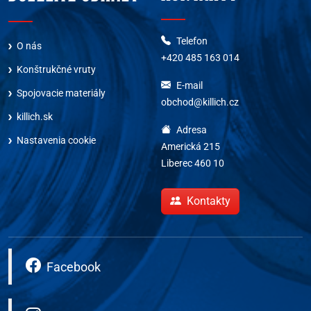
Telefon
O nás
+420 485 163 014
Konštrukčné vruty
E-mail
Spojovacie materiály
obchod@killich.cz
killich.sk
Adresa
Nastavenia cookie
Americká 215
Liberec 460 10
Kontakty
Facebook