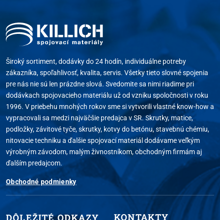
Široký sortiment, dodávky do 24 hodín, individuálne potreby
zákazníka, spoľahlivosť, kvalita, servis. Všetky tieto slovné spojenia
pre nás nie sú len prázdne slová. Svedomite sa nimi riadime pri
dodávkach spojovacieho materiálu už od vzniku spoločnosti v roku
1996. V priebehu mnohých rokov sme si vytvorili vlastné know-how a
vypracovali sa medzi najväčšie predajca v SR. Skrutky, matice,
podložky, závitové tyče, skrutky, kotvy do betónu, stavebnú chémiu,
nitovacie techniku a ďalšie spojovací materiál dodávame veľkým
výrobným závodom, malým živnostníkom, obchodným firmám aj
ďalším predajcom.
Obchodné podmienky
KONTAKTY
DÔLEŽITÉ ODKAZY