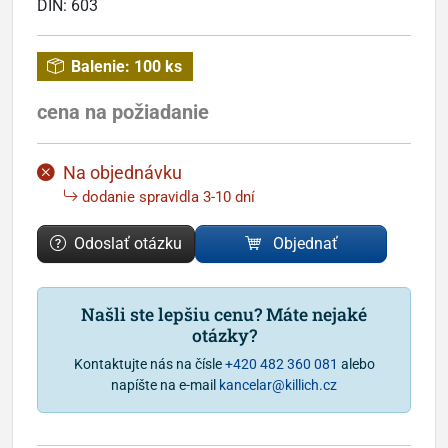
DIN:
603
Balenie:
100 ks
cena na požiadanie
Na objednávku
dodanie spravidla 3-10 dní
Odoslať otázku
Objednať
Našli ste lepšiu cenu? Máte nejaké
otázky?
Kontaktujte nás na čísle
+420 482 360 081
alebo
napíšte na e-mail
kancelar@killich.cz