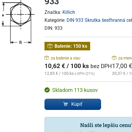
933
Značka:
Killich
Kategórie:
DIN 933 Skrutka šesťhranná cel
DIN:
933
Balenie:
150 ks
za balenie a viac
za mene
10,62 € / 100 ks
17,00 €
bez DPH
12,85 € / 100 ks
20,57 € / 1
s DPH (21%)
Skladom 113 kusov
Kúpiť
Našli ste lepšiu cen