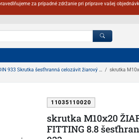
ravedlňujeme za prípadné zdržanie pri príprave vašej objednávk
DIN 933 Skrutka šesťhranná celozávit žiarový zinok
skrutka M10x2
11035110020
skrutka M10x20 ŽIA
FITTING 8.8 šesťhrann