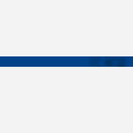
DÔLEŽIT
Široký sortiment, dodávky do 24 hodín,
O nás
individuálne potreby zákazníka, spoľahlivosť,
Konštrukčné 
kvalita, servis. Všetky tieto slovné spojenia pre
nás nie sú len prázdne slová. Svedomite sa nimi
Spojovacie m
riadime pri dodávkach spojovacieho materiálu
killich.sk