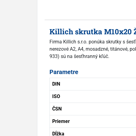
Killich skrutka M10x20 
Firma Killich s.r.o. ponúka skrutky s š
nerezové A2, A4, mosadzné, titánové, pol
933) sú na šesťhranný kľúč.
Parametre
DIN
ISO
ČSN
Priemer
Dĺžka