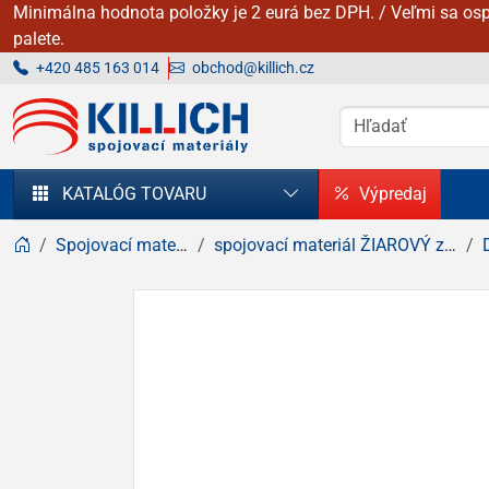
Minimálna hodnota položky je 2 eurá bez DPH. / Veľmi sa osp
palete.
+420 485 163 014
obchod@killich.cz
KILLICH - Spojovacie materiály
KATALÓG TOVARU
Výpredaj
Spojovací materiál
spojovací materiál ŽIAROVÝ zinok