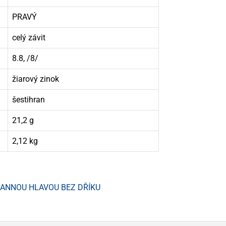
PRAVÝ
celý závit
8.8, /8/
žiarový zinok
šestihran
21,2 g
2,12 kg
HRANNOU HLAVOU BEZ DŘÍKU