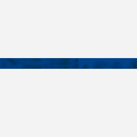
KONTAKTY
É ODKAZY
Telefon
+420 485 163 014
vruty
E-mail
ateriály
obchod@killich.cz