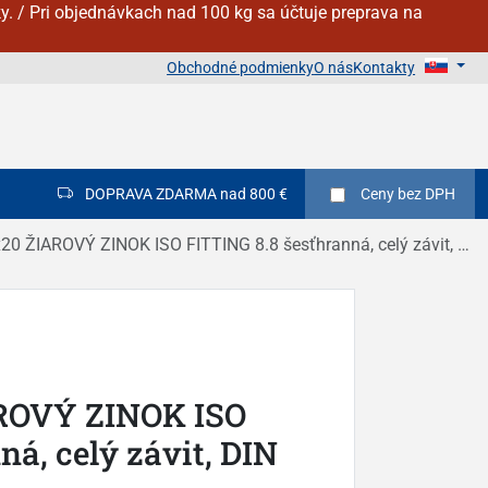
y. / Pri objednávkach nad 100 kg sa účtuje preprava na
Obchodné podmienky
O nás
Kontakty
DOPRAVA ZDARMA nad 800 €
Ceny
bez DPH
0 ŽIAROVÝ ZINOK ISO FITTING 8.8 šesťhranná, celý závit, DIN 933
ROVÝ ZINOK ISO
á, celý závit, DIN