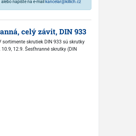
1
alebo napíšte na e-mail
kancelar@killich.cz
nná, celý závit, DIN 933
 sortimente skrutiek DIN 933 sú skrutky
, 10.9, 12.9. Šesťhranné skrutky (DIN