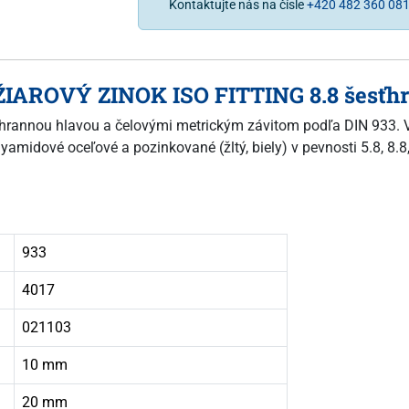
Kontaktujte nás na čísle
+420 482 360 08
ŽIAROVÝ ZINOK ISO FITTING 8.8 šesťhra
esťhrannou hlavou a čelovými metrickým závitom podľa DIN 933. V
yamidové oceľové a pozinkované (žltý, biely) v pevnosti 5.8, 8.8
933
4017
021103
10 mm
20 mm