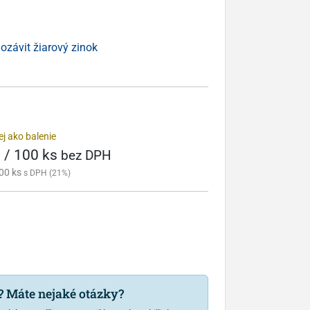
ozávit žiarový zinok
j ako balenie
 / 100 ks
bez DPH
00 ks
s DPH (21%)
u? Máte nejaké otázky?