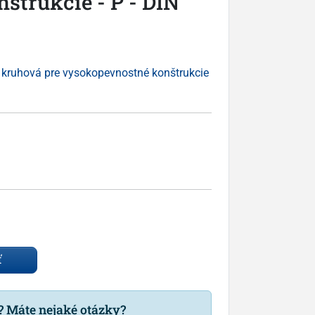
štrukcie - P - DIN
kruhová pre vysokopevnostné konštrukcie
ť
u? Máte nejaké otázky?