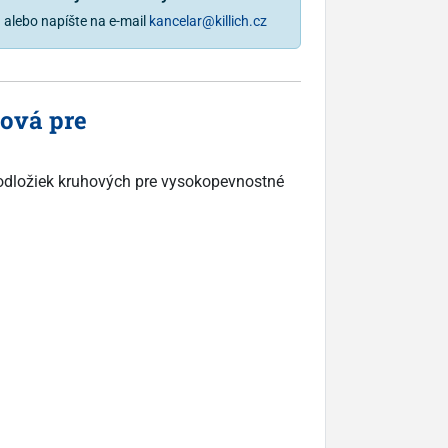
1
alebo napíšte na e-mail
kancelar@killich.cz
ová pre
podložiek kruhových pre vysokopevnostné