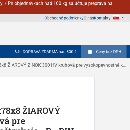
y. / Pri objednávkach nad 100 kg sa účtuje preprava na
Obchodné podmienky
O nás
Kontakty
DOPRAVA ZDARMA nad 800 €
Ceny
bez DPH
 ZINOK 300 HV kruhová pre vysokopevnostné konštrukcie - P - DIN 6916 / EN 14399 - 6
3x78x8 ŽIAROVÝ
vá pre