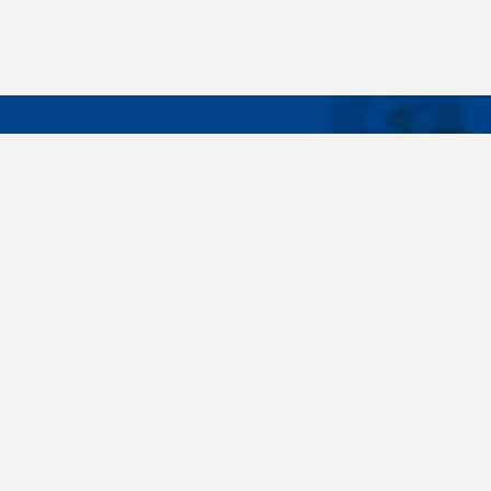
DÔLEŽIT
Široký sortiment, dodávky do 24 hodín,
O nás
individuálne potreby zákazníka, spoľahlivosť,
Konštrukčné 
kvalita, servis. Všetky tieto slovné spojenia pre
nás nie sú len prázdne slová. Svedomite sa nimi
Spojovacie m
riadime pri dodávkach spojovacieho materiálu
killich.sk
už od vzniku spoločnosti v roku 1996. V
priebehu mnohých rokov sme si vytvorili vlastné
Nastavenia c
know-how a vypracovali sa medzi najväčšie
predajca v SR. Skrutky, matice, podložky,
závitové tyče, skrutky, kotvy do betónu,