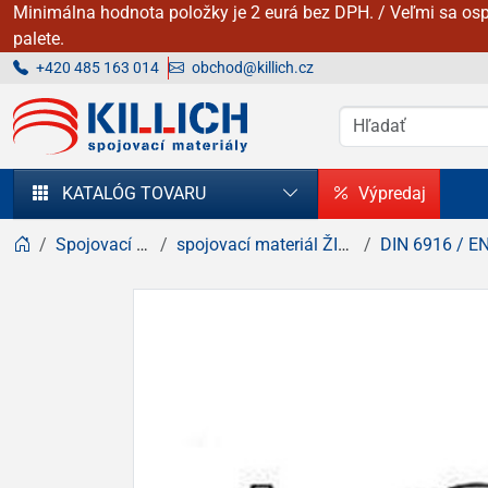
Minimálna hodnota položky je 2 eurá bez DPH. / Veľmi sa osp
palete.
+420 485 163 014
obchod@killich.cz
KILLICH - Spojovacie materiály
KATALÓG TOVARU
Výpredaj
Spojovací materiál
spojovací materiál ŽIAROVÝ zinok
DIN 6916 / EN 14399