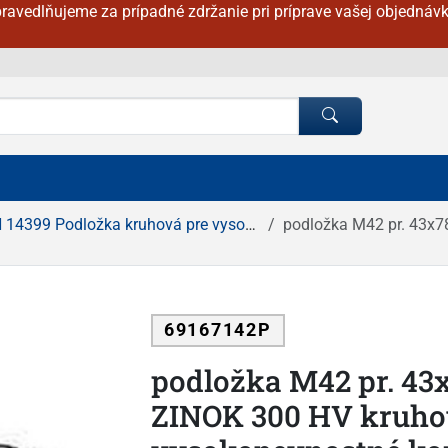
ravedlňujeme za prípadné zdržanie pri príprave vašej objednávk
 Podložka kruhová pre vysokopevnostné konštrukcie
podložka M42 pr. 43x78x8 ŽIAROVÝ
69167142P
podložka M42 pr. 4
ZINOK 300 HV kruho