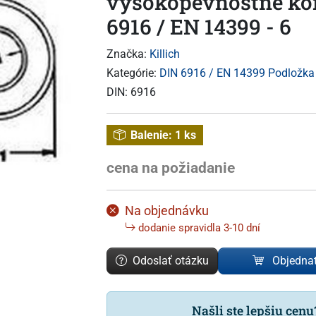
vysokopevnostné kon
6916 / EN 14399 - 6
Značka:
Killich
Kategórie:
DIN 6916 / EN 14399 Podložka 
DIN:
6916
Balenie:
1 ks
cena na požiadanie
Na objednávku
dodanie spravidla 3-10 dní
Odoslať otázku
Objedna
Našli ste lepšiu cen