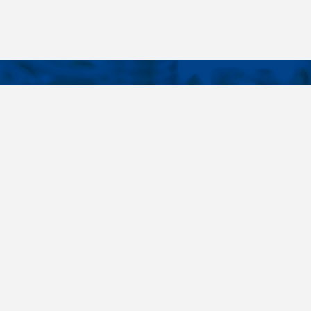
KONTAKTY
É ODKAZY
Telefon
+420 485 163 014
vruty
E-mail
ateriály
obchod@killich.cz
Adresa
ookie
Americká 215
Liberec 460 10