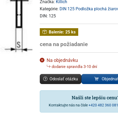
Značka:
Killich
Kategórie:
DIN 125 Podložka plochá žiaro
DIN:
125
Balenie:
25 ks
cena na požiadanie
Na objednávku
dodanie spravidla 3-10 dní
Odoslať otázku
Objedna
Našli ste lepšiu cen
Kontaktujte nás na čísle
+420 482 360 08