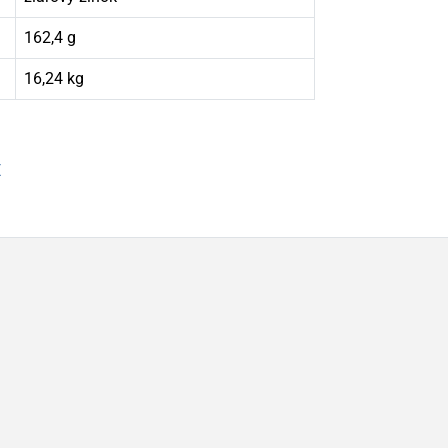
162,4 g
16,24 kg
É