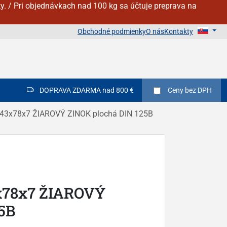
y. / Pri objednávkach nad 100 kg sa účtuje preprava na
Obchodné podmienky
O nás
Kontakty
DOPRAVA ZDARMA nad 800 €
Ceny
bez DPH
. 43x78x7 ŽIAROVÝ ZINOK plochá DIN 125B
3x78x7 ŽIAROVÝ
5B