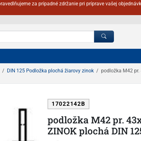
ravedlňujeme za prípadné zdržanie pri príprave vašej objednávk
DIN 125 Podložka plochá žiarovy zinok
podložka M42 pr
17022142B
podložka M42 pr. 4
ZINOK plochá DIN 12