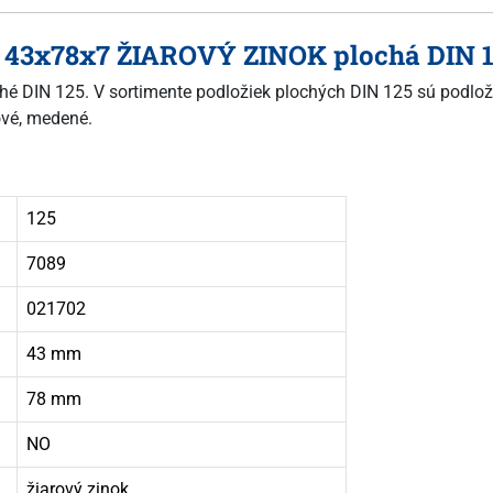
r. 43x78x7 ŽIAROVÝ ZINOK plochá DIN 
oché DIN 125. V sortimente podložiek plochých DIN 125 sú podlož
nové, medené.
125
7089
021702
43 mm
78 mm
NO
žiarový zinok