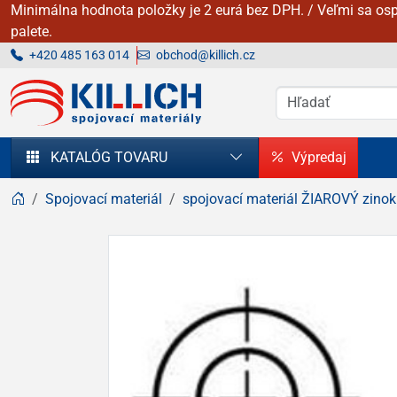
Minimálna hodnota položky je 2 eurá bez DPH. / Veľmi sa osp
palete.
+420 485 163 014
obchod@killich.cz
KILLICH - Spojovacie materiály
KATALÓG TOVARU
Výpredaj
Spojovací materiál
spojovací materiál ŽIAROVÝ zinok