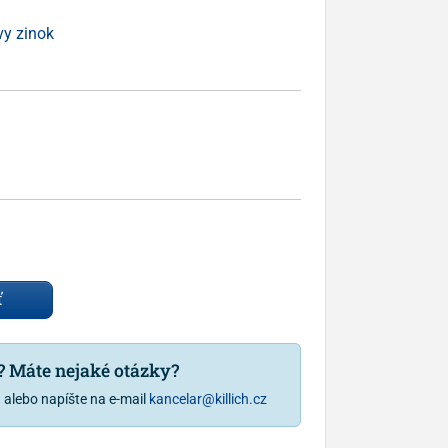
vy zinok
ť
u? Máte nejaké otázky?
1
alebo napíšte na e-mail
kancelar@killich.cz