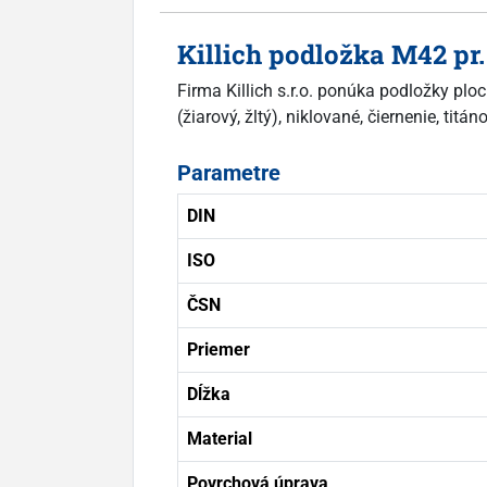
Killich podložka M42 p
Firma Killich s.r.o. ponúka podložky pl
(žiarový, žltý), niklované, čiernenie, titá
Parametre
DIN
ISO
ČSN
Priemer
Dĺžka
Material
Povrchová úprava