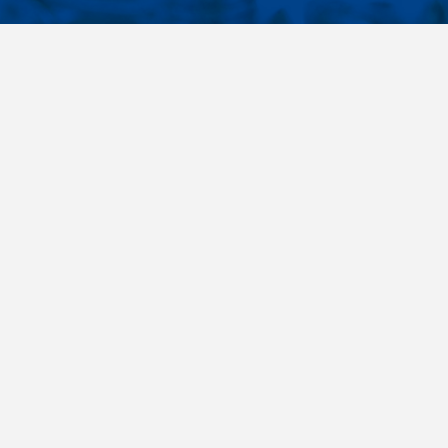
KONTAKTY
É ODKAZY
Telefon
+420 485 163 014
vruty
E-mail
ateriály
obchod@killich.cz
Adresa
ookie
Americká 215
Liberec 460 10
Kontakty