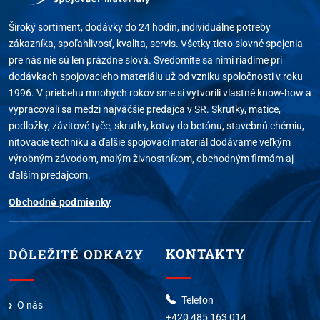
Široký sortiment, dodávky do 24 hodín, individuálne potreby
zákazníka, spoľahlivosť, kvalita, servis. Všetky tieto slovné spojenia
pre nás nie sú len prázdne slová. Svedomite sa nimi riadime pri
dodávkach spojovacieho materiálu už od vzniku spoločnosti v roku
1996. V priebehu mnohých rokov sme si vytvorili vlastné know-how a
vypracovali sa medzi najväčšie predajca v SR. Skrutky, matice,
podložky, závitové tyče, skrutky, kotvy do betónu, stavebnú chémiu,
nitovacie techniku a ďalšie spojovací materiál dodávame veľkým
výrobným závodom, malým živnostníkom, obchodným firmám aj
ďalším predajcom.
Obchodné podmienky
KONTAKTY
DÔLEŽITÉ ODKAZY
Telefon
O nás
+420 485 163 014