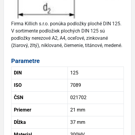
Firma Killich s.r.o. ponúka podložky ploché DIN 125.
V sortimente podložiek plochých DIN 125 sú
podložky nerezové A2, A4, oceľové, zinkované
(žiarový, žltý), niklované, čiernenie, titánové, medené.
Parametre
DIN
125
ISO
7089
ČSN
021702
Priemer
21 mm
Dĺžka
37 mm
Material
300HV