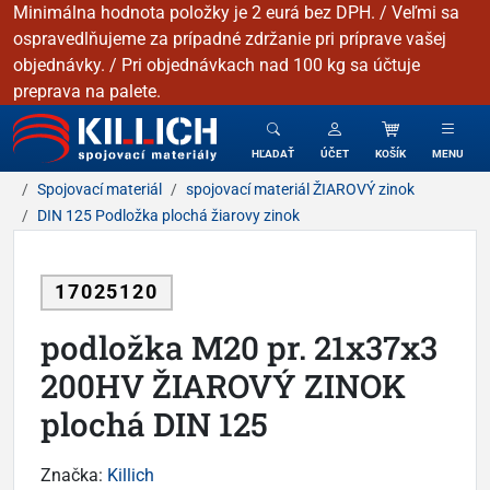
Minimálna hodnota položky je 2 eurá bez DPH. / Veľmi sa
ospravedlňujeme za prípadné zdržanie pri príprave vašej
objednávky. / Pri objednávkach nad 100 kg sa účtuje
preprava na palete.
KILLICH - Spojovacie materiály
HĽADAŤ
ÚČET
KOŠÍK
MENU
Spojovací materiál
spojovací materiál ŽIAROVÝ zinok
DIN 125 Podložka plochá žiarovy zinok
17025120
podložka M20 pr. 21x37x3
200HV ŽIAROVÝ ZINOK
plochá DIN 125
Značka:
Killich