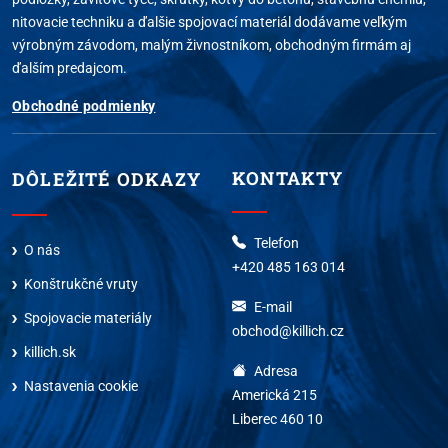
nitovacie techniku a ďalšie spojovací materiál dodávame veľkým
výrobným závodom, malým živnostníkom, obchodným firmám aj
ďalším predajcom.
Obchodné podmienky
KONTAKTY
DÔLEŽITÉ ODKAZY
Telefon
O nás
+420 485 163 014
Konštrukčné vruty
E-mail
Spojovacie materiály
obchod@killich.cz
killich.sk
Adresa
Nastavenia cookie
Americká 215
Liberec 460 10