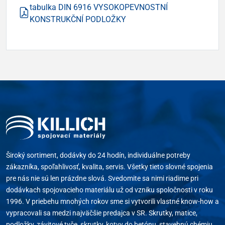
tabulka DIN 6916 VYSOKOPEVNOSTNÍ
KONSTRUKČNÍ PODLOŽKY
Široký sortiment, dodávky do 24 hodín, individuálne potreby
zákazníka, spoľahlivosť, kvalita, servis. Všetky tieto slovné spojenia
pre nás nie sú len prázdne slová. Svedomite sa nimi riadime pri
dodávkach spojovacieho materiálu už od vzniku spoločnosti v roku
1996. V priebehu mnohých rokov sme si vytvorili vlastné know-how a
vypracovali sa medzi najväčšie predajca v SR. Skrutky, matice,
podložky, závitové tyče, skrutky, kotvy do betónu, stavebnú chémiu,