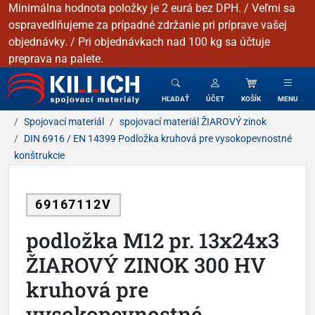
Minimálna hodnota položky je 2 eurá bez DPH. / Veľmi sa
ospravedlňujeme za prípadné zdržanie pri príprave vašej
objednávky. / Pri objednávkach nad 100 kg sa účtuje
preprava na palete.
KILLICH - Spojovacie materiály
HĽADAŤ
ÚČET
KOŠÍK
MENU
Spojovací materiál
spojovací materiál ŽIAROVÝ zinok
DIN 6916 / EN 14399 Podložka kruhová pre vysokopevnostné
konštrukcie
69167112V
podložka M12 pr. 13x24x3
ŽIAROVÝ ZINOK 300 HV
kruhová pre
vysokopevnostné