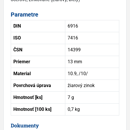
Parametre
DIN
6916
ISO
7416
ČSN
14399
Priemer
13 mm
Material
10.9, /10/
Povrchová úprava
žiarový zinok
Hmotnosť [ks]
7 g
Hmotnosť [100 ks]
0,7 kg
Dokumenty