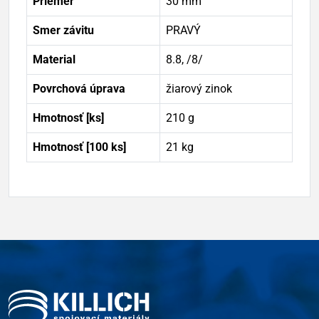
Priemer
30 mm
Smer závitu
PRAVÝ
Material
8.8, /8/
Povrchová úprava
žiarový zinok
Hmotnosť [ks]
210 g
Hmotnosť [100 ks]
21 kg