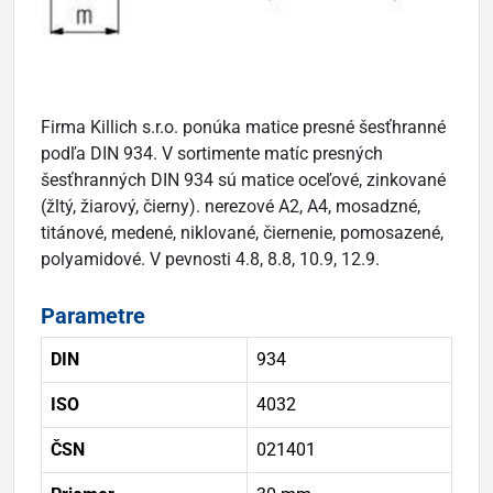
Firma Killich s.r.o. ponúka matice presné šesťhranné
podľa DIN 934. V sortimente matíc presných
šesťhranných DIN 934 sú matice oceľové, zinkované
(žltý, žiarový, čierny). nerezové A2, A4, mosadzné,
titánové, medené, niklované, čiernenie, pomosazené,
polyamidové. V pevnosti 4.8, 8.8, 10.9, 12.9.
Parametre
DIN
934
ISO
4032
ČSN
021401