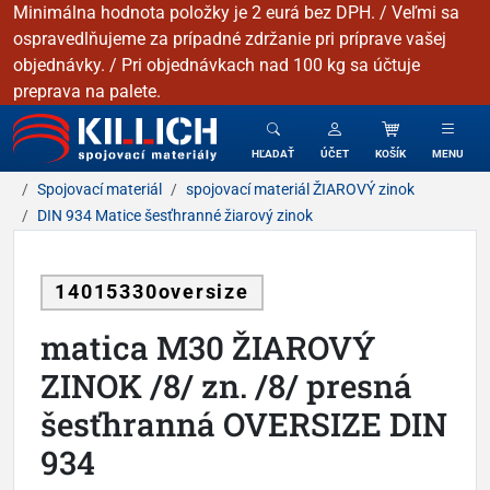
Minimálna hodnota položky je 2 eurá bez DPH. / Veľmi sa
ospravedlňujeme za prípadné zdržanie pri príprave vašej
objednávky. / Pri objednávkach nad 100 kg sa účtuje
preprava na palete.
KILLICH - Spojovacie materiály
HĽADAŤ
ÚČET
KOŠÍK
MENU
Spojovací materiál
spojovací materiál ŽIAROVÝ zinok
DIN 934 Matice šesťhranné žiarový zinok
14015330oversize
matica M30 ŽIAROVÝ
ZINOK /8/ zn. /8/ presná
šesťhranná OVERSIZE DIN
934