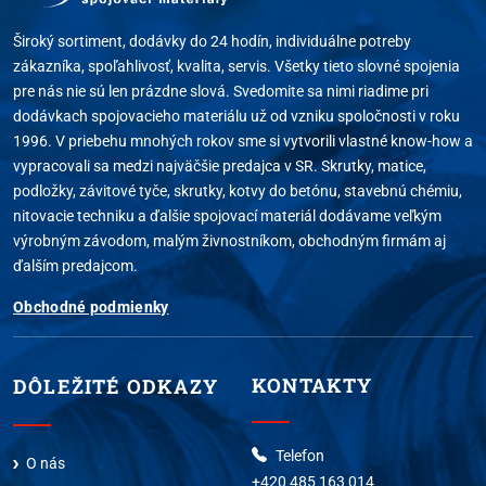
Široký sortiment, dodávky do 24 hodín, individuálne potreby
zákazníka, spoľahlivosť, kvalita, servis. Všetky tieto slovné spojenia
pre nás nie sú len prázdne slová. Svedomite sa nimi riadime pri
dodávkach spojovacieho materiálu už od vzniku spoločnosti v roku
1996. V priebehu mnohých rokov sme si vytvorili vlastné know-how a
vypracovali sa medzi najväčšie predajca v SR. Skrutky, matice,
podložky, závitové tyče, skrutky, kotvy do betónu, stavebnú chémiu,
nitovacie techniku a ďalšie spojovací materiál dodávame veľkým
výrobným závodom, malým živnostníkom, obchodným firmám aj
ďalším predajcom.
Obchodné podmienky
KONTAKTY
DÔLEŽITÉ ODKAZY
Telefon
O nás
+420 485 163 014