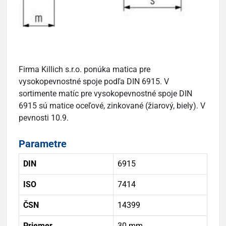
Firma Killich s.r.o. ponúka matica pre
vysokopevnostné spoje podľa DIN 6915. V
sortimente matíc pre vysokopevnostné spoje DIN
6915 sú matice oceľové, zinkované (žiarový, biely). V
pevnosti 10.9.
Parametre
DIN
6915
ISO
7414
ČSN
14399
Priemer
30 mm