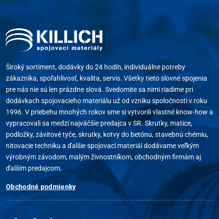
Široký sortiment, dodávky do 24 hodín, individuálne potreby
zákazníka, spoľahlivosť, kvalita, servis. Všetky tieto slovné spojenia
pre nás nie sú len prázdne slová. Svedomite sa nimi riadime pri
dodávkach spojovacieho materiálu už od vzniku spoločnosti v roku
1996. V priebehu mnohých rokov sme si vytvorili vlastné know-how a
vypracovali sa medzi najväčšie predajca v SR. Skrutky, matice,
podložky, závitové tyče, skrutky, kotvy do betónu, stavebnú chémiu,
nitovacie techniku a ďalšie spojovací materiál dodávame veľkým
výrobným závodom, malým živnostníkom, obchodným firmám aj
ďalším predajcom.
Obchodné podmienky