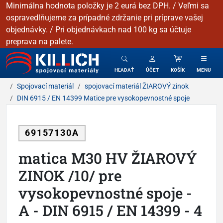
Minimálna hodnota položky je 2 eurá bez DPH. / Veľmi sa
ospravedlňujeme za prípadné zdržanie pri príprave vašej
objednávky. / Pri objednávkach nad 100 kg sa účtuje
preprava na palete.
KILLICH - Spojovacie materiály
HĽADAŤ
ÚČET
KOŠÍK
MENU
Spojovací materiál
spojovací materiál ŽIAROVÝ zinok
DIN 6915 / EN 14399 Matice pre vysokopevnostné spoje
69157130A
matica M30 HV ŽIAROVÝ
ZINOK /10/ pre
vysokopevnostné spoje -
A - DIN 6915 / EN 14399 - 4