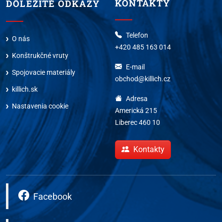
KONTAKTY
DÔLEŽITÉ ODKAZY
Telefon
O nás
+420 485 163 014
Konštrukčné vruty
E-mail
Spojovacie materiály
obchod@killich.cz
killich.sk
Adresa
Nastavenia cookie
Americká 215
Liberec 460 10
Kontakty
Facebook