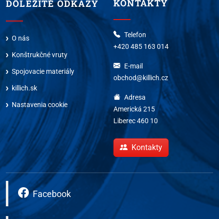
KONTAKTY
DÔLEŽITÉ ODKAZY
Telefon
O nás
+420 485 163 014
Konštrukčné vruty
E-mail
Spojovacie materiály
obchod@killich.cz
killich.sk
Adresa
Nastavenia cookie
Americká 215
Liberec 460 10
Kontakty
Facebook