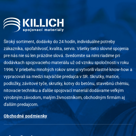
Široký sortiment, dodávky do 24 hodín, individuálne potreby
zákazníka, spoľahlivosť, kvalita, servis. Všetky tieto slovné spojenia
pre nás nie sú len prázdne slová. Svedomite sa nimi riadime pri
dodávkach spojovacieho materiálu už od vzniku spoločnosti v roku
1996. V priebehu mnohých rokov sme si vytvorili vlastné know-how a
vypracovali sa medzi najväčšie predajca v SR. Skrutky, matice,
podložky, závitové tyče, skrutky, kotvy do betónu, stavebnú chémiu,
nitovacie techniku a ďalšie spojovací materiál dodávame veľkým
výrobným závodom, malým živnostníkom, obchodným firmám aj
ďalším predajcom.
Obchodné podmienky