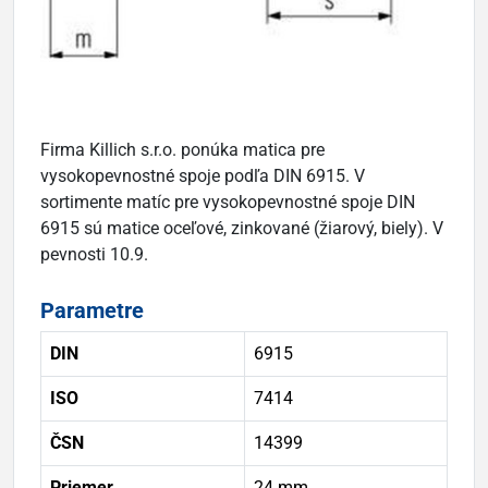
Firma Killich s.r.o. ponúka matica pre
vysokopevnostné spoje podľa DIN 6915. V
sortimente matíc pre vysokopevnostné spoje DIN
6915 sú matice oceľové, zinkované (žiarový, biely). V
pevnosti 10.9.
Parametre
DIN
6915
ISO
7414
ČSN
14399
Priemer
24 mm