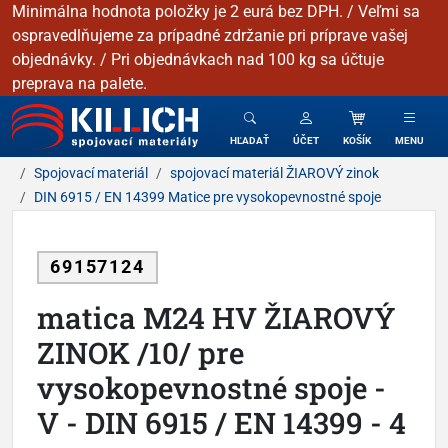
Minimálna hodnota položky je 2 eurá bez DPH. / Veľmi sa
ospravedlňujeme za prípadné zdržanie pri príprave vašej
objednávky. / Pri objednávkach nad 100 kg sa účtuje
preprava na palete.
KILLICH - Spojovacie materiály
HĽADAŤ
ÚČET
KOŠÍK
MENU
Spojovací materiál
spojovací materiál ŽIAROVÝ zinok
DIN 6915 / EN 14399 Matice pre vysokopevnostné spoje
69157124
matica M24 HV ŽIAROVÝ
ZINOK /10/ pre
vysokopevnostné spoje -
V - DIN 6915 / EN 14399 - 4