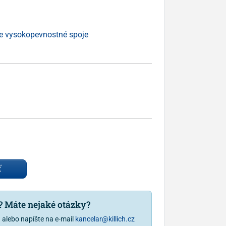
e vysokopevnostné spoje
ť
u? Máte nejaké otázky?
1
alebo napíšte na e-mail
kancelar@killich.cz