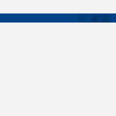
DÔLEŽIT
Široký sortiment, dodávky do 24 hodín,
O nás
individuálne potreby zákazníka, spoľahlivosť,
Konštrukčné 
kvalita, servis. Všetky tieto slovné spojenia pre
nás nie sú len prázdne slová. Svedomite sa nimi
Spojovacie m
riadime pri dodávkach spojovacieho materiálu
killich.sk
už od vzniku spoločnosti v roku 1996. V
priebehu mnohých rokov sme si vytvorili vlastné
Nastavenia c
know-how a vypracovali sa medzi najväčšie
predajca v SR. Skrutky, matice, podložky,
závitové tyče, skrutky, kotvy do betónu,
stavebnú chémiu, nitovacie techniku a ďalšie