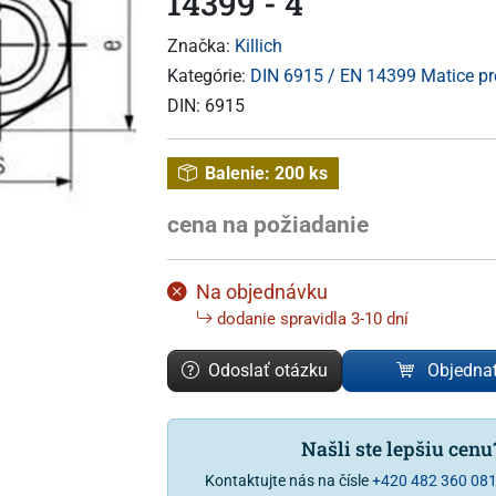
14399 - 4
Značka:
Killich
Kategórie:
DIN 6915 / EN 14399 Matice pr
DIN:
6915
Balenie:
200 ks
cena na požiadanie
Na objednávku
dodanie spravidla 3-10 dní
Odoslať otázku
Objedna
Našli ste lepšiu cen
Kontaktujte nás na čísle
+420 482 360 08