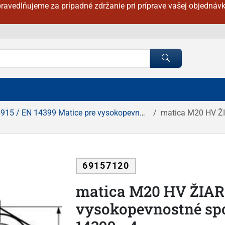
ravedlňujeme za prípadné zdržanie pri príprave vašej objednávk
15 / EN 14399 Matice pre vysokopevnostné spoje
matica M20 HV ŽIAROV
69157120
matica M20 HV ŽIAR
vysokopevnostné spoj