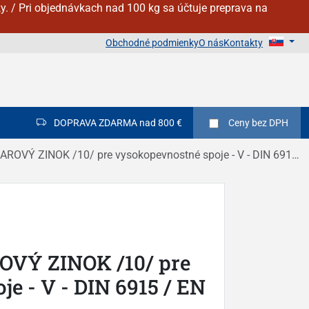
y. / Pri objednávkach nad 100 kg sa účtuje preprava na
Obchodné podmienky
O nás
Kontakty
DOPRAVA ZDARMA nad 800 €
Ceny
bez DPH
Ý ZINOK /10/ pre vysokopevnostné spoje - V - DIN 6915 / EN 14399 - 4
OVÝ ZINOK /10/ pre
e - V - DIN 6915 / EN