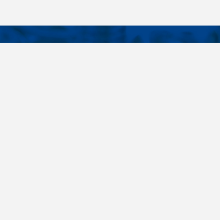
KONTAKTY
É ODKAZY
Telefon
+420 485 163 014
vruty
E-mail
ateriály
obchod@killich.cz
Adresa
ookie
Americká 215
Liberec 460 10
Kontakty