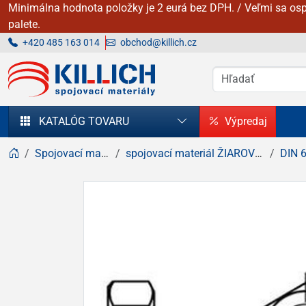
Minimálna hodnota položky je 2 eurá bez DPH. / Veľmi sa osp
palete.
+420 485 163 014
obchod@killich.cz
KILLICH - Spojovacie materiály
KATALÓG TOVARU
Výpredaj
Spojovací materiál
spojovací materiál ŽIAROVÝ zinok
DIN 69