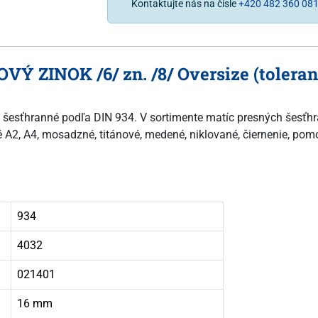
Kontaktujte nás na čísle
+420 482 360 08
OVÝ ZINOK /6/ zn. /8/ Oversize (tolera
né šesťhranné podľa DIN 934. V sortimente matíc presných šesťh
ové A2, A4, mosadzné, titánové, medené, niklované, čiernenie, po
934
4032
021401
16 mm