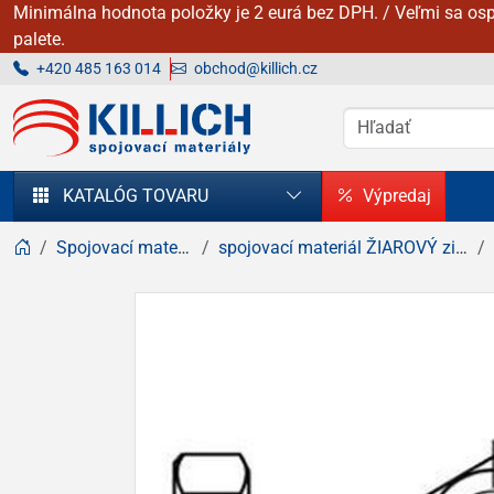
Minimálna hodnota položky je 2 eurá bez DPH. / Veľmi sa osp
palete.
+420 485 163 014
obchod@killich.cz
KILLICH - Spojovacie materiály
KATALÓG TOVARU
Výpredaj
Spojovací materiál
spojovací materiál ŽIAROVÝ zinok