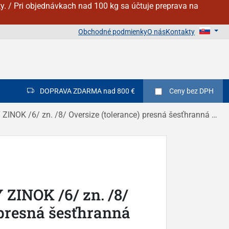
y. / Pri objednávkach nad 100 kg sa účtuje preprava na
Obchodné podmienky
O nás
Kontakty
DOPRAVA ZDARMA nad 800 €
Ceny
bez DPH
OK /6/ zn. /8/ Oversize (tolerance) presná šesťhranná DIN 934
ZINOK /6/ zn. /8/
 presná šesťhranná