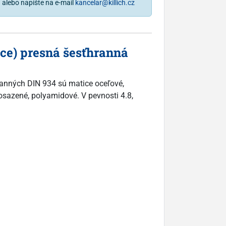
1
alebo napíšte na e-mail
kancelar@killich.cz
nce) presná šesťhranná
ranných DIN 934 sú matice oceľové,
mosazené, polyamidové. V pevnosti 4.8,