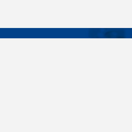
DÔLEŽIT
Široký sortiment, dodávky do 24 hodín,
O nás
individuálne potreby zákazníka, spoľahlivosť,
Konštrukčné 
kvalita, servis. Všetky tieto slovné spojenia pre
nás nie sú len prázdne slová. Svedomite sa nimi
Spojovacie m
riadime pri dodávkach spojovacieho materiálu
killich.sk
už od vzniku spoločnosti v roku 1996. V
priebehu mnohých rokov sme si vytvorili vlastné
Nastavenia c
know-how a vypracovali sa medzi najväčšie
predajca v SR. Skrutky, matice, podložky,