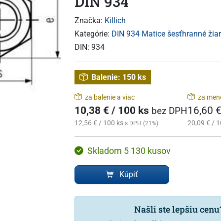
DIN 934
Značka:
Killich
Kategórie:
DIN 934 Matice šesťhranné žiar
DIN:
934
Balenie:
150 ks
za balenie a viac
za mene
10,38 € / 100 ks
16,60 €
bez DPH
12,56 € / 100 ks
20,09 € / 1
s DPH (21%)
Skladom 5 130 kusov
Kúpiť
Našli ste lepšiu cen