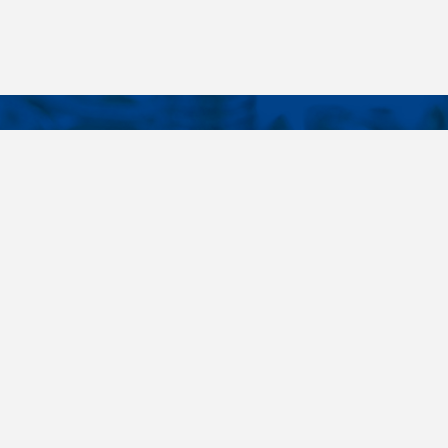
KONTAKTY
É ODKAZY
Telefon
+420 485 163 014
vruty
E-mail
ateriály
obchod@killich.cz
Adresa
ookie
Americká 215
Liberec 460 10