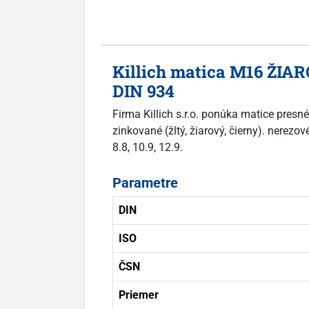
Killich matica M16 ŽIAR
DIN 934
Firma Killich s.r.o. ponúka matice pres
zinkované (žltý, žiarový, čierny). nerez
8.8, 10.9, 12.9.
Parametre
DIN
ISO
ČSN
Priemer