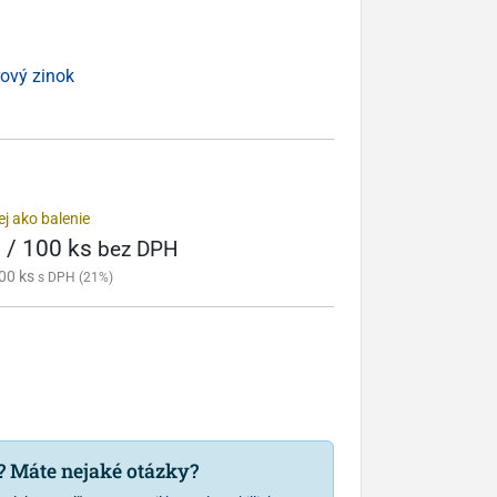
ový zinok
j ako balenie
 / 100 ks
bez DPH
00 ks
s DPH (21%)
u? Máte nejaké otázky?