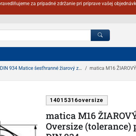
ravedlňujeme za prípadné zdržanie pri príprave vašej objednávk
DIN 934 Matice šesťhranné žiarový zinok
matica M16 ŽIAROVÝ ZIN
14015316oversize
matica M16 ŽIAROVÝ 
Oversize (tolerance)