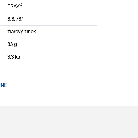
PRAVÝ
8.8, /8/
žiarový zinok
33 g
3,3 kg
NNÉ