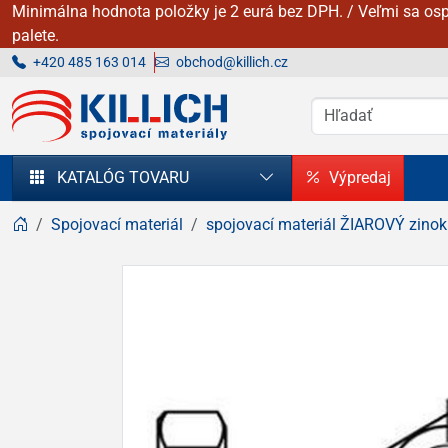
Minimálna hodnota položky je 2 eurá bez DPH. / Veľmi sa osp
palete.
+420 485 163 014
obchod@killich.cz
KILLICH - Spojovacie materiály
KATALÓG TOVARU
Výpredaj
Spojovací materiál
spojovací materiál ŽIAROVÝ zinok