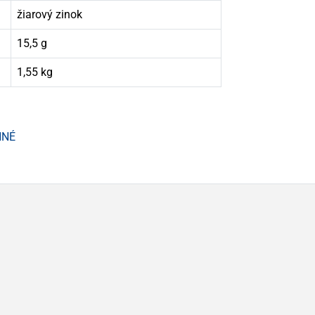
žiarový zinok
15,5 g
1,55 kg
NNÉ