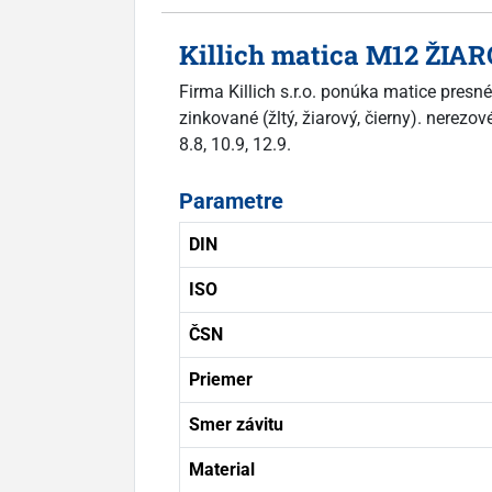
Killich matica M12 ŽIAR
Firma Killich s.r.o. ponúka matice pres
zinkované (žltý, žiarový, čierny). nerez
8.8, 10.9, 12.9.
Parametre
DIN
ISO
ČSN
Priemer
Smer závitu
Material