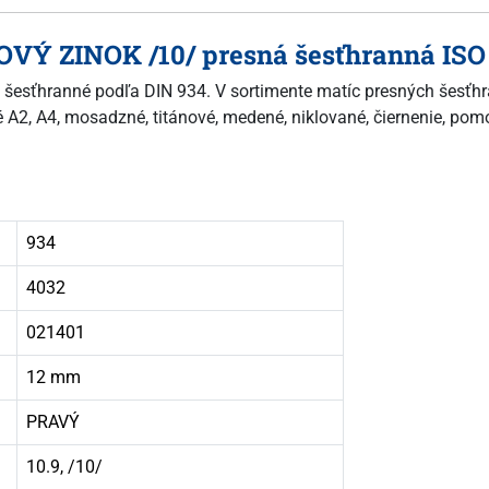
OVÝ ZINOK /10/ presná šesťhranná ISO 
né šesťhranné podľa DIN 934. V sortimente matíc presných šesťh
ové A2, A4, mosadzné, titánové, medené, niklované, čiernenie, po
934
4032
021401
12 mm
PRAVÝ
10.9, /10/