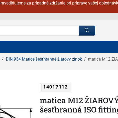
ravedlňujeme za prípadné zdržanie pri príprave vašej objednávk
DIN 934 Matice šesťhranné žiarový zinok
matica M12 ŽIA
14017112
matica M12 ŽIAROVÝ
šesťhranná ISO fitti