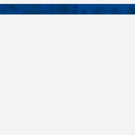
KONTAKTY
É ODKAZY
Telefon
+420 485 163 014
vruty
E-mail
ateriály
obchod@killich.cz
Adresa
ookie
Americká 215
Liberec 460 10
Kontakty