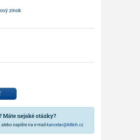
ový zinok
ť
u? Máte nejaké otázky?
1
alebo napíšte na e-mail
kancelar@killich.cz