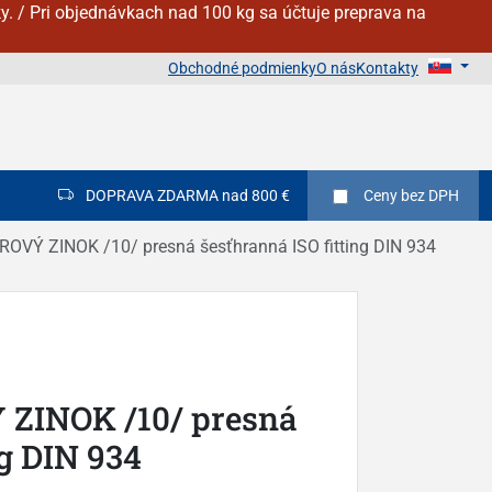
y. / Pri objednávkach nad 100 kg sa účtuje preprava na
Obchodné podmienky
O nás
Kontakty
DOPRAVA ZDARMA nad 800 €
Ceny
bez DPH
ROVÝ ZINOK /10/ presná šesťhranná ISO fitting DIN 934
 ZINOK /10/ presná
ng DIN 934