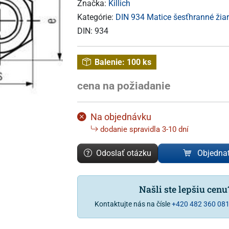
Značka:
Killich
Kategórie:
DIN 934 Matice šesťhranné žiar
DIN:
934
Balenie:
100 ks
cena na požiadanie
Na objednávku
dodanie spravidla 3-10 dní
Odoslať otázku
Objedna
Našli ste lepšiu cen
Kontaktujte nás na čísle
+420 482 360 08