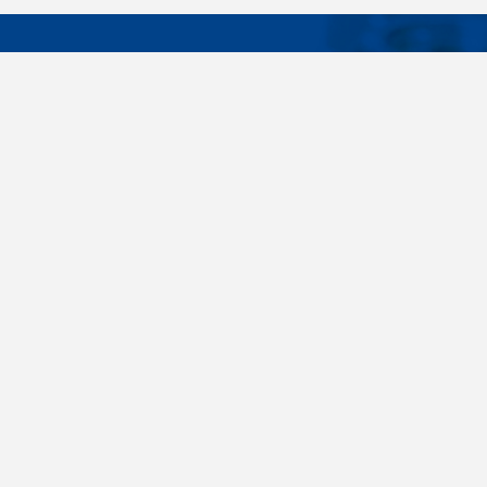
DÔLEŽIT
Široký sortiment, dodávky do 24 hodín,
O nás
individuálne potreby zákazníka, spoľahlivosť,
Konštrukčné 
kvalita, servis. Všetky tieto slovné spojenia pre
nás nie sú len prázdne slová. Svedomite sa nimi
Spojovacie m
riadime pri dodávkach spojovacieho materiálu
killich.sk
už od vzniku spoločnosti v roku 1996. V
priebehu mnohých rokov sme si vytvorili vlastné
Nastavenia c
know-how a vypracovali sa medzi najväčšie
predajca v SR. Skrutky, matice, podložky,
závitové tyče, skrutky, kotvy do betónu,
stavebnú chémiu, nitovacie techniku a ďalšie
spojovací materiál dodávame veľkým výrobným
závodom, malým živnostníkom, obchodným