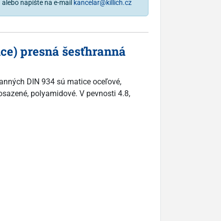
1
alebo napíšte na e-mail
kancelar@killich.cz
nce) presná šesťhranná
ranných DIN 934 sú matice oceľové,
mosazené, polyamidové. V pevnosti 4.8,