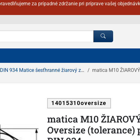
ravedlňujeme za prípadné zdržanie pri príprave vašej objednávk
DIN 934 Matice šesťhranné žiarový zinok
matica M10 ŽIAROVÝ ZIN
14015310oversize
matica M10 ŽIAROVÝ 
Oversize (tolerance)