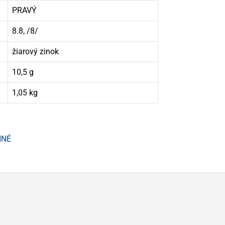
PRAVÝ
8.8, /8/
žiarový zinok
10,5 g
1,05 kg
NNÉ