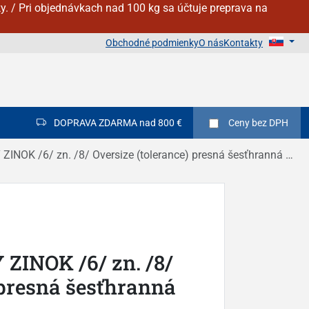
y. / Pri objednávkach nad 100 kg sa účtuje preprava na
Obchodné podmienky
O nás
Kontakty
DOPRAVA ZDARMA nad 800 €
Ceny
bez DPH
OK /6/ zn. /8/ Oversize (tolerance) presná šesťhranná DIN 934
ZINOK /6/ zn. /8/
 presná šesťhranná