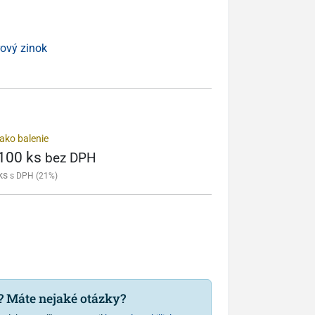
ový zinok
ako balenie
 100 ks
bez DPH
ks
s DPH (21%)
u? Máte nejaké otázky?