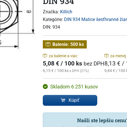
DIN 934
Značka:
Killich
Kategórie:
DIN 934 Matice šesťhranné žiar
DIN:
934
Balenie:
500 ks
za balenie a viac
za menej 
5,08 € / 100 ks
8,13 € /
bez DPH
6,15 € / 100 ks
9,84 € / 100 
s DPH (21%)
Skladom 6 251 kusov
Kúpiť
Našli ste lepšiu cen