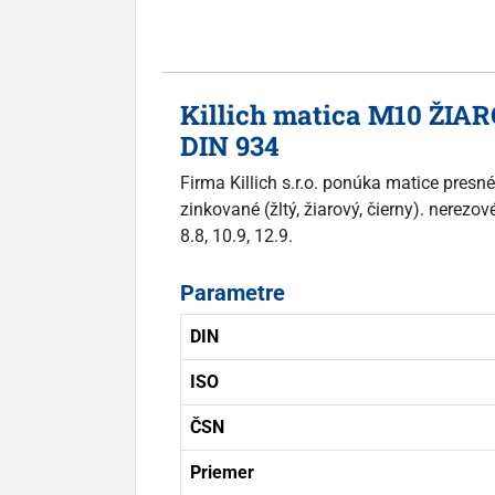
Killich matica M10 ŽIAR
DIN 934
Firma Killich s.r.o. ponúka matice pres
zinkované (žltý, žiarový, čierny). nerez
8.8, 10.9, 12.9.
Parametre
DIN
ISO
ČSN
Priemer