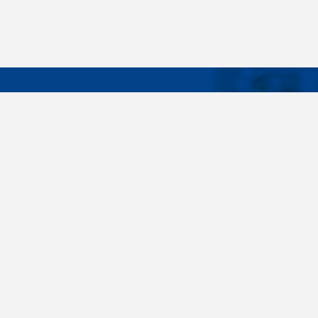
DÔLEŽIT
Široký sortiment, dodávky do 24 hodín,
O nás
individuálne potreby zákazníka, spoľahlivosť,
Konštrukčné 
kvalita, servis. Všetky tieto slovné spojenia pre
nás nie sú len prázdne slová. Svedomite sa nimi
Spojovacie m
riadime pri dodávkach spojovacieho materiálu
killich.sk
už od vzniku spoločnosti v roku 1996. V
priebehu mnohých rokov sme si vytvorili vlastné
Nastavenia c
know-how a vypracovali sa medzi najväčšie
predajca v SR. Skrutky, matice, podložky,