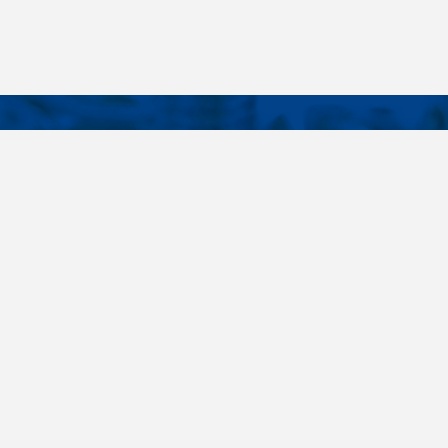
KONTAKTY
É ODKAZY
Telefon
+420 485 163 014
vruty
E-mail
ateriály
obchod@killich.cz
Adresa
ookie
Americká 215
Liberec 460 10