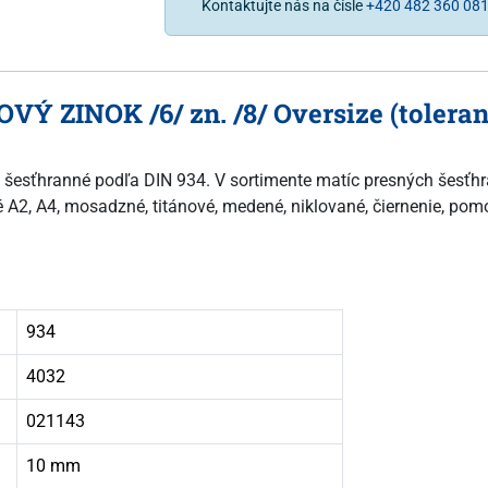
Kontaktujte nás na čísle
+420 482 360 08
OVÝ ZINOK /6/ zn. /8/ Oversize (tolera
né šesťhranné podľa DIN 934. V sortimente matíc presných šesťh
ové A2, A4, mosadzné, titánové, medené, niklované, čiernenie, po
934
4032
021143
10 mm