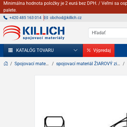
Minimálna hodnota položky je 2 eurá bez DPH. / Veľmi sa osp
palete.
+420 485 163 014
obchod@killich.cz
KILLICH - Spojovacie materiály
KATALÓG TOVARU
Výpredaj
Spojovací materiál
spojovací materiál ŽIAROVÝ zinok