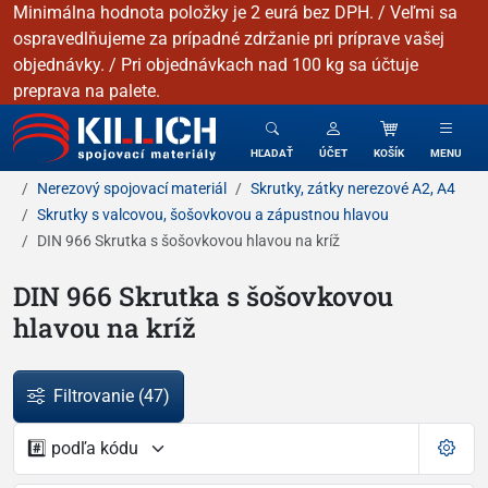
Minimálna hodnota položky je 2 eurá bez DPH. / Veľmi sa
ospravedlňujeme za prípadné zdržanie pri príprave vašej
objednávky. / Pri objednávkach nad 100 kg sa účtuje
preprava na palete.
KILLICH - Spojovacie materiály
HĽADAŤ
ÚČET
KOŠÍK
MENU
Nerezový spojovací materiál
Skrutky, zátky nerezové A2, A4
Skrutky s valcovou, šošovkovou a zápustnou hlavou
DIN 966 Skrutka s šošovkovou hlavou na kríž
DIN 966 Skrutka s šošovkovou
hlavou na kríž
Filtrovanie
(47)