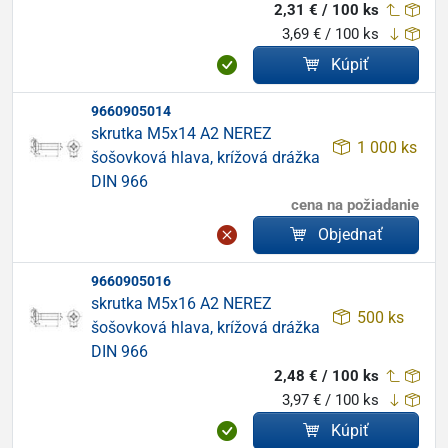
2,31 € / 100 ks
3,69 € / 100 ks
Kúpiť
9660905014
skrutka M5x14 A2 NEREZ
1 000 ks
šošovková hlava, krížová drážka
DIN 966
cena na požiadanie
Objednať
9660905016
skrutka M5x16 A2 NEREZ
500 ks
šošovková hlava, krížová drážka
DIN 966
2,48 € / 100 ks
3,97 € / 100 ks
Kúpiť