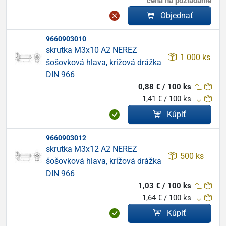
cena na požiadanie
Objednať
9660903010
skrutka M3x10 A2 NEREZ
1 000 ks
šošovková hlava, krížová drážka
DIN 966
0,88 € / 100 ks
1,41 € / 100 ks
Kúpiť
9660903012
skrutka M3x12 A2 NEREZ
500 ks
šošovková hlava, krížová drážka
DIN 966
1,03 € / 100 ks
1,64 € / 100 ks
Kúpiť