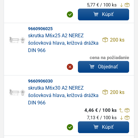
5,77 € / 100 ks
Kúpiť
9660906025
skrutka M6x25 A2 NEREZ
200 ks
šošovková hlava, krížová drážka
DIN 966
cena na požiadanie
Objednať
9660906030
skrutka M6x30 A2 NEREZ
200 ks
šošovková hlava, krížová drážka
DIN 966
4,46 € / 100 ks
7,13 € / 100 ks
Kúpiť