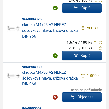
2,40 € / 100 ks
Kúpiť
9660904025
skrutka M4x25 A2 NEREZ
500 ks
šošovková hlava, krížová drážka
DIN 966
1,67 € / 100 ks
2,68 € / 100 ks
Kúpiť
9660904030
skrutka M4x30 A2 NEREZ
1 000 ks
šošovková hlava, krížová drážka
DIN 966
cena na požiadanie
Objednať
9660905008