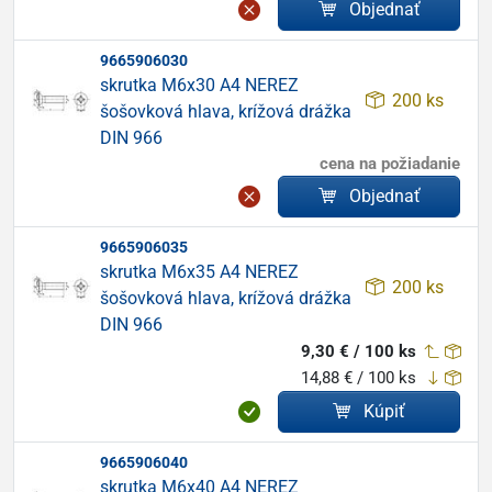
Objednať
9665906030
skrutka M6x30 A4 NEREZ
200 ks
šošovková hlava, krížová drážka
DIN 966
cena na požiadanie
Objednať
9665906035
skrutka M6x35 A4 NEREZ
200 ks
šošovková hlava, krížová drážka
DIN 966
9,30 € / 100 ks
14,88 € / 100 ks
Kúpiť
9665906040
skrutka M6x40 A4 NEREZ