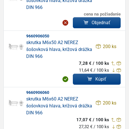
šošovková hlava, krížová drážka
DIN 966
cena na požiadanie
Objednať
9660906050
skrutka M6x50 A2 NEREZ
200 ks
šošovková hlava, krížová drážka
DIN 966
7,28 € / 100 ks
11,64 € / 100 ks
Kúpiť
9660906060
skrutka M6x60 A2 NEREZ
200 ks
šošovková hlava, krížová drážka
DIN 966
17,07 € / 100 ks
27,32 € / 100 ks