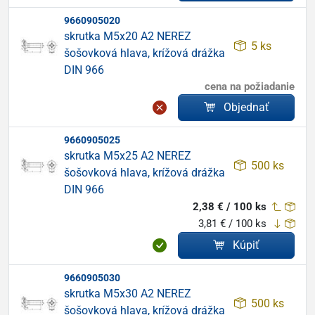
9660905020
skrutka M5x20 A2 NEREZ
5 ks
šošovková hlava, krížová drážka
DIN 966
cena na požiadanie
Objednať
9660905025
skrutka M5x25 A2 NEREZ
500 ks
šošovková hlava, krížová drážka
DIN 966
2,38 € / 100 ks
3,81 € / 100 ks
Kúpiť
9660905030
skrutka M5x30 A2 NEREZ
500 ks
šošovková hlava, krížová drážka