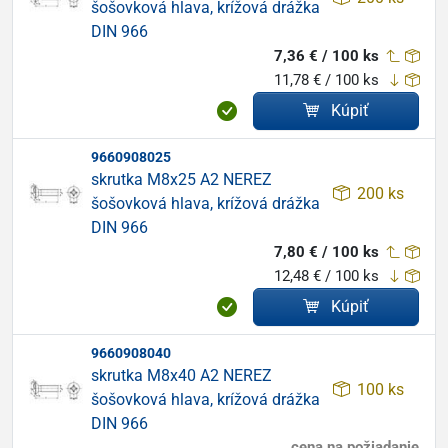
šošovková hlava, krížová drážka
DIN 966
7,36 € / 100 ks
11,78 € / 100 ks
Kúpiť
9660908025
skrutka M8x25 A2 NEREZ
200 ks
šošovková hlava, krížová drážka
DIN 966
7,80 € / 100 ks
12,48 € / 100 ks
Kúpiť
9660908040
skrutka M8x40 A2 NEREZ
100 ks
šošovková hlava, krížová drážka
DIN 966
cena na požiadanie