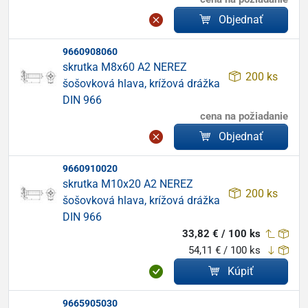
Objednať
9660908060
skrutka M8x60 A2 NEREZ
200 ks
šošovková hlava, krížová drážka
DIN 966
cena na požiadanie
Objednať
9660910020
skrutka M10x20 A2 NEREZ
200 ks
šošovková hlava, krížová drážka
DIN 966
33,82 € / 100 ks
54,11 € / 100 ks
Kúpiť
9665905030