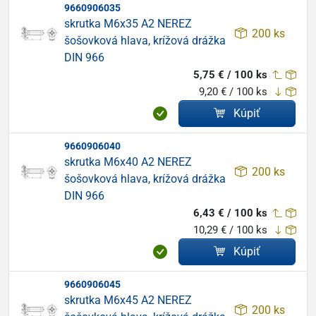
9660906035
skrutka M6x35 A2 NEREZ
200 ks
šošovková hlava, krížová drážka
DIN 966
5,75 € / 100 ks
9,20 € / 100 ks
Kúpiť
9660906040
skrutka M6x40 A2 NEREZ
200 ks
šošovková hlava, krížová drážka
DIN 966
6,43 € / 100 ks
10,29 € / 100 ks
Kúpiť
9660906045
skrutka M6x45 A2 NEREZ
200 ks