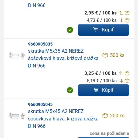
DIN 966
2,95 € / 100 ks
4,73 € / 100 ks
Kúpiť
9660905035
skrutka M5x35 A2 NEREZ
500 ks
šošovková hlava, krížová drážka
DIN 966
3,25 € / 100 ks
5,19 € / 100 ks
Kúpiť
9660905045
skrutka M5x45 A2 NEREZ
200 ks
šošovková hlava, krížová drážka
DIN 966
cena na požiadanie