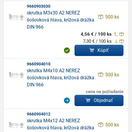
9660903030
skrutka M3x30 A2 NEREZ
500 ks
šošovková hlava, krížová drážka
DIN 966
4,56 € / 100 ks
7,30 € / 100 ks
Kúpiť
9660904010
skrutka M4x10 A2 NEREZ
500 ks
šošovková hlava, krížová drážka
DIN 966
cena na požiadanie
Objednať
9660904012
skrutka M4x12 A2 NEREZ
500 ks
šošovková hlava, krížová drážka