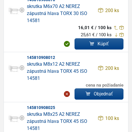
skrutka M6x70 A2 NEREZ
200 ks
zápustná hlava TORX 30 ISO
14581
16,01 € / 100 ks
25,61 € / 100 ks
Kúpiť
145810908012
skrutka M8x12 A2 NEREZ
200 ks
zápustná hlava TORX 45 ISO
14581
cena na požiadanie
Objednať
145810908025
skrutka M8x25 A2 NEREZ
100 ks
zápustná hlava TORX 45 ISO
14581