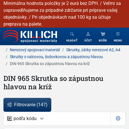
Minimálna hodnota položky je 2 eurá bez DPH. / Veľmi sa
ospravedlňujeme za prípadné zdržanie pri príprave vašej
objednávky. / Pri objednávkach nad 100 kg sa účtuje
preprava na palete.
KILLICH - Spojovacie materiály
HĽADAŤ
ÚČET
KOŠÍK
MENU
Nerezový spojovací materiál
Skrutky, zátky nerezové A2, A4
Skrutky s valcovou, šošovkovou a zápustnou hlavou
DIN 965 Skrutka so zápustnou hlavou na kríž
DIN 965 Skrutka so zápustnou
hlavou na kríž
Filtrovanie
(147)