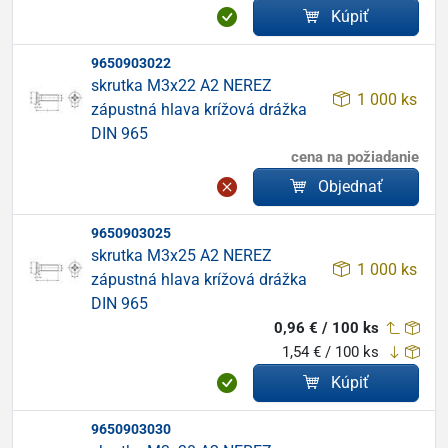
Kúpiť
9650903022
skrutka M3x22 A2 NEREZ
1 000 ks
zápustná hlava krížová drážka
DIN 965
cena na požiadanie
Objednať
9650903025
skrutka M3x25 A2 NEREZ
1 000 ks
zápustná hlava krížová drážka
DIN 965
0,96 € / 100 ks
1,54 € / 100 ks
Kúpiť
9650903030