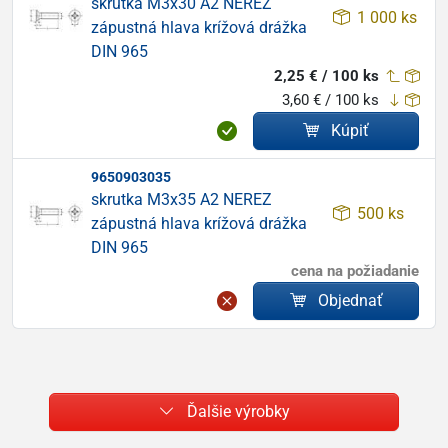
skrutka M3x30 A2 NEREZ
1 000 ks
zápustná hlava krížová drážka
DIN 965
2,25 € / 100 ks
3,60 € / 100 ks
Kúpiť
9650903035
skrutka M3x35 A2 NEREZ
500 ks
zápustná hlava krížová drážka
DIN 965
cena na požiadanie
Objednať
Ďalšie výrobky