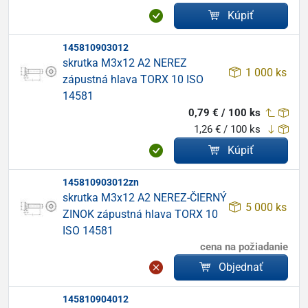
Kúpiť
145810903012
skrutka M3x12 A2 NEREZ
1 000 ks
zápustná hlava TORX 10 ISO
14581
0,79 € / 100 ks
1,26 € / 100 ks
Kúpiť
145810903012zn
skrutka M3x12 A2 NEREZ-ČIERNÝ
5 000 ks
ZINOK zápustná hlava TORX 10
ISO 14581
cena na požiadanie
Objednať
145810904012