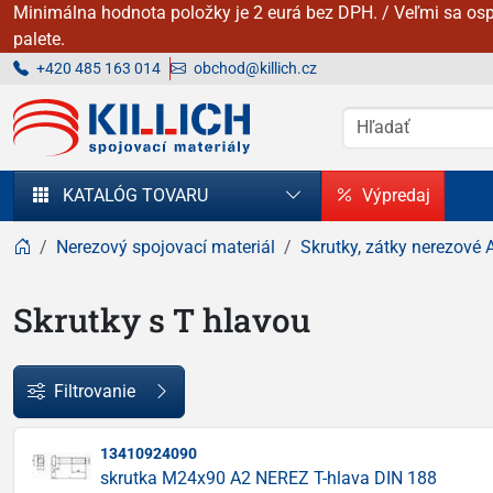
Minimálna hodnota položky je 2 eurá bez DPH. / Veľmi sa osp
palete.
+420 485 163 014
obchod@killich.cz
KILLICH - Spojovacie materiály
KATALÓG TOVARU
Výpredaj
Nerezový spojovací materiál
Skrutky, zátky nerezové 
Skrutky s T hlavou
Filtrovanie
13410924090
skrutka M24x90 A2 NEREZ T-hlava DIN 188