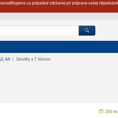
ravedlňujeme za prípadné zdržanie pri príprave vašej objednávk
A2, A4
Skrutky s T hlavou
200 ks