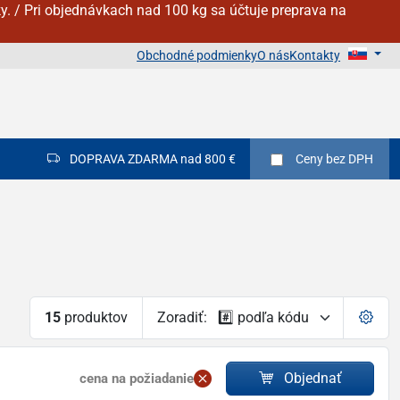
y. / Pri objednávkach nad 100 kg sa účtuje preprava na
Obchodné podmienky
O nás
Kontakty
DOPRAVA ZDARMA nad 800 €
Ceny
bez DPH
15
produktov
Zoradiť:
Objednať
cena na požiadanie