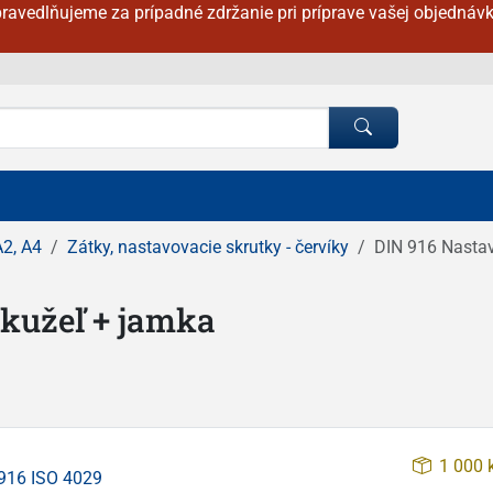
ravedlňujeme za prípadné zdržanie pri príprave vašej objednávk
A2, A4
Zátky, nastavovacie skrutky - červíky
DIN 916 Nastav
 kužeľ + jamka
1 000 
916 ISO 4029