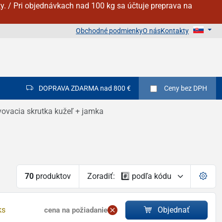
y. / Pri objednávkach nad 100 kg sa účtuje preprava na
Obchodné podmienky
O nás
Kontakty
DOPRAVA ZDARMA nad 800 €
Ceny
bez DPH
ovacia skrutka kužeľ + jamka
70
produktov
Zoradiť:
ks
Objednať
cena na požiadanie