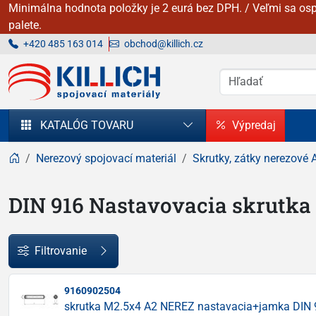
Minimálna hodnota položky je 2 eurá bez DPH. / Veľmi sa osp
palete.
+420 485 163 014
obchod@killich.cz
KILLICH - Spojovacie materiály
KATALÓG TOVARU
Výpredaj
Nerezový spojovací materiál
Skrutky, zátky nerezové 
DIN 916 Nastavovacia skrutka
Filtrovanie
9160902504
skrutka M2.5x4 A2 NEREZ nastavacia+jamka DIN 