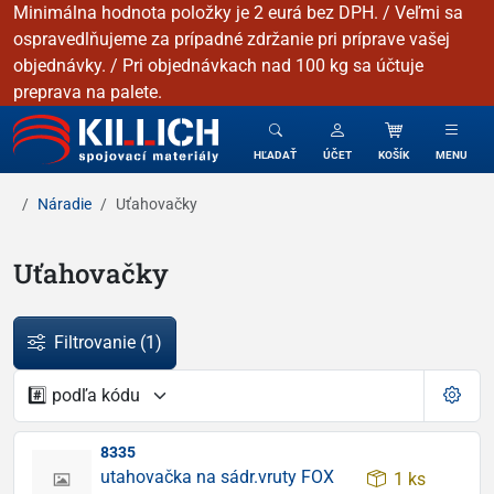
Minimálna hodnota položky je 2 eurá bez DPH. / Veľmi sa
ospravedlňujeme za prípadné zdržanie pri príprave vašej
objednávky. / Pri objednávkach nad 100 kg sa účtuje
preprava na palete.
KILLICH - Spojovacie materiály
HĽADAŤ
ÚČET
KOŠÍK
MENU
Náradie
Uťahovačky
Uťahovačky
Filtrovanie
(1)
8335
utahovačka na sádr.vruty FOX
1 ks