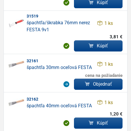
Kúpiť
31519
špachtľa/škrabka 76mm nerez
1 ks
FESTA 9v1
3,81 €
Kúpiť
32161
1 ks
špachtľa 30mm oceľová FESTA
cena na požiadanie
Objednať
32162
1 ks
špachtľa 40mm oceľová FESTA
1,20 €
Kúpiť