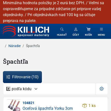
Minimálna hodnota položky je 2 eurá bez DPH. / Veľmi sa
ospravedlňujeme za prípadné zdržanie pri príprave vašej
objednávky. / Pri objednávkach nad 100 kg sa účtuje
preprava na palete.
KILLICH - Spojovacie materiály
HĽADAŤ
ÚČET
KOŠÍK
MENU
Náradie
Špachtľa
Špachtľa
Filtrovanie
(10)
104821
1 ks
Oceľová špachtľa Yorku 3cm