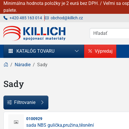
Minimálna hodnota položky je 2 eurá bez DPH. / Veľmi sa osp
palete.
+420 485 163 014
obchod@killich.cz
KILLICH - Spojovacie materiály
KATALÓG TOVARU
Výpredaj
Náradie
Sady
Sady
Filtrovanie
0100929
sada NBS gulička,pružina,těsnění