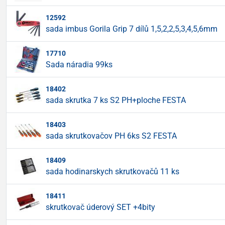
12592
sada imbus Gorila Grip 7 dílů 1,5,2,2,5,3,4,5,6mm
17710
Sada náradia 99ks
18402
sada skrutka 7 ks S2 PH+ploche FESTA
18403
sada skrutkovačov PH 6ks S2 FESTA
18409
sada hodinarskych skrutkovačů 11 ks
18411
skrutkovač úderový SET +4bity