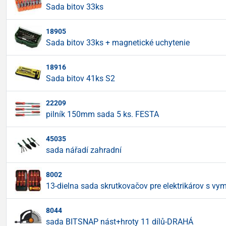
Sada bitov 33ks
18905
Sada bitov 33ks + magnetické uchytenie
18916
Sada bitov 41ks S2
22209
pilník 150mm sada 5 ks. FESTA
45035
sada nářadí zahradní
8002
13-dielna sada skrutkovačov pre elektrikárov s v
8044
sada BITSNAP nást+hroty 11 dílů-DRAHÁ