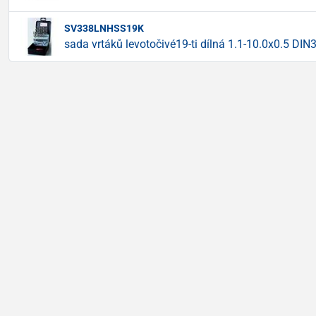
SV338LNHSS19K
sada vrtáků levotočivé19-ti dílná 1.1-10.0x0.5 D