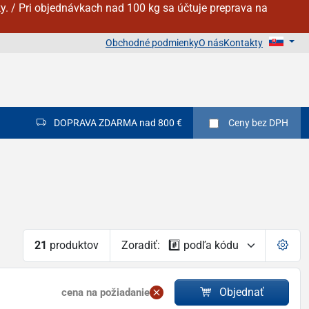
y. / Pri objednávkach nad 100 kg sa účtuje preprava na
Obchodné podmienky
O nás
Kontakty
DOPRAVA ZDARMA nad 800 €
Ceny
bez DPH
21
produktov
Zoradiť:
Objednať
cena na požiadanie