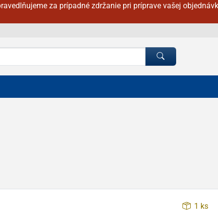
ravedlňujeme za prípadné zdržanie pri príprave vašej objednávk
1 ks