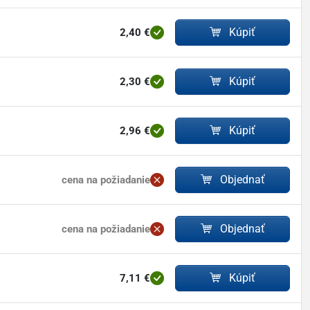
Kúpiť
2,40 €
Kúpiť
2,30 €
Kúpiť
2,96 €
Objednať
cena na požiadanie
Objednať
cena na požiadanie
Kúpiť
7,11 €