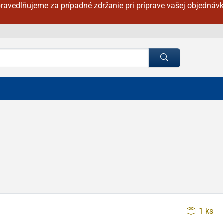
ravedlňujeme za prípadné zdržanie pri príprave vašej objednávk
1 ks