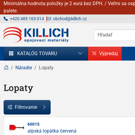
Minimálna hodnota položky je 2 eurá bez DPH. / Veľmi sa osp
palete.
+420 485 163 014
obchod@killich.cz
KILLICH - Spojovacie materiály
KATALÓG TOVARU
Výpredaj
Náradie
Lopaty
Lopaty
Filtrovanie
60015
alpská lopätka červená