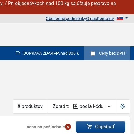
y. / Pri objednávkach nad 100 kg sa účtuje preprava na
Obchodné podmienky
O nás
Kontakty
DOPRAVA ZDARMA nad 800 €
Ceny
bez DPH
9
produktov
Zoradiť:
Objednať
cena na požiadanie