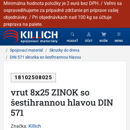
Minimálna hodnota položky je 2 eurá bez DPH. / Veľmi sa
ospravedlňujeme za prípadné zdržanie pri príprave vašej
objednávky. / Pri objednávkach nad 100 kg sa účtuje
preprava na palete.
KILLICH - Spojovacie materiály
HĽADAŤ
ÚČET
KOŠÍK
MENU
Spojovací materiál
Skrutky do dreva
DIN 571 skrutka so šesťhrannou hlavou
18102508025
vrut 8x25 ZINOK so
šestihrannou hlavou DIN
571
Značka:
Killich