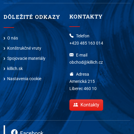
KONTAKTY
DÔLEŽITÉ ODKAZY
Telefon
O nás
+420 485 163 014
Konštrukčné vruty
E-mail
Spojovacie materiály
obchod@killich.cz
killich.sk
Adresa
Nastavenia cookie
Americká 215
Liberec 460 10
Kontakty
Facebook