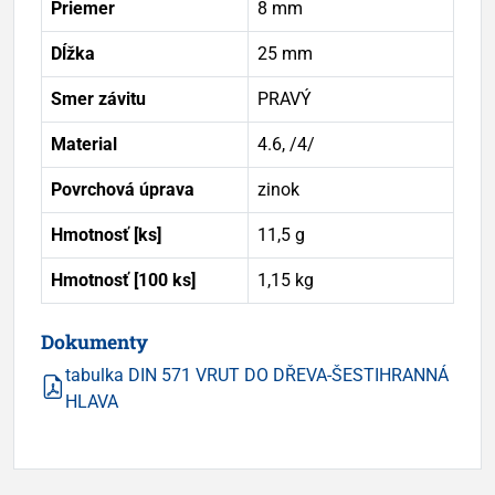
Priemer
8 mm
Dĺžka
25 mm
Smer závitu
PRAVÝ
Material
4.6, /4/
Povrchová úprava
zinok
Hmotnosť [ks]
11,5 g
Hmotnosť [100 ks]
1,15 kg
Dokumenty
tabulka DIN 571 VRUT DO DŘEVA-ŠESTIHRANNÁ
HLAVA