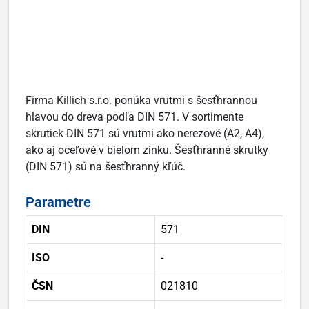
Firma Killich s.r.o. ponúka vrutmi s šesťhrannou
hlavou do dreva podľa DIN 571. V sortimente
skrutiek DIN 571 sú vrutmi ako nerezové (A2, A4),
ako aj oceľové v bielom zinku. Šesťhranné skrutky
(DIN 571) sú na šesťhranný kľúč.
Parametre
DIN
571
ISO
-
ČSN
021810