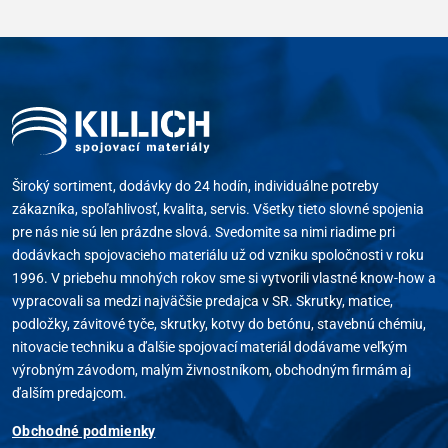
Široký sortiment, dodávky do 24 hodín, individuálne potreby
zákazníka, spoľahlivosť, kvalita, servis. Všetky tieto slovné spojenia
pre nás nie sú len prázdne slová. Svedomite sa nimi riadime pri
dodávkach spojovacieho materiálu už od vzniku spoločnosti v roku
1996. V priebehu mnohých rokov sme si vytvorili vlastné know-how a
vypracovali sa medzi najväčšie predajca v SR. Skrutky, matice,
podložky, závitové tyče, skrutky, kotvy do betónu, stavebnú chémiu,
nitovacie techniku a ďalšie spojovací materiál dodávame veľkým
výrobným závodom, malým živnostníkom, obchodným firmám aj
ďalším predajcom.
Obchodné podmienky