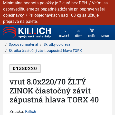
Minimálna hodnota položky je 2 eurá bez DPH. / Veľmi sa
ospravedlňujeme za prípadné zdržanie pri príprave vašej
objednávky. / Pri objednávkach nad 100 kg sa účtuje
preprava na palete.
KILLICH - Spojovacie materiály
HĽADAŤ
ÚČET
KOŠÍK
MENU
Spojovací materiál
Skrutky do dreva
Skrutka čiastočný závit, zápustná hlava TORX
01380220
vrut 8.0x220/70 ŽLTÝ
ZINOK čiastočný závit
zápustná hlava TORX 40
Značka:
Killich