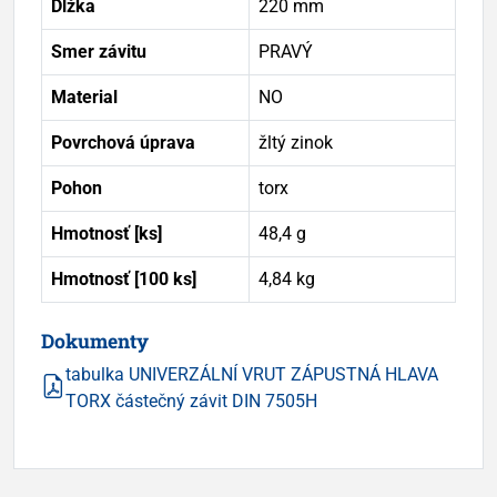
Dĺžka
220 mm
Smer závitu
PRAVÝ
Material
NO
Povrchová úprava
žltý zinok
Pohon
torx
Hmotnosť [ks]
48,4 g
Hmotnosť [100 ks]
4,84 kg
Dokumenty
tabulka UNIVERZÁLNÍ VRUT ZÁPUSTNÁ HLAVA
TORX částečný závit DIN 7505H