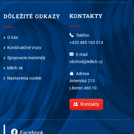
KONTAKTY
DÔLEŽITÉ ODKAZY
Telefon
O nás
+420 485 163 014
Konštrukčné vruty
E-mail
Spojovacie materiály
obchod@killich.cz
killich.sk
Adresa
Nastavenia cookie
Americká 215
Liberec 460 10
Kontakty
Facebook