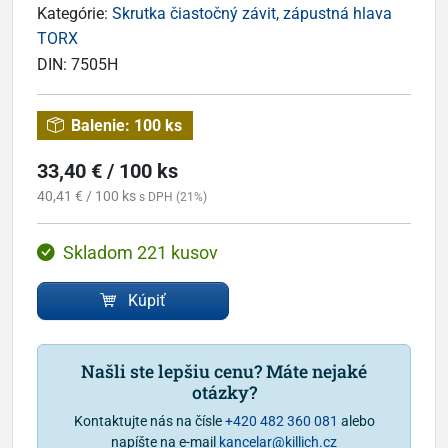
Kategórie:
Skrutka čiastočný závit, zápustná hlava
TORX
DIN:
7505H
Balenie:
100 ks
33,40 € / 100 ks
40,41 € / 100 ks
s DPH (21%)
Skladom 221 kusov
Kúpiť
Našli ste lepšiu cenu? Máte nejaké
otázky?
Kontaktujte nás na čísle
+420 482 360 081
alebo
napíšte na e-mail
kancelar@killich.cz