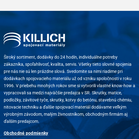
Široký sortiment, dodávky do 24 hodín, individuálne potreby
zákazníka, spoľahlivosť, kvalita, servis. Všetky tieto slovné spojenia
pre nás nie sú len prázdne slová. Svedomite sa nimi riadime pri
dodávkach spojovacieho materiálu už od vzniku spoločnosti v roku
1996. V priebehu mnohých rokov sme si vytvorili vlastné know-how a
vypracovali sa medzi najväčšie predajca v SR. Skrutky, matice,
podložky, závitové tyče, skrutky, kotvy do betónu, stavebnú chémiu,
nitovacie techniku a ďalšie spojovací materiál dodávame veľkým
výrobným závodom, malým živnostníkom, obchodným firmám aj
ďalším predajcom.
Obchodné podmienky