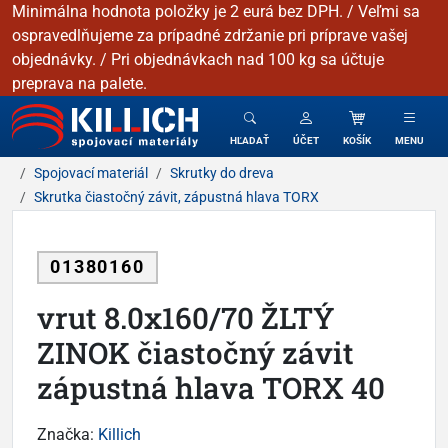
Minimálna hodnota položky je 2 eurá bez DPH. / Veľmi sa
ospravedlňujeme za prípadné zdržanie pri príprave vašej
objednávky. / Pri objednávkach nad 100 kg sa účtuje
preprava na palete.
KILLICH - Spojovacie materiály
HĽADAŤ
ÚČET
KOŠÍK
MENU
Spojovací materiál
Skrutky do dreva
Skrutka čiastočný závit, zápustná hlava TORX
01380160
vrut 8.0x160/70 ŽLTÝ
ZINOK čiastočný závit
zápustná hlava TORX 40
Značka:
Killich