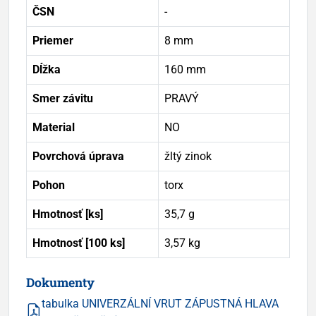
ČSN
-
Priemer
8 mm
Dĺžka
160 mm
Smer závitu
PRAVÝ
Material
NO
Povrchová úprava
žltý zinok
Pohon
torx
Hmotnosť [ks]
35,7 g
Hmotnosť [100 ks]
3,57 kg
Dokumenty
tabulka UNIVERZÁLNÍ VRUT ZÁPUSTNÁ HLAVA