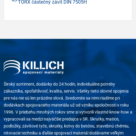
TORX částečný závit DIN 7505H
Široký sortiment, dodávky do 24 hodín, individuálne potreby
zákazníka, spoľahlivosť, kvalita, servis. Všetky tieto slovné spojenia
pre nás nie sú len prázdne slová. Svedomite sa nimi riadime pri
dodávkach spojovacieho materiálu už od vzniku spoločnosti v roku
1996. V priebehu mnohých rokov sme si vytvorili vlastné know-how a
vypracovali sa medzi najväčšie predajca v SR. Skrutky, matice,
podložky, závitové tyče, skrutky, kotvy do betónu, stavebnú chémiu,
nitovacie techniku a ďalšie spojovací materiál dodávame veľkým