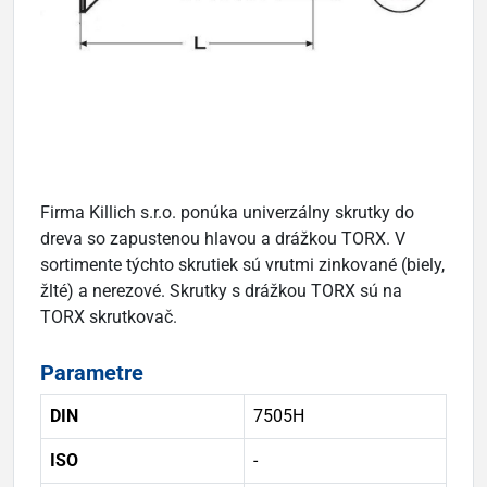
Firma Killich s.r.o. ponúka univerzálny skrutky do
dreva so zapustenou hlavou a drážkou TORX. V
sortimente týchto skrutiek sú vrutmi zinkované (biely,
žlté) a nerezové. Skrutky s drážkou TORX sú na
TORX skrutkovač.
Parametre
DIN
7505H
ISO
-