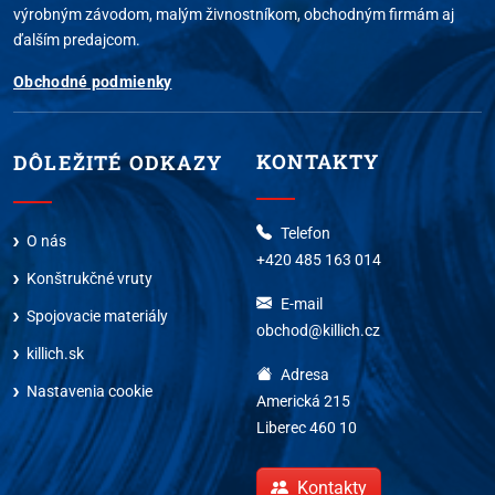
výrobným závodom, malým živnostníkom, obchodným firmám aj
ďalším predajcom.
Obchodné podmienky
KONTAKTY
DÔLEŽITÉ ODKAZY
Telefon
O nás
+420 485 163 014
Konštrukčné vruty
E-mail
Spojovacie materiály
obchod@killich.cz
killich.sk
Adresa
Nastavenia cookie
Americká 215
Liberec 460 10
Kontakty