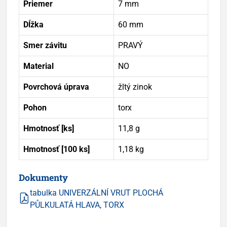
Priemer
7 mm
Dĺžka
60 mm
Smer závitu
PRAVÝ
Material
NO
Povrchová úprava
žltý zinok
Pohon
torx
Hmotnosť [ks]
11,8 g
Hmotnosť [100 ks]
1,18 kg
Dokumenty
tabulka UNIVERZÁLNÍ VRUT PLOCHÁ
PŮLKULATÁ HLAVA, TORX