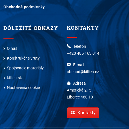
Obchodné podmienky
KONTAKTY
DÔLEŽITÉ ODKAZY
Telefon
O nás
+420 485 163 014
Konštrukčné vruty
E-mail
Spojovacie materiály
obchod@killich.cz
killich.sk
Adresa
Nastavenia cookie
Americká 215
Liberec 460 10
Kontakty