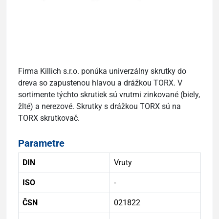
Firma Killich s.r.o. ponúka univerzálny skrutky do
dreva so zapustenou hlavou a drážkou TORX. V
sortimente týchto skrutiek sú vrutmi zinkované (biely,
žlté) a nerezové. Skrutky s drážkou TORX sú na
TORX skrutkovač.
Parametre
DIN
Vruty
ISO
-
ČSN
021822