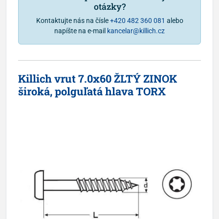
otázky?
Kontaktujte nás na čísle
+420 482 360 081
alebo
napíšte na e-mail
kancelar@killich.cz
Killich vrut 7.0x60 ŽLTÝ ZINOK
široká, polguľatá hlava TORX