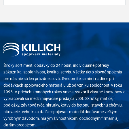
Široký sortiment, dodávky do 24 hodín, individuálne potreby
zákazníka, spoľahlivosť, kvalita, servis. Všetky tieto slovné spojenia
pre nás nie sú len prázdne slová. Svedomite sa nimi riadime pri
dodávkach spojovacieho materiálu už od vzniku spoločnosti v roku
1996. V priebehu mnohých rokov sme si vytvorili vlastné know-how a
vypracovali sa medzi najväčšie predajca v SR. Skrutky, matice,
podložky, závitové tyče, skrutky, kotvy do betónu, stavebnú chémiu,
nitovacie techniku a ďalšie spojovací materiál dodávame veľkým
výrobným závodom, malým živnostníkom, obchodným firmám aj
ďalším predajcom.