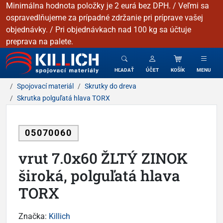
Minimálna hodnota položky je 2 eurá bez DPH. / Veľmi sa
ospravedlňujeme za prípadné zdržanie pri príprave vašej
objednávky. / Pri objednávkach nad 100 kg sa účtuje
preprava na palete.
KILLICH - Spojovacie materiály
HĽADAŤ
ÚČET
KOŠÍK
MENU
Spojovací materiál
Skrutky do dreva
Skrutka polguľatá hlava TORX
05070060
vrut 7.0x60 ŽLTÝ ZINOK
široká, polguľatá hlava
TORX
Značka:
Killich