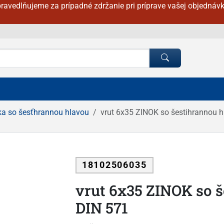
ravedlňujeme za prípadné zdržanie pri príprave vašej objednávk
ka so šesťhrannou hlavou
vrut 6x35 ZINOK so šestihrannou 
18102506035
vrut 6x35 ZINOK so 
DIN 571