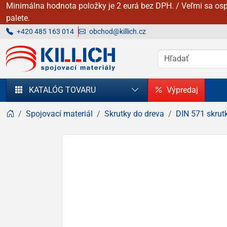
Minimálna hodnota položky je 2 eurá bez DPH. / Veľmi sa osp
palete.
+420 485 163 014
obchod@killich.cz
KILLICH - Spojovacie materiály
KATALÓG TOVARU
Výpredaj
Spojovací materiál
Skrutky do dreva
DIN 571 skrut