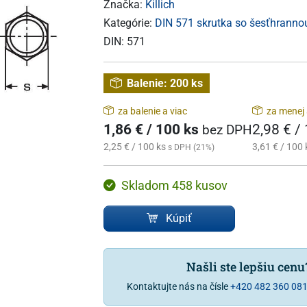
Značka:
Killich
Kategórie:
DIN 571 skrutka so šesťhranno
DIN:
571
Balenie:
200 ks
za balenie a viac
za menej 
1,86 € / 100 ks
2,98 € /
bez DPH
2,25 € / 100 ks
3,61 € / 100 
s DPH (21%)
Skladom 458 kusov
Kúpiť
Našli ste lepšiu cen
Kontaktujte nás na čísle
+420 482 360 08