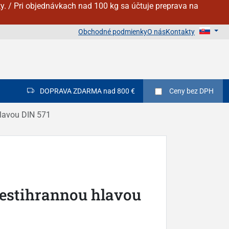
y. / Pri objednávkach nad 100 kg sa účtuje preprava na
Obchodné podmienky
O nás
Kontakty
DOPRAVA ZDARMA nad 800 €
Ceny
bez DPH
hlavou DIN 571
šestihrannou hlavou