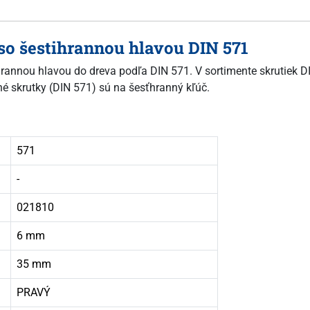
 so šestihrannou hlavou DIN 571
ťhrannou hlavou do dreva podľa DIN 571. V sortimente skrutiek D
né skrutky (DIN 571) sú na šesťhranný kľúč.
571
-
021810
6 mm
35 mm
PRAVÝ