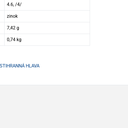
4.6, /4/
zinok
7,42 g
0,74 kg
ŠESTIHRANNÁ HLAVA