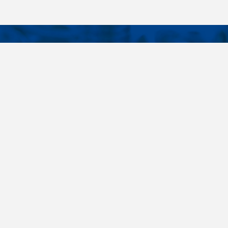
KONTAKTY
É ODKAZY
Telefon
+420 485 163 014
vruty
E-mail
ateriály
obchod@killich.cz
Adresa
ookie
Americká 215
Liberec 460 10
Kontakty