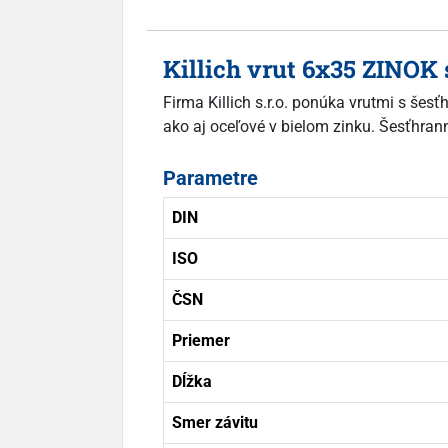
Killich vrut 6x35 ZINOK
Firma Killich s.r.o. ponúka vrutmi s šes
ako aj oceľové v bielom zinku. Šesťhran
Parametre
DIN
ISO
ČSN
Priemer
Dĺžka
Smer závitu