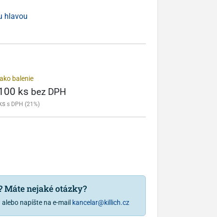
u hlavou
ako balenie
 100 ks
bez DPH
ks
s DPH (21%)
u? Máte nejaké otázky?
1
alebo napíšte na e-mail
kancelar@killich.cz