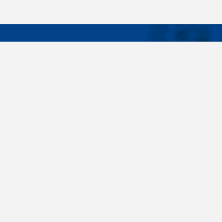
DÔLEŽIT
Široký sortiment, dodávky do 24 hodín,
O nás
individuálne potreby zákazníka, spoľahlivosť,
Konštrukčné 
kvalita, servis. Všetky tieto slovné spojenia pre
nás nie sú len prázdne slová. Svedomite sa nimi
Spojovacie m
riadime pri dodávkach spojovacieho materiálu
killich.sk
už od vzniku spoločnosti v roku 1996. V
priebehu mnohých rokov sme si vytvorili vlastné
Nastavenia c
know-how a vypracovali sa medzi najväčšie
predajca v SR. Skrutky, matice, podložky,
závitové tyče, skrutky, kotvy do betónu,
stavebnú chémiu, nitovacie techniku a ďalšie