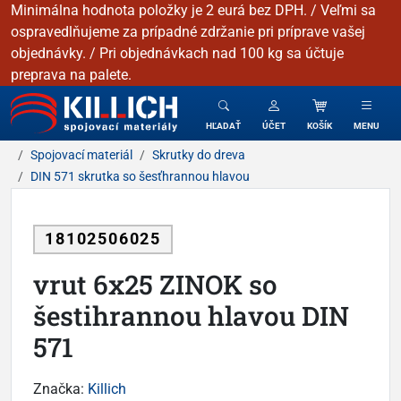
Minimálna hodnota položky je 2 eurá bez DPH. / Veľmi sa
ospravedlňujeme za prípadné zdržanie pri príprave vašej
objednávky. / Pri objednávkach nad 100 kg sa účtuje
preprava na palete.
KILLICH - Spojovacie materiály
HĽADAŤ
ÚČET
KOŠÍK
MENU
Spojovací materiál
Skrutky do dreva
DIN 571 skrutka so šesťhrannou hlavou
18102506025
vrut 6x25 ZINOK so
šestihrannou hlavou DIN
571
Značka:
Killich