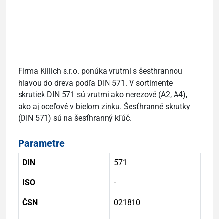
Firma Killich s.r.o. ponúka vrutmi s šesťhrannou
hlavou do dreva podľa DIN 571. V sortimente
skrutiek DIN 571 sú vrutmi ako nerezové (A2, A4),
ako aj oceľové v bielom zinku. Šesťhranné skrutky
(DIN 571) sú na šesťhranný kľúč.
Parametre
DIN
571
ISO
-
ČSN
021810