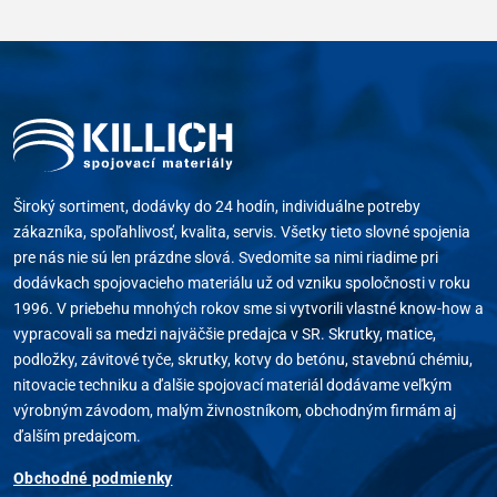
Široký sortiment, dodávky do 24 hodín, individuálne potreby
zákazníka, spoľahlivosť, kvalita, servis. Všetky tieto slovné spojenia
pre nás nie sú len prázdne slová. Svedomite sa nimi riadime pri
dodávkach spojovacieho materiálu už od vzniku spoločnosti v roku
1996. V priebehu mnohých rokov sme si vytvorili vlastné know-how a
vypracovali sa medzi najväčšie predajca v SR. Skrutky, matice,
podložky, závitové tyče, skrutky, kotvy do betónu, stavebnú chémiu,
nitovacie techniku a ďalšie spojovací materiál dodávame veľkým
výrobným závodom, malým živnostníkom, obchodným firmám aj
ďalším predajcom.
Obchodné podmienky