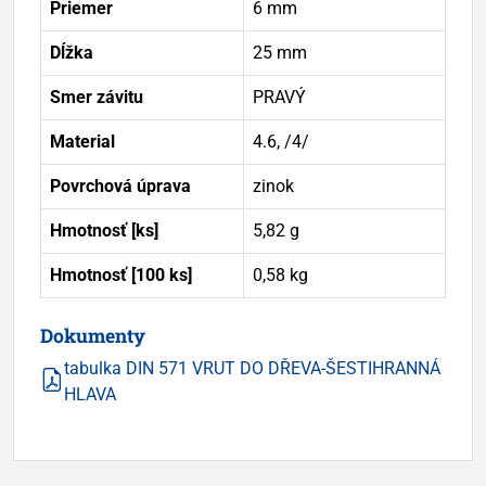
Priemer
6 mm
Dĺžka
25 mm
Smer závitu
PRAVÝ
Material
4.6, /4/
Povrchová úprava
zinok
Hmotnosť [ks]
5,82 g
Hmotnosť [100 ks]
0,58 kg
Dokumenty
tabulka DIN 571 VRUT DO DŘEVA-ŠESTIHRANNÁ
HLAVA