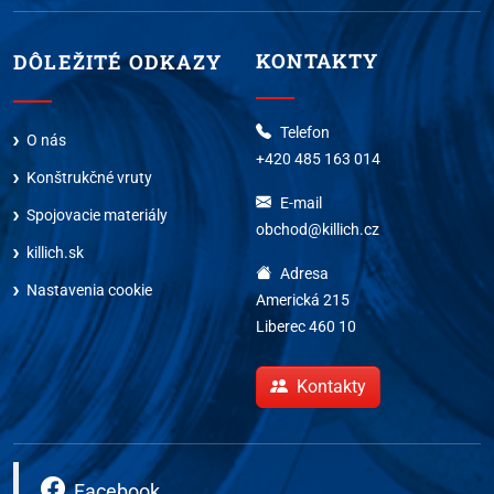
KONTAKTY
DÔLEŽITÉ ODKAZY
Telefon
O nás
+420 485 163 014
Konštrukčné vruty
E-mail
Spojovacie materiály
obchod@killich.cz
killich.sk
Adresa
Nastavenia cookie
Americká 215
Liberec 460 10
Kontakty
Facebook