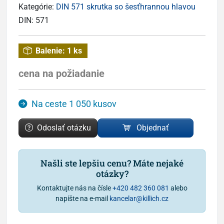
Kategórie:
DIN 571 skrutka so šesťhrannou hlavou
DIN:
571
Balenie:
1 ks
cena na požiadanie
Na ceste 1 050 kusov
Odoslať otázku
Objednať
Našli ste lepšiu cenu? Máte nejaké
otázky?
Kontaktujte nás na čísle
+420 482 360 081
alebo
napíšte na e-mail
kancelar@killich.cz