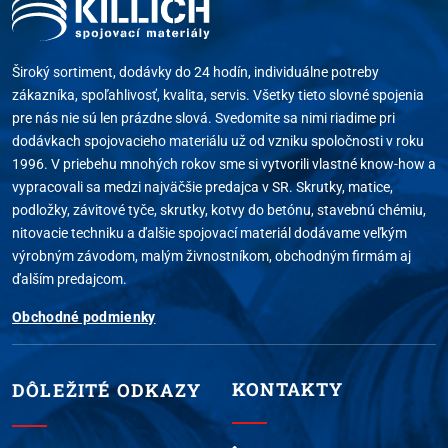
Široký sortiment, dodávky do 24 hodín, individuálne potreby
zákazníka, spoľahlivosť, kvalita, servis. Všetky tieto slovné spojenia
pre nás nie sú len prázdne slová. Svedomite sa nimi riadime pri
dodávkach spojovacieho materiálu už od vzniku spoločnosti v roku
1996. V priebehu mnohých rokov sme si vytvorili vlastné know-how a
vypracovali sa medzi najväčšie predajca v SR. Skrutky, matice,
podložky, závitové tyče, skrutky, kotvy do betónu, stavebnú chémiu,
nitovacie techniku a ďalšie spojovací materiál dodávame veľkým
výrobným závodom, malým živnostníkom, obchodným firmám aj
ďalším predajcom.
Obchodné podmienky
KONTAKTY
DÔLEŽITÉ ODKAZY