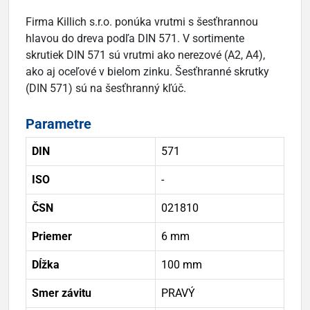
Firma Killich s.r.o. ponúka vrutmi s šesťhrannou
hlavou do dreva podľa DIN 571. V sortimente
skrutiek DIN 571 sú vrutmi ako nerezové (A2, A4),
ako aj oceľové v bielom zinku. Šesťhranné skrutky
(DIN 571) sú na šesťhranný kľúč.
Parametre
DIN
571
ISO
-
ČSN
021810
Priemer
6 mm
Dĺžka
100 mm
Smer závitu
PRAVÝ