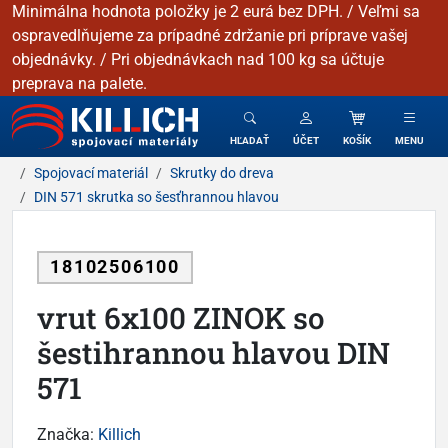
Minimálna hodnota položky je 2 eurá bez DPH. / Veľmi sa
ospravedlňujeme za prípadné zdržanie pri príprave vašej
objednávky. / Pri objednávkach nad 100 kg sa účtuje
preprava na palete.
KILLICH - Spojovacie materiály
HĽADAŤ
ÚČET
KOŠÍK
MENU
Spojovací materiál
Skrutky do dreva
DIN 571 skrutka so šesťhrannou hlavou
18102506100
vrut 6x100 ZINOK so
šestihrannou hlavou DIN
571
Značka:
Killich