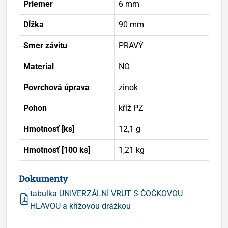
Priemer
6 mm
Dĺžka
90 mm
Smer závitu
PRAVÝ
Material
NO
Povrchová úprava
zinok
Pohon
kříž PZ
Hmotnosť [ks]
12,1 g
Hmotnosť [100 ks]
1,21 kg
Dokumenty
tabulka UNIVERZÁLNÍ VRUT S ČOČKOVOU
HLAVOU a křížovou drážkou