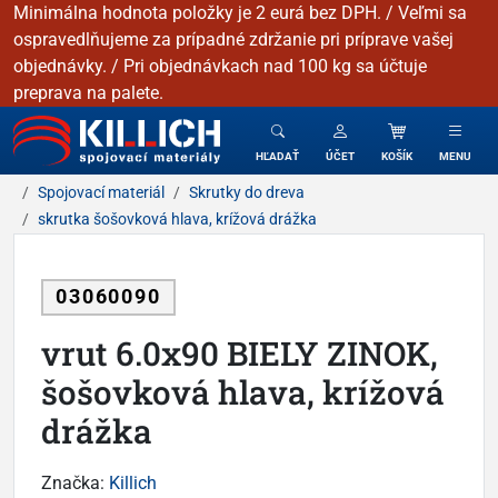
Minimálna hodnota položky je 2 eurá bez DPH. / Veľmi sa
ospravedlňujeme za prípadné zdržanie pri príprave vašej
objednávky. / Pri objednávkach nad 100 kg sa účtuje
preprava na palete.
KILLICH - Spojovacie materiály
HĽADAŤ
ÚČET
KOŠÍK
MENU
Spojovací materiál
Skrutky do dreva
skrutka šošovková hlava, krížová drážka
03060090
vrut 6.0x90 BIELY ZINOK,
šošovková hlava, krížová
drážka
Značka:
Killich