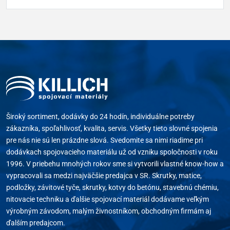
Široký sortiment, dodávky do 24 hodín, individuálne potreby
zákazníka, spoľahlivosť, kvalita, servis. Všetky tieto slovné spojenia
pre nás nie sú len prázdne slová. Svedomite sa nimi riadime pri
dodávkach spojovacieho materiálu už od vzniku spoločnosti v roku
1996. V priebehu mnohých rokov sme si vytvorili vlastné know-how a
vypracovali sa medzi najväčšie predajca v SR. Skrutky, matice,
podložky, závitové tyče, skrutky, kotvy do betónu, stavebnú chémiu,
nitovacie techniku a ďalšie spojovací materiál dodávame veľkým
výrobným závodom, malým živnostníkom, obchodným firmám aj
ďalším predajcom.