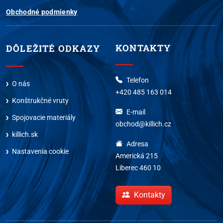
Obchodné podmienky
KONTAKTY
DÔLEŽITÉ ODKAZY
Telefon
O nás
+420 485 163 014
Konštrukčné vruty
E-mail
Spojovacie materiály
obchod@killich.cz
killich.sk
Adresa
Nastavenia cookie
Americká 215
Liberec 460 10
Kontakty