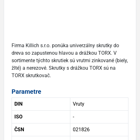
Firma Killich s.r.o. ponúka univerzálny skrutky do
dreva so zapustenou hlavou a drážkou TORX. V
sortimente týchto skrutiek sú vrutmi zinkované (biely,
žlté) a nerezové. Skrutky s drážkou TORX sú na
TORX skrutkovač.
Parametre
DIN
Vruty
ISO
-
ČSN
021826