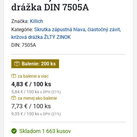
drážka DIN 7505A
Značka:
Killich
Kategórie:
Skrutka zápustná hlava, čiastočný závit,
krížová drážka ŽLTÝ ZINOK
DIN:
7505A
Balenie:
200 ks
za balenie a viac
4,83 € / 100 ks
5,84 € / 100 ks
s DPH (21%)
za menej ako balenie
7,73 € / 100 ks
9,35 € / 100 ks
s DPH (21%)
Skladom 1 663 kusov