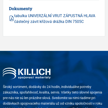
Dokumenty
tabulka UNIVERZÁLNÍ VRUT ZÁPUSTNÁ HLAVA
částečný závit křížová drážka DIN 7505C
Široký sortiment, dodávky do 24 hodín, individuálne potreby
zákazníka, spoľahlivosť, kvalita, servis. Všetky tieto slovné spojenia
pre nás nie sú len prázdne slová. Svedomite sa nimi riadime pri
dodávkach spojovacieho materiálu už od vzniku spoločnosti v roku