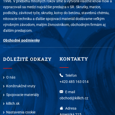
1996. V priebehu mnohých rokov sme si vytvorili vlastné know-how a
vypracovali sa medzi najväčšie predajca v SR. Skrutky, matice,
podložky, závitové tyče, skrutky, kotvy do betónu, stavebnú chémiu,
nitovacie techniku a ďalšie spojovací materiál dodávame veľkým
výrobným závodom, malým živnostníkom, obchodným firmám aj
ďalším predajcom.
Obchodné podmienky
KONTAKTY
DÔLEŽITÉ ODKAZY
Telefon
O nás
+420 485 163 014
Konštrukčné vruty
E-mail
Spojovacie materiály
obchod@killich.cz
killich.sk
Adresa
Nastavenia cookie
Americká 215