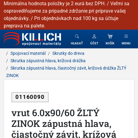
Minimálna hodnota položky je 2 eurá bez DPH. / Veľmi sa
ospravedlňujeme za prípadné zdržanie pri príprave vašej
objednávky. / Pri objednávkach nad 100 kg sa účtuje
preprava na palete.
KILLICH - Spojovacie materiály
HĽADAŤ
ÚČET
KOŠÍK
MENU
Spojovací materiál
Skrutky do dreva
Skrutka zápustná hlava, krížová drážka
Skrutka zápustná hlava, čiastočný závit, krížová drážka ŽLTÝ
ZINOK
01160090
vrut 6.0x90/60 ŽLTÝ
ZINOK zápustná hlava,
čiastočný závit, krížová