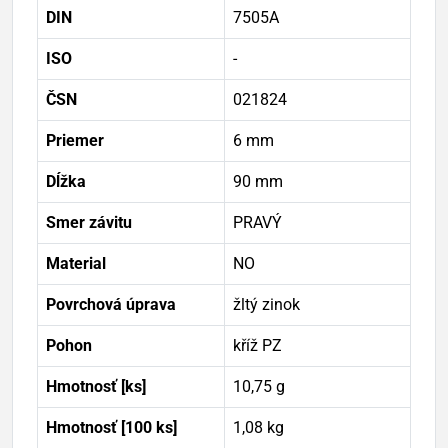
DIN
7505A
ISO
-
ČSN
021824
Priemer
6 mm
Dĺžka
90 mm
Smer závitu
PRAVÝ
Material
NO
Povrchová úprava
žltý zinok
Pohon
kříž PZ
Hmotnosť [ks]
10,75 g
Hmotnosť [100 ks]
1,08 kg