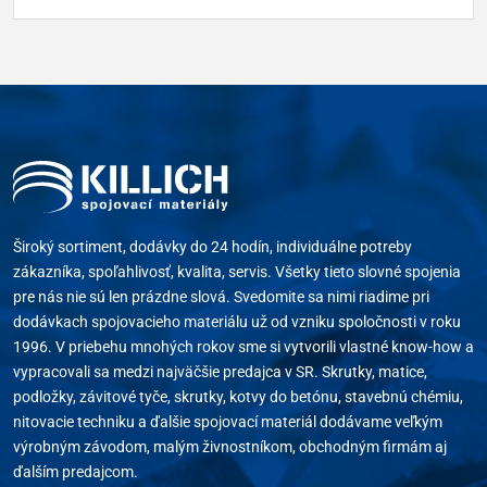
Široký sortiment, dodávky do 24 hodín, individuálne potreby
zákazníka, spoľahlivosť, kvalita, servis. Všetky tieto slovné spojenia
pre nás nie sú len prázdne slová. Svedomite sa nimi riadime pri
dodávkach spojovacieho materiálu už od vzniku spoločnosti v roku
1996. V priebehu mnohých rokov sme si vytvorili vlastné know-how a
vypracovali sa medzi najväčšie predajca v SR. Skrutky, matice,
podložky, závitové tyče, skrutky, kotvy do betónu, stavebnú chémiu,
nitovacie techniku a ďalšie spojovací materiál dodávame veľkým
výrobným závodom, malým živnostníkom, obchodným firmám aj
ďalším predajcom.