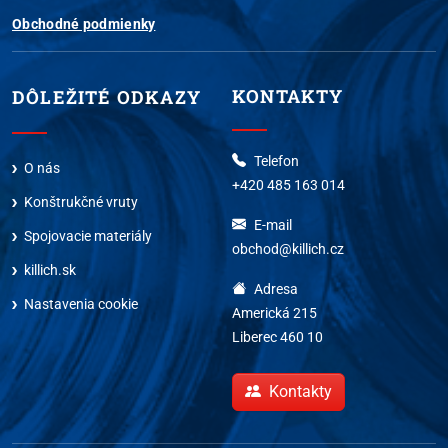
Obchodné podmienky
KONTAKTY
DÔLEŽITÉ ODKAZY
Telefon
O nás
+420 485 163 014
Konštrukčné vruty
E-mail
Spojovacie materiály
obchod@killich.cz
killich.sk
Adresa
Nastavenia cookie
Americká 215
Liberec 460 10
Kontakty