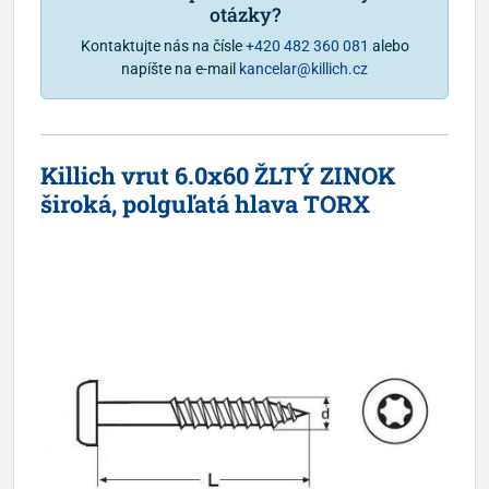
otázky?
Kontaktujte nás na čísle
+420 482 360 081
alebo
napíšte na e-mail
kancelar@killich.cz
Killich vrut 6.0x60 ŽLTÝ ZINOK
široká, polguľatá hlava TORX