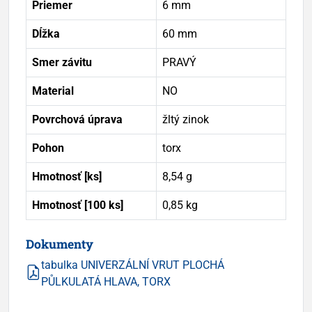
Priemer
6 mm
Dĺžka
60 mm
Smer závitu
PRAVÝ
Material
NO
Povrchová úprava
žltý zinok
Pohon
torx
Hmotnosť [ks]
8,54 g
Hmotnosť [100 ks]
0,85 kg
Dokumenty
tabulka UNIVERZÁLNÍ VRUT PLOCHÁ
PŮLKULATÁ HLAVA, TORX