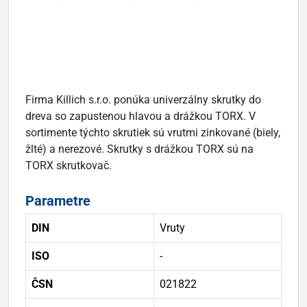
Firma Killich s.r.o. ponúka univerzálny skrutky do
dreva so zapustenou hlavou a drážkou TORX. V
sortimente týchto skrutiek sú vrutmi zinkované (biely,
žlté) a nerezové. Skrutky s drážkou TORX sú na
TORX skrutkovač.
Parametre
DIN
Vruty
ISO
-
ČSN
021822