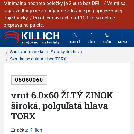
Minimálna hodnota položky je 2 eurá bez DPH. / Veľmi sa
ospravedlňujeme za prípadné zdržanie pri príprave vašej
objednávky. / Pri objednávkach nad 100 kg sa účtuje
preprava na palete.
KILLICH - Spojovacie materiály
HĽADAŤ
ÚČET
KOŠÍK
MENU
Spojovací materiál
Skrutky do dreva
Skrutka polguľatá hlava TORX
05060060
vrut 6.0x60 ŽLTÝ ZINOK
široká, polguľatá hlava
TORX
Značka:
Killich