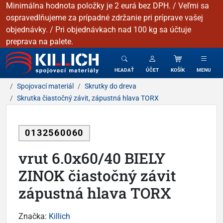
Minimálna hodnota položky je 2 eurá bez DPH. / Veľmi sa
ospravedlňujeme za prípadné zdržanie pri príprave vašej
objednávky. / Pri objednávkach nad 100 kg sa účtuje
preprava na palete.
KILLICH - Spojovacie materiály
HĽADAŤ
ÚČET
KOŠÍK
MENU
Spojovací materiál
Skrutky do dreva
Skrutka čiastočný závit, zápustná hlava TORX
0132560060
vrut 6.0x60/40 BIELY
ZINOK čiastočný závit
zápustná hlava TORX
Značka:
Killich