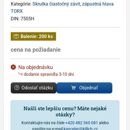
Kategórie:
Skrutka čiastočný závit, zápustná hlava
TORX
DIN:
7505H
Balenie:
200 ks
cena na požiadanie
Na objednávku
dodanie spravidla 3-10 dní
Odoslať otázku
Objednať
Našli ste lepšiu cenu? Máte nejaké
otázky?
Kontaktujte nás na čísle
+420 482 360 081
alebo
napíšte na e-mail
kancelar@killich.cz