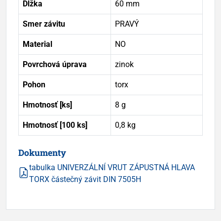
Dĺžka
60 mm
Smer závitu
PRAVÝ
Material
NO
Povrchová úprava
zinok
Pohon
torx
Hmotnosť [ks]
8 g
Hmotnosť [100 ks]
0,8 kg
Dokumenty
tabulka UNIVERZÁLNÍ VRUT ZÁPUSTNÁ HLAVA
TORX částečný závit DIN 7505H