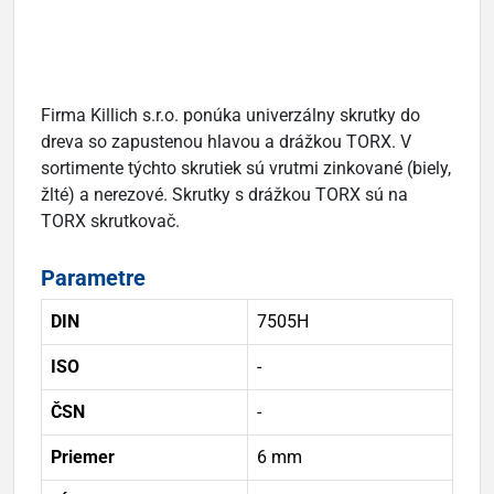
Firma Killich s.r.o. ponúka univerzálny skrutky do
dreva so zapustenou hlavou a drážkou TORX. V
sortimente týchto skrutiek sú vrutmi zinkované (biely,
žlté) a nerezové. Skrutky s drážkou TORX sú na
TORX skrutkovač.
Parametre
DIN
7505H
ISO
-
ČSN
-
Priemer
6 mm