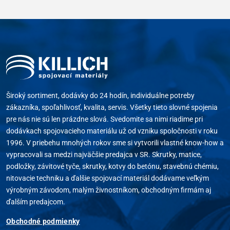
Široký sortiment, dodávky do 24 hodín, individuálne potreby
zákazníka, spoľahlivosť, kvalita, servis. Všetky tieto slovné spojenia
pre nás nie sú len prázdne slová. Svedomite sa nimi riadime pri
dodávkach spojovacieho materiálu už od vzniku spoločnosti v roku
1996. V priebehu mnohých rokov sme si vytvorili vlastné know-how a
vypracovali sa medzi najväčšie predajca v SR. Skrutky, matice,
podložky, závitové tyče, skrutky, kotvy do betónu, stavebnú chémiu,
nitovacie techniku a ďalšie spojovací materiál dodávame veľkým
výrobným závodom, malým živnostníkom, obchodným firmám aj
ďalším predajcom.
Obchodné podmienky