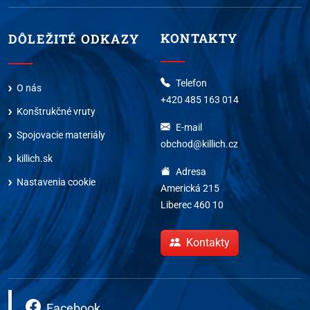
KONTAKTY
DÔLEŽITÉ ODKAZY
Telefon
O nás
+420 485 163 014
Konštrukčné vruty
E-mail
Spojovacie materiály
obchod@killich.cz
killich.sk
Adresa
Nastavenia cookie
Americká 215
Liberec 460 10
Kontakty
Facebook